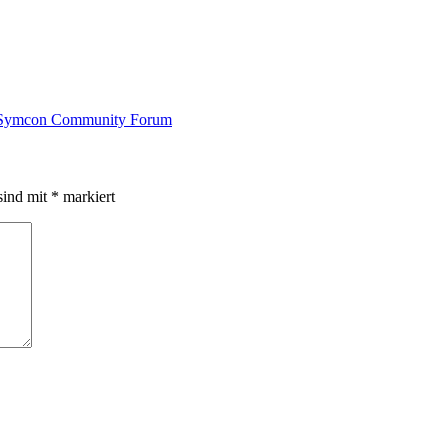
P-Symcon Community Forum
sind mit
*
markiert