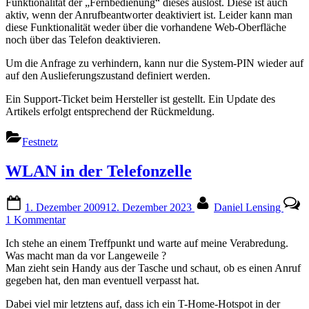
Funktionalität der „Fernbedienung“ dieses auslöst. Diese ist auch
aktiv, wenn der Anrufbeantworter deaktiviert ist. Leider kann man
diese Funktionalität weder über die vorhandene Web-Oberfläche
noch über das Telefon deaktivieren.
Um die Anfrage zu verhindern, kann nur die System-PIN wieder auf
auf den Auslieferungszustand definiert werden.
Ein Support-Ticket beim Hersteller ist gestellt. Ein Update des
Artikels erfolgt entsprechend der Rückmeldung.
Festnetz
WLAN in der Telefonzelle
Posted
By
1. Dezember 2009
12. Dezember 2023
Daniel Lensing
on
zu
1 Kommentar
WLAN
Ich stehe an einem Treffpunkt und warte auf meine Verabredung.
in
Was macht man da vor Langeweile ?
der
Man zieht sein Handy aus der Tasche und schaut, ob es einen Anruf
Telefonzelle
gegeben hat, den man eventuell verpasst hat.
Dabei viel mir letztens auf, dass ich ein T-Home-Hotspot in der