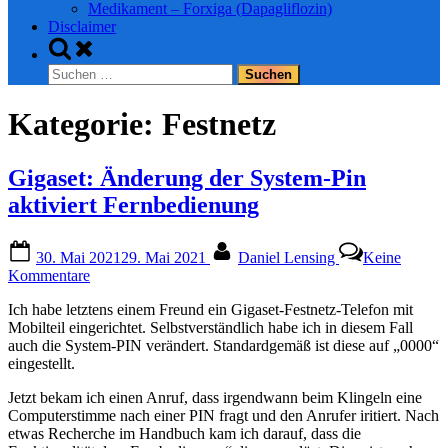
Medikament – Forxiga (Dapagliflozin)
Disclaimer
Toggle
search
Suchen
form
nach:
Kategorie:
Festnetz
Gigaset: Änderung der System-Pin
aktiviert Fernbedienung
Posted
By
30. Mai 2021
29. Mai 2021
Daniel Lensing
Keine
on
zu
Kommentare
Gigaset:
Ich habe letztens einem Freund ein Gigaset-Festnetz-Telefon mit
Änderung
Mobilteil eingerichtet. Selbstverständlich habe ich in diesem Fall
der
auch die System-PIN verändert. Standardgemäß ist diese auf „0000“
System-
eingestellt.
Pin
aktiviert
Jetzt bekam ich einen Anruf, dass irgendwann beim Klingeln eine
Fernbedienung
Computerstimme nach einer PIN fragt und den Anrufer iritiert. Nach
etwas Recherche im Handbuch kam ich darauf, dass die