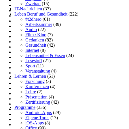
Zweirad
(15)
IT-Nachrichten
(37)
Leben Beruf und Gesundheit
(222)
#t2dhero
(61)
Arbeitszimmer
(39)
Audio
(22)
Film / Kino
(7)
Gedanken
(82)
Gesundheit
(42)
Internet
(8)
Lebensmittel & Essen
(24)
Lesestoff
(21)
Sport
(11)
Veranstaltung
(4)
Lehren & Lernen
(51)
Forschung
(3)
Konferenzen
(4)
Lehre
(2)
Präsentation
(4)
Zertifizierung
(42)
Programme
(336)
Android-Apps
(29)
Eigene Tools
(13)
iOS-Apps
(8)
Office
(90)