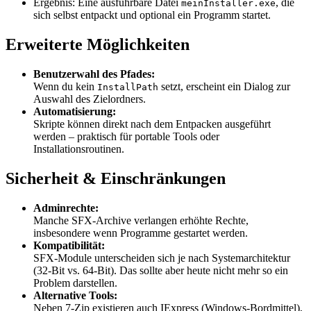
Ergebnis: Eine ausführbare Datei
, die
meinInstaller.exe
sich selbst entpackt und optional ein Programm startet.
Erweiterte Möglichkeiten
Benutzerwahl des Pfades:
Wenn du kein
setzt, erscheint ein Dialog zur
InstallPath
Auswahl des Zielordners.
Automatisierung:
Skripte können direkt nach dem Entpacken ausgeführt
werden – praktisch für portable Tools oder
Installationsroutinen.
Sicherheit & Einschränkungen
Adminrechte:
Manche SFX-Archive verlangen erhöhte Rechte,
insbesondere wenn Programme gestartet werden.
Kompatibilität:
SFX-Module unterscheiden sich je nach Systemarchitektur
(32-Bit vs. 64-Bit). Das sollte aber heute nicht mehr so ein
Problem darstellen.
Alternative Tools:
Neben 7-Zip existieren auch IExpress (Windows-Bordmittel),