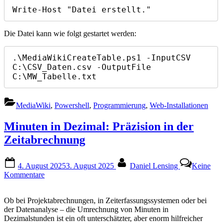
Die Datei kann wie folgt gestartet werden:
.\MediaWikiCreateTable.ps1 -InputCSV 
C:\CSV_Daten.csv -OutputFile 
C:\MW_Tabelle.txt
MediaWiki
,
Powershell
,
Programmierung
,
Web-Installationen
Minuten in Dezimal: Präzision in der
Zeitabrechnung
Posted
By
4. August 2025
3. August 2025
Daniel Lensing
Keine
on
zu
Kommentare
Minuten
in
Ob bei Projektabrechnungen, in Zeiterfassungssystemen oder bei
Dezimal:
der Datenanalyse – die Umrechnung von Minuten in
Präzision
Dezimalstunden ist ein oft unterschätzter, aber enorm hilfreicher
in