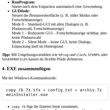
RunProgram
:
Startet nach dem Entpacken automatisch eine Anwendung.
GUIMode
:
Steuert die Benutzeroberfläche (z. B. stiller Modus oder
Fortschrittsanzeige).
Mode 0 – Standard-GUI mit allen Dialogen (z. B.
Pfadauswahl, Fortschrittsanzeige)
Mode 1 – Reduzierte GUI – Fortschrittsanzeige sichtbar, aber
keine Pfadauswahl
Mode 2 – Silent Mode – keine GUI, keine Dialoge,
Entpackung läuft im Hintergrund
Tipp:
Mit Umgebungsvariablen wie
,
oder
%ProgramFiles%
%TEMP%
kannst du flexible Pfade definieren.
%USERPROFILE%
4. EXE zusammenfügen
Mit der Windows-Kommandozeile:
copy /b 7z.sfx + config.txt + archiv.7z 
meinInstaller.exe
fügt die Dateien binär zusammen.
copy /b