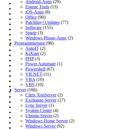
Android-Apps
(29)
Eigene Tools
(13)
iOS-Apps
(8)
Office
(90)
Patchday+Updates
(77)
Software
(155)
Spiele
(3)
Windows Phone-Apps
(2)
Programmierung
(98)
AutoIT
(2)
KiXtart
(2)
PHP
(3)
Power Automate
(1)
Powershell
(67)
VB.NET
(11)
VBA
(10)
VBS
(10)
Server
(166)
Citrix XenServer
(2)
Exchange Server
(27)
Lync Server
(1)
System Center
(4)
Ubuntu Server
(2)
Windows Home Server
(2)
Windows Server
(92)