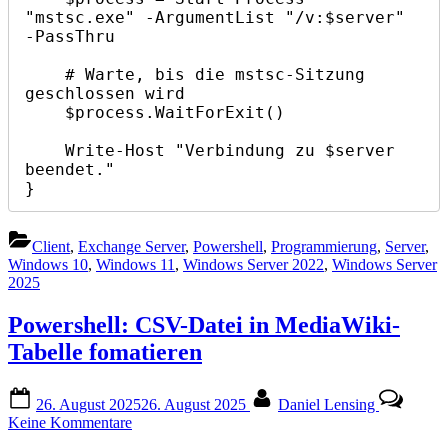
"mstsc.exe" -ArgumentList "/v:$server" 
-PassThru

    # Warte, bis die mstsc-Sitzung 
geschlossen wird

    $process.WaitForExit()

    Write-Host "Verbindung zu $server 
beendet."

}
Client
,
Exchange Server
,
Powershell
,
Programmierung
,
Server
,
Windows 10
,
Windows 11
,
Windows Server 2022
,
Windows Server
2025
Powershell: CSV-Datei in MediaWiki-
Tabelle fomatieren
Posted
By
26. August 2025
26. August 2025
Daniel Lensing
on
zu
Keine Kommentare
Powershell: