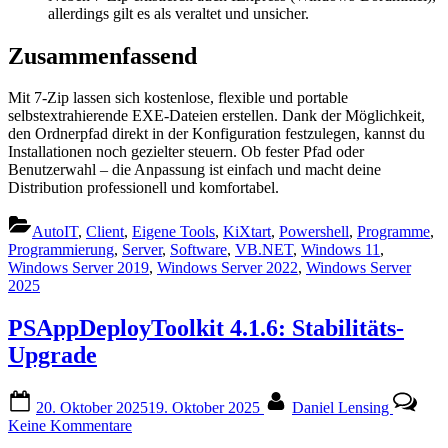
allerdings gilt es als veraltet und unsicher.
Zusammenfassend
Mit 7-Zip lassen sich kostenlose, flexible und portable
selbstextrahierende EXE-Dateien erstellen. Dank der Möglichkeit,
den Ordnerpfad direkt in der Konfiguration festzulegen, kannst du
Installationen noch gezielter steuern. Ob fester Pfad oder
Benutzerwahl – die Anpassung ist einfach und macht deine
Distribution professionell und komfortabel.
AutoIT
,
Client
,
Eigene Tools
,
KiXtart
,
Powershell
,
Programme
,
Programmierung
,
Server
,
Software
,
VB.NET
,
Windows 11
,
Windows Server 2019
,
Windows Server 2022
,
Windows Server
2025
PSAppDeployToolkit 4.1.6: Stabilitäts-
Upgrade
Posted
By
20. Oktober 2025
19. Oktober 2025
Daniel Lensing
on
zu
Keine Kommentare
PSAppDeployToolkit