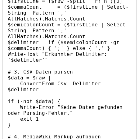
$firstLine = ($raw -split "`r?`n")[0]

$commaCount     = ($firstLine | Select-
String -Pattern ',' -
AllMatches).Matches.Count

$semicolonCount = ($firstLine | Select-
String -Pattern ';' -
AllMatches).Matches.Count

$delimiter = if ($semicolonCount -gt 
$commaCount) { ';' } else { ',' }

Write-Host "Erkannter Delimiter: 
'$delimiter'"

# 3. CSV-Daten parsen

$data = $raw |

    ConvertFrom-Csv -Delimiter 
$delimiter

if (-not $data) {

    Write-Error "Keine Daten gefunden 
oder Parsing-Fehler."

    exit 1

}

# 4. MediaWiki-Markup aufbauen
