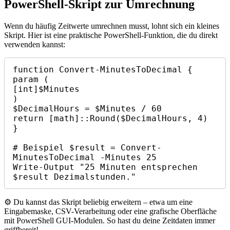
PowerShell-Skript zur Umrechnung
Wenn du häufig Zeitwerte umrechnen musst, lohnt sich ein kleines
Skript. Hier ist eine praktische PowerShell-Funktion, die du direkt
verwenden kannst:
function Convert-MinutesToDecimal {

param ( 

[int]$Minutes 

) 

$DecimalHours = $Minutes / 60 

return [math]::Round($DecimalHours, 4) 

} 

# Beispiel $result = Convert-
MinutesToDecimal -Minutes 25 

Write-Output "25 Minuten entsprechen 
$result Dezimalstunden."
⚙️ Du kannst das Skript beliebig erweitern – etwa um eine
Eingabemaske, CSV-Verarbeitung oder eine grafische Oberfläche
mit PowerShell GUI-Modulen. So hast du deine Zeitdaten immer
griffbereit!