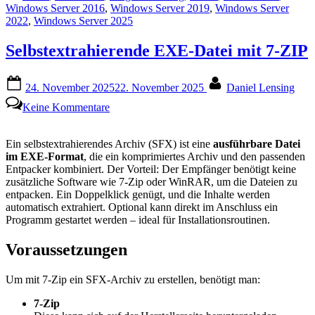
Windows Server 2016
,
Windows Server 2019
,
Windows Server
2022
,
Windows Server 2025
Selbstextrahierende EXE-Datei mit 7-ZIP
Posted
By
24. November 2025
22. November 2025
Daniel Lensing
on
zu
Keine Kommentare
Selbstextrahierende
EXE-
Datei
Ein selbstextrahierendes Archiv (SFX) ist eine
ausführbare Datei
mit
im EXE-Format
, die ein komprimiertes Archiv und den passenden
7-
Entpacker kombiniert. Der Vorteil: Der Empfänger benötigt keine
ZIP
zusätzliche Software wie 7-Zip oder WinRAR, um die Dateien zu
entpacken. Ein Doppelklick genügt, und die Inhalte werden
automatisch extrahiert. Optional kann direkt im Anschluss ein
Programm gestartet werden – ideal für Installationsroutinen.
Voraussetzungen
Um mit 7-Zip ein SFX-Archiv zu erstellen, benötigt man:
7-Zip