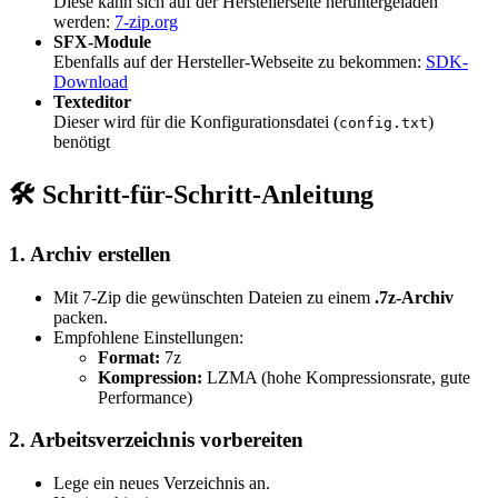
Diese kann sich auf der Herstellerseite heruntergeladen
werden:
7-zip.org
SFX-Module
Ebenfalls auf der Hersteller-Webseite zu bekommen:
SDK-
Download
Texteditor
Dieser wird für die Konfigurationsdatei (
)
config.txt
benötigt
🛠️ Schritt-für-Schritt-Anleitung
1. Archiv erstellen
Mit 7-Zip die gewünschten Dateien zu einem
.7z-Archiv
packen.
Empfohlene Einstellungen:
Format:
7z
Kompression:
LZMA (hohe Kompressionsrate, gute
Performance)
2. Arbeitsverzeichnis vorbereiten
Lege ein neues Verzeichnis an.