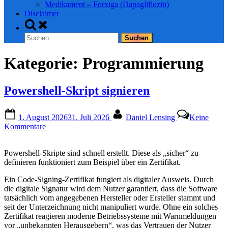
Medikament – Forxiga (Dapagliflozin)
Disclaimer
Toggle
search
Suchen
form
nach:
Kategorie:
Programmierung
Powershell-Skript signieren
Posted
By
1. August 2026
31. Juli 2026
Daniel Lensing
Keine
on
zu
Kommentare
Powershell-
Skript
Powershell-Skripte sind schnell erstellt. Diese als „sicher“ zu
signieren
definieren funktioniert zum Beispiel über ein Zertifikat.
Ein Code-Signing-Zertifikat fungiert als digitaler Ausweis. Durch
die digitale Signatur wird dem Nutzer garantiert, dass die Software
tatsächlich vom angegebenen Hersteller oder Ersteller stammt und
seit der Unterzeichnung nicht manipuliert wurde. Ohne ein solches
Zertifikat reagieren moderne Betriebssysteme mit Warnmeldungen
vor „unbekannten Herausgebern“, was das Vertrauen der Nutzer