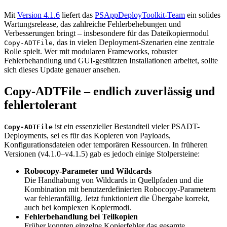
4.1.6:
Mit
Version 4.1.6
liefert das
PSAppDeployToolkit-Team
ein solides
Stabilitäts-
Wartungsrelease, das zahlreiche Fehlerbehebungen und
Upgrade
Verbesserungen bringt – insbesondere für das Dateikopiermodul
, das in vielen Deployment-Szenarien eine zentrale
Copy-ADTFile
Rolle spielt. Wer mit modularen Frameworks, robuster
Fehlerbehandlung und GUI-gestützten Installationen arbeitet, sollte
sich dieses Update genauer ansehen.
Copy-ADTFile – endlich zuverlässig und
fehlertolerant
ist ein essenzieller Bestandteil vieler PSADT-
Copy-ADTFile
Deployments, sei es für das Kopieren von Payloads,
Konfigurationsdateien oder temporären Ressourcen. In früheren
Versionen (v4.1.0–v4.1.5) gab es jedoch einige Stolpersteine:
Robocopy-Parameter und Wildcards
Die Handhabung von Wildcards in Quellpfaden und die
Kombination mit benutzerdefinierten Robocopy-Parametern
war fehleranfällig. Jetzt funktioniert die Übergabe korrekt,
auch bei komplexen Kopiermodi.
Fehlerbehandlung bei Teilkopien
Früher konnten einzelne Kopierfehler das gesamte