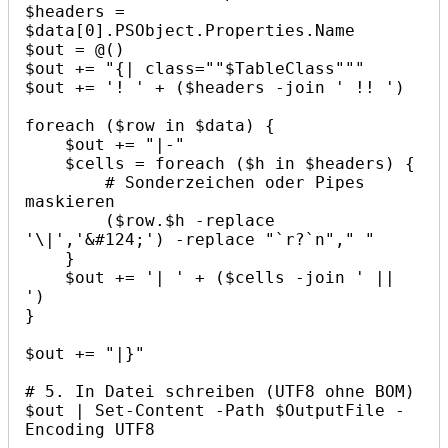
$headers = 
$data[0].PSObject.Properties.Name

$out = @()

$out += "{| class=""$TableClass"""

$out += '! ' + ($headers -join ' !! ')

foreach ($row in $data) {

    $out += "|-"

    $cells = foreach ($h in $headers) { 

        # Sonderzeichen oder Pipes 
maskieren 

        ($row.$h -replace 
'\|','&#124;') -replace "`r?`n"," "

    }

    $out += '| ' + ($cells -join ' || 
')

}

$out += "|}"

# 5. In Datei schreiben (UTF8 ohne BOM)

$out | Set-Content -Path $OutputFile -
Encoding UTF8
