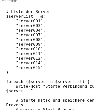
# Liste der Server

$serverList = @(

    "server001",

    "server003",

    "server004",

    "server007",

    "server008",

    "server009",

    "server010",

    "server011",

    "server012",

    "server014",

    "server015"

)

foreach ($server in $serverList) {

    Write-Host "Starte Verbindung zu 
$server..."

    # Starte mstsc und speichere den 
Prozess

    $process = Start-Process 