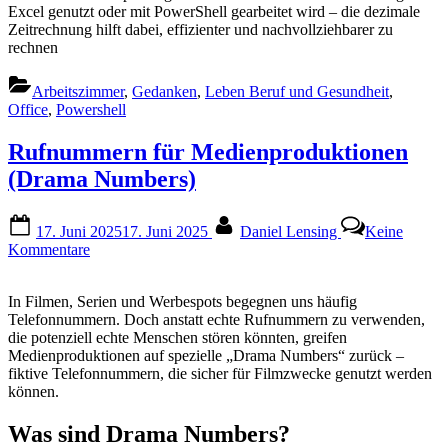
Excel genutzt oder mit PowerShell gearbeitet wird – die dezimale
Zeitrechnung hilft dabei, effizienter und nachvollziehbarer zu
rechnen
Arbeitszimmer
,
Gedanken
,
Leben Beruf und Gesundheit
,
Office
,
Powershell
Rufnummern für Medienproduktionen
(Drama Numbers)
Posted
By
17. Juni 2025
17. Juni 2025
Daniel Lensing
Keine
on
zu
Kommentare
Rufnummern
für
In Filmen, Serien und Werbespots begegnen uns häufig
Medienproduktionen
Telefonnummern. Doch anstatt echte Rufnummern zu verwenden,
(Drama
die potenziell echte Menschen stören könnten, greifen
Numbers)
Medienproduktionen auf spezielle „Drama Numbers“ zurück –
fiktive Telefonnummern, die sicher für Filmzwecke genutzt werden
können.
Was sind Drama Numbers?