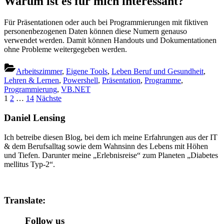
Warum ist es für mich interessant?
Für Präsentationen oder auch bei Programmierungen mit fiktiven
personenbezogenen Daten können diese Numern genauso
verwendet werden. Damit können Handouts und Dokumentationen
ohne Probleme weitergegeben werden.
Arbeitszimmer
,
Eigene Tools
,
Leben Beruf und Gesundheit
,
Lehren & Lernen
,
Powershell
,
Präsentation
,
Programme
,
Programmierung
,
VB.NET
Seitennummerierung
1
2
…
14
Nächste
der
Daniel Lensing
Beiträge
Ich betreibe diesen Blog, bei dem ich meine Erfahrungen aus der IT
& dem Berufsalltag sowie dem Wahnsinn des Lebens mit Höhen
und Tiefen. Darunter meine „Erlebnisreise“ zum Planeten „Diabetes
mellitus Typ-2“.
Translate:
Follow us