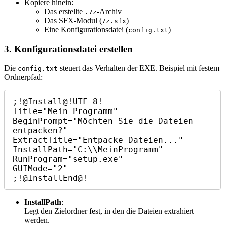
Kopiere hinein:
Das erstellte
-Archiv
.7z
Das SFX-Modul (
)
7z.sfx
Eine Konfigurationsdatei (
)
config.txt
3. Konfigurationsdatei erstellen
Die
steuert das Verhalten der EXE. Beispiel mit festem
config.txt
Ordnerpfad:
;!@Install@!UTF-8!

Title="Mein Programm"

BeginPrompt="Möchten Sie die Dateien 
entpacken?"

ExtractTitle="Entpacke Dateien..."

InstallPath="C:\\MeinProgramm"

RunProgram="setup.exe"

GUIMode="2"

;!@InstallEnd@!
InstallPath
:
Legt den Zielordner fest, in den die Dateien extrahiert
werden.