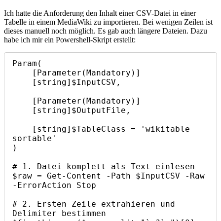
CSV-
Ich hatte die Anforderung den Inhalt einer CSV-Datei in einer
Datei
Tabelle in einem MediaWiki zu importieren. Bei wenigen Zeilen ist
in
dieses manuell noch möglich. Es gab auch längere Dateien. Dazu
MediaWiki-
habe ich mir ein Powershell-Skript erstellt:
Tabelle
fomatieren
Param(

    [Parameter(Mandatory)]

    [string]$InputCSV,

    [Parameter(Mandatory)]

    [string]$OutputFile,

    [string]$TableClass = 'wikitable 
sortable'

)

# 1. Datei komplett als Text einlesen

$raw = Get-Content -Path $InputCSV -Raw 
-ErrorAction Stop

# 2. Ersten Zeile extrahieren und 
Delimiter bestimmen
