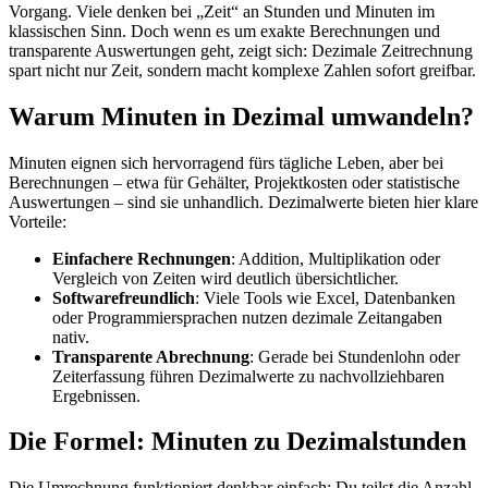
Vorgang. Viele denken bei „Zeit“ an Stunden und Minuten im
der
klassischen Sinn. Doch wenn es um exakte Berechnungen und
Zeitabrechnung
transparente Auswertungen geht, zeigt sich: Dezimale Zeitrechnung
spart nicht nur Zeit, sondern macht komplexe Zahlen sofort greifbar.
Warum Minuten in Dezimal umwandeln?
Minuten eignen sich hervorragend fürs tägliche Leben, aber bei
Berechnungen – etwa für Gehälter, Projektkosten oder statistische
Auswertungen – sind sie unhandlich. Dezimalwerte bieten hier klare
Vorteile:
Einfachere Rechnungen
: Addition, Multiplikation oder
Vergleich von Zeiten wird deutlich übersichtlicher.
Softwarefreundlich
: Viele Tools wie Excel, Datenbanken
oder Programmiersprachen nutzen dezimale Zeitangaben
nativ.
Transparente Abrechnung
: Gerade bei Stundenlohn oder
Zeiterfassung führen Dezimalwerte zu nachvollziehbaren
Ergebnissen.
Die Formel: Minuten zu Dezimalstunden
Die Umrechnung funktioniert denkbar einfach: Du teilst die Anzahl