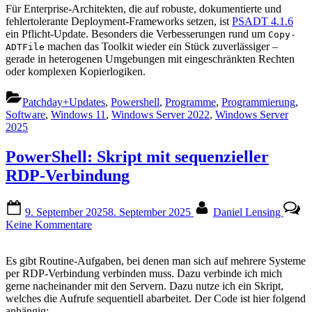
Für Enterprise-Architekten, die auf robuste, dokumentierte und
fehlertolerante Deployment-Frameworks setzen, ist
PSADT 4.1.6
ein Pflicht-Update. Besonders die Verbesserungen rund um
Copy-
machen das Toolkit wieder ein Stück zuverlässiger –
ADTFile
gerade in heterogenen Umgebungen mit eingeschränkten Rechten
oder komplexen Kopierlogiken.
Patchday+Updates
,
Powershell
,
Programme
,
Programmierung
,
Software
,
Windows 11
,
Windows Server 2022
,
Windows Server
2025
PowerShell: Skript mit sequenzieller
RDP-Verbindung
Posted
By
9. September 2025
8. September 2025
Daniel Lensing
on
zu
Keine Kommentare
PowerShell:
Skript
Es gibt Routine-Aufgaben, bei denen man sich auf mehrere Systeme
mit
per RDP-Verbindung verbinden muss. Dazu verbinde ich mich
sequenzieller
gerne nacheinander mit den Servern. Dazu nutze ich ein Skript,
RDP-
welches die Aufrufe sequentiell abarbeitet. Der Code ist hier folgend
Verbindung
anhängig: