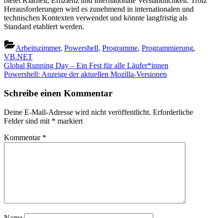
bietet Klarheit, Effizienz und internationale Verständlichkeit. Trotz
Herausforderungen wird es zunehmend in internationalen und
technischen Kontexten verwendet und könnte langfristig als
Standard etabliert werden.
Arbeitszimmer
,
Powershell
,
Programme
,
Programmierung
,
VB.NET
Beitragsnavigation
Previous
Global Running Day – Ein Fest für alle Läufer*innen
Post:
Next
Powershell: Anzeige der aktuellen Mozilla-Versionen
Post:
Schreibe einen Kommentar
Deine E-Mail-Adresse wird nicht veröffentlicht.
Erforderliche
Felder sind mit
*
markiert
Kommentar
*
Name