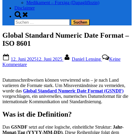
Medikament – Forxiga (Dapagliflozin)
Disclaimer
Toggle
search
Suchen
form
nach:
Global Standard Numeric Date Format –
ISO 8601
Posted
By
12. Juni 2025
12. Juni 2025
Daniel Lensing
Keine
on
zu
Kommentare
Global
Standard
Datumsschreibweisen können verwirrend sein – je nach Land
Numeric
variieren die Formate stark. Um Missverständnisse zu vermeiden,
Date
wurde das
Global Standard Numeric Date Format (GSNDF)
Format
vorgeschlagen, ein universelles, numerisches Datumsformat für die
–
internationale Kommunikation und Standardisierung.
ISO
8601
Was ist die Definition?
Das
GSNDF
setzt auf eine logische, einheitliche Struktur:
Jahr-
Monat-Tag (YYYY-MM-DD)
. Diese Reihenfolge folgt dem