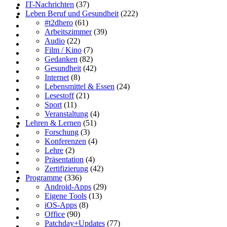
IT-Nachrichten
(37)
Leben Beruf und Gesundheit
(222)
#t2dhero
(61)
Arbeitszimmer
(39)
Audio
(22)
Film / Kino
(7)
Gedanken
(82)
Gesundheit
(42)
Internet
(8)
Lebensmittel & Essen
(24)
Lesestoff
(21)
Sport
(11)
Veranstaltung
(4)
Lehren & Lernen
(51)
Forschung
(3)
Konferenzen
(4)
Lehre
(2)
Präsentation
(4)
Zertifizierung
(42)
Programme
(336)
Android-Apps
(29)
Eigene Tools
(13)
iOS-Apps
(8)
Office
(90)
Patchday+Updates
(77)