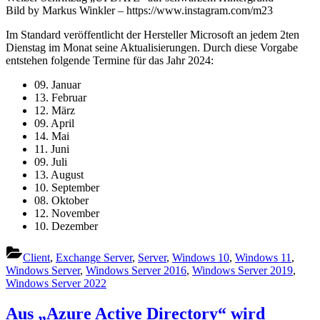
Microsoft
Bild by Markus Winkler – https://www.instagram.com/m23
Patchdays
Im Standard veröffentlicht der Hersteller Microsoft an jedem 2ten
2024
Dienstag im Monat seine Aktualisierungen. Durch diese Vorgabe
entstehen folgende Termine für das Jahr 2024:
09. Januar
13. Februar
12. März
09. April
14. Mai
11. Juni
09. Juli
13. August
10. September
08. Oktober
12. November
10. Dezember
Client
,
Exchange Server
,
Server
,
Windows 10
,
Windows 11
,
Windows Server
,
Windows Server 2016
,
Windows Server 2019
,
Windows Server 2022
Aus „Azure Active Directory“ wird