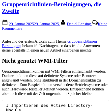
Gruppenrichtlinien-Bereinigungen, die
Zweite
Posted
By
29. Januar 2025
29. Januar 2025
Daniel Lensing
Keine
on
zu
Kommentare
Gruppenrichtlinien-
Bereinigungen,
Aufgrund des ersten Artikels zum Thema
Gruppenrichtlinien-
die
Bereinigung
bekam ich Nachfragen, so dass ich die Antworten
Zweite
gerne ebenfalls in einen neuen Artikel einarbeiten möchte.
Nicht genutzt WMI-Filter
Gruppenrichtlinien können mit WMI-Filtern eingeschänkt werden.
Dadurch können diese auf definierte Systeme oder Benutzer
angewandt werden, ohne strukturell in der Domänenstruktur zu
definieren. Zum Bespiel können verschiedene Betriebssysteme oder
auch Hardware-Hersteller gefiltert werden. Entsprechend können
aber auch diese mit der Zeit ungenutzt im Speicher bleiben:
# Importieren des Active Directory-
Moduls
