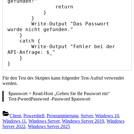
gefunden!"

                return

            }

        }

        Write-Output "Das Passwort 
wurde nicht gefunden."

    }

    catch {

        Write-Output "Fehler bei der 
API-Anfrage: $_"

    }

}
Für den Test des Skriptes kann folgender Test-Aufruf verwendet
werden.
$passwort = Read-Host „Geben Sie Ihr Passwort ein“
Test-PwnedPassword -Password $passwort
Client
,
Powershell
,
Programmierung
,
Server
,
Windows 10
,
Windows 11
,
Windows Server
,
Windows Server 2019
,
Windows
Server 2022
,
Windows Server 2025