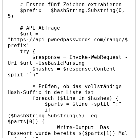
    # Ersten fünf Zeichen extrahieren

    $prefix = $hashString.Substring(0, 
5)

    # API-Abfrage

    $url = 
"https://api.pwnedpasswords.com/range/$
prefix"

    try {

        $response = Invoke-WebRequest -
Uri $url -UseBasicParsing

        $hashes = $response.Content -
split "`n"

        # Prüfen, ob das vollständige 
Hash-Suffix in der Liste ist

        foreach ($line in $hashes) {

            $parts = $line -split ":"

            if 
($hashString.Substring(5) -eq 
$parts[0]) {

                Write-Output "Das 
Passwort wurde bereits $($parts[1]) Mal 