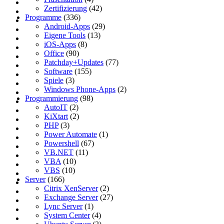
Zertifizierung
(42)
Programme
(336)
Android-Apps
(29)
Eigene Tools
(13)
iOS-Apps
(8)
Office
(90)
Patchday+Updates
(77)
Software
(155)
Spiele
(3)
Windows Phone-Apps
(2)
Programmierung
(98)
AutoIT
(2)
KiXtart
(2)
PHP
(3)
Power Automate
(1)
Powershell
(67)
VB.NET
(11)
VBA
(10)
VBS
(10)
Server
(166)
Citrix XenServer
(2)
Exchange Server
(27)
Lync Server
(1)
System Center
(4)