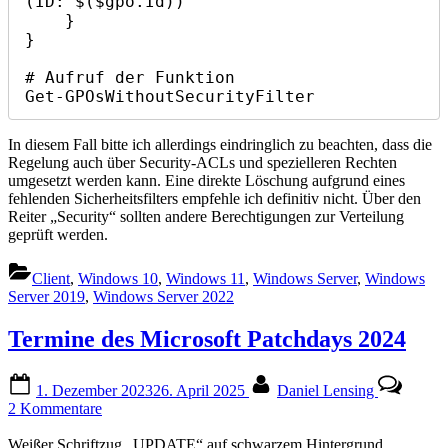
(ID: $($gpo.Id))"

    }

}

# Aufruf der Funktion

Get-GPOsWithoutSecurityFilter
In diesem Fall bitte ich allerdings eindringlich zu beachten, dass die
Regelung auch über Security-ACLs und spezielleren Rechten
umgesetzt werden kann. Eine direkte Löschung aufgrund eines
fehlenden Sicherheitsfilters empfehle ich definitiv nicht. Über den
Reiter „Security“ sollten andere Berechtigungen zur Verteilung
geprüft werden.
Client
,
Windows 10
,
Windows 11
,
Windows Server
,
Windows
Server 2019
,
Windows Server 2022
Termine des Microsoft Patchdays 2024
Posted
By
1. Dezember 2023
26. April 2025
Daniel Lensing
on
zu
2 Kommentare
Termine
des
Weißer Schriftzug „UPDATE“ auf schwarzem Hintergrund