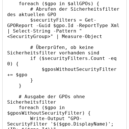
    foreach ($gpo in $allGPOs) {

        # Abrufen der Sicherheitsfilter 
des aktuellen GPO

        $securityFilters = Get-
GPOReport -Guid $gpo.Id -ReportType Xml 
| Select-String -Pattern "
<SecurityGroup>" | Measure-Object

        # Überprüfen, ob keine 
Sicherheitsfilter vorhanden sind

        if ($securityFilters.Count -eq 
0) {

            $gposWithoutSecurityFilter 
+= $gpo

        }

    }

    # Ausgabe der GPOs ohne 
Sicherheitsfilter

    foreach ($gpo in 
$gposWithoutSecurityFilter) {

        Write-Output "GPO-
SecurityFilter '$($gpo.DisplayName)';