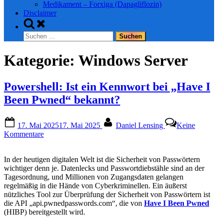
Medikament – Forxiga (Dapagliflozin)
Disclaimer
Toggle
search
Suchen
form
nach:
Kategorie:
Windows Server
Powershell: Ist ein Kennwort bei „Have I
Been Pwned“ bekannt?
Posted
By
17. Mai 2025
17. Mai 2025
Daniel Lensing
Keine
on
zu
Kommentare
Powershell:
Ist
In der heutigen digitalen Welt ist die Sicherheit von Passwörtern
ein
wichtiger denn je. Datenlecks und Passwortdiebstähle sind an der
Kennwort
Tagesordnung, und Millionen von Zugangsdaten gelangen
bei
regelmäßig in die Hände von Cyberkriminellen. Ein äußerst
„Have
nützliches Tool zur Überprüfung der Sicherheit von Passwörtern ist
I
die API „api.pwnedpasswords.com“, die von
Have I Been Pwned
Been
(HIBP) bereitgestellt wird.
Pwned“