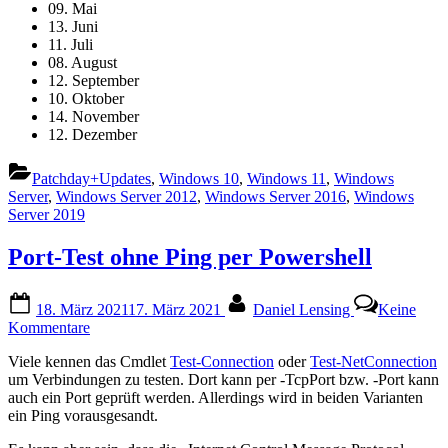
09. Mai
13. Juni
11. Juli
08. August
12. September
10. Oktober
14. November
12. Dezember
Patchday+Updates
,
Windows 10
,
Windows 11
,
Windows
Server
,
Windows Server 2012
,
Windows Server 2016
,
Windows
Server 2019
Port-Test ohne Ping per Powershell
Posted
By
18. März 2021
17. März 2021
Daniel Lensing
Keine
on
zu
Kommentare
Port-
Viele kennen das Cmdlet
Test-Connection
oder
Test-NetConnection
Test
um Verbindungen zu testen. Dort kann per -TcpPort bzw. -Port kann
ohne
auch ein Port geprüft werden. Allerdings wird in beiden Varianten
Ping
ein Ping vorausgesandt.
per
Powershell