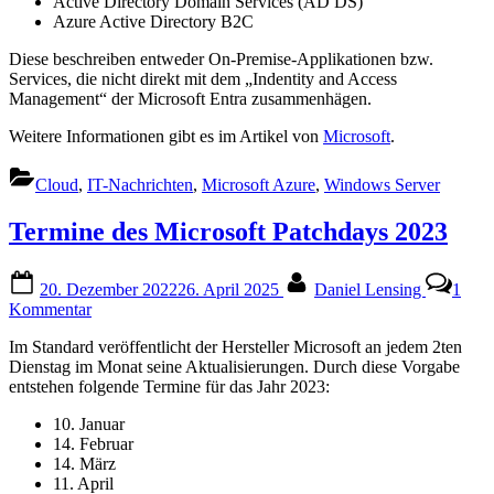
Active Directory Domain Services (AD DS)
Azure Active Directory B2C
Diese beschreiben entweder On-Premise-Applikationen bzw.
Services, die nicht direkt mit dem „Indentity and Access
Management“ der Microsoft Entra zusammenhägen.
Weitere Informationen gibt es im Artikel von
Microsoft
.
Cloud
,
IT-Nachrichten
,
Microsoft Azure
,
Windows Server
Termine des Microsoft Patchdays 2023
Posted
By
20. Dezember 2022
26. April 2025
Daniel Lensing
1
on
zu
Kommentar
Termine
Im Standard veröffentlicht der Hersteller Microsoft an jedem 2ten
des
Dienstag im Monat seine Aktualisierungen. Durch diese Vorgabe
Microsoft
entstehen folgende Termine für das Jahr 2023:
Patchdays
2023
10. Januar
14. Februar
14. März
11. April