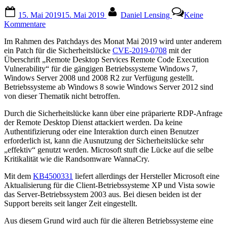
Posted
By
15. Mai 2019
15. Mai 2019
Daniel Lensing
Keine
on
zu
Kommentare
Remote
Im Rahmen des Patchdays des Monat Mai 2019 wird unter anderem
Desktop
ein Patch für die Sicherheitslücke
CVE-2019-0708
mit der
Services-
Überschrift „Remote Desktop Services Remote Code Execution
Patch
Vulnerability“ für die gängigen Betriebssysteme Windows 7,
für
Windows Server 2008 und 2008 R2 zur Verfügung gestellt.
XP,
Betriebssysteme ab Windows 8 sowie Windows Server 2012 sind
Vista
von dieser Thematik nicht betroffen.
&
Server
Durch die Sicherheitslücke kann über eine präparierte RDP-Anfrage
2003
der Remote Desktop Dienst attackiert werden. Da keine
Authentifizierung oder eine Interaktion durch einen Benutzer
erforderlich ist, kann die Ausnutzung der Sicherheitslücke sehr
„effektiv“ genutzt werden. Microsoft stuft die Lücke auf die selbe
Kritikalität wie die Randsomware WannaCry.
Mit dem
KB4500331
liefert allerdings der Hersteller Microsoft eine
Aktualisierung für die Client-Betriebssysteme XP und Vista sowie
das Server-Betriebssystem 2003 aus. Bei diesen beiden ist der
Support bereits seit langer Zeit eingestellt.
Aus diesem Grund wird auch für die älteren Betriebssysteme eine