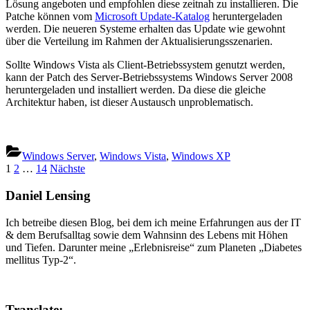
Lösung angeboten und empfohlen diese zeitnah zu installieren. Die
Patche können vom
Microsoft Update-Katalog
heruntergeladen
werden. Die neueren Systeme erhalten das Update wie gewohnt
über die Verteilung im Rahmen der Aktualisierungsszenarien.
Sollte Windows Vista als Client-Betriebssystem genutzt werden,
kann der Patch des Server-Betriebssystems Windows Server 2008
heruntergeladen und installiert werden. Da diese die gleiche
Architektur haben, ist dieser Austausch unproblematisch.
Windows Server
,
Windows Vista
,
Windows XP
Seitennummerierung
1
2
…
14
Nächste
der
Daniel Lensing
Beiträge
Ich betreibe diesen Blog, bei dem ich meine Erfahrungen aus der IT
& dem Berufsalltag sowie dem Wahnsinn des Lebens mit Höhen
und Tiefen. Darunter meine „Erlebnisreise“ zum Planeten „Diabetes
mellitus Typ-2“.
Translate: