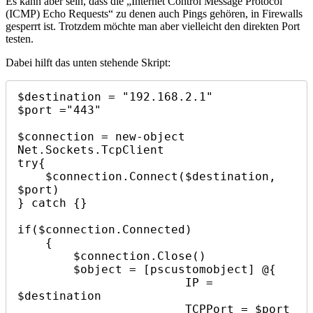
Es kann aber sein, dass die „Internet Control Message Protocol
(ICMP) Echo Requests“ zu denen auch Pings gehören, in Firewalls
gesperrt ist. Trotzdem möchte man aber vielleicht den direkten Port
testen.
Dabei hilft das unten stehende Skript:
$destination = "192.168.2.1"

$port ="443"

$connection = new-object 
Net.Sockets.TcpClient

try{

    $connection.Connect($destination, 
$port)

} catch {}

if($connection.Connected)

    {

        $connection.Close()

        $object = [pscustomobject] @{

                        IP = 
$destination

                        TCPPort = $port
