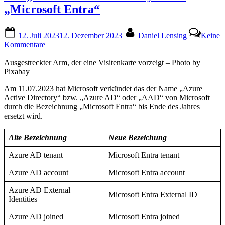
„Microsoft Entra“
Posted
By
12. Juli 2023
12. Dezember 2023
Daniel Lensing
Keine
on
zu
Kommentare
Aus
„Azure
Ausgestreckter Arm, der eine Visitenkarte vorzeigt – Photo by
Active
Pixabay
Directory“
Am 11.07.2023 hat Microsoft verkündet das der Name „Azure
wird
Active Directory“ bzw. „Azure AD“ oder „AAD“ von Microsoft
„Microsoft
durch die Bezeichnung „Microsoft Entra“ bis Ende des Jahres
Entra“
ersetzt wird.
Alte Bezeichnung
Neue Bezeichung
Azure AD tenant
Microsoft Entra tenant
Azure AD account
Microsoft Entra account
Azure AD External
Microsoft Entra External ID
Identities
Azure AD joined
Microsoft Entra joined