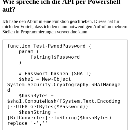
Wie spreche ich die API per Powershell
auf?
Ich habe den Abruf in eine Funktion geschrieben. Dieses hat für
mich den Vorteil, dass ich den dann notwendigen Aufruf an mehrern
Stellen in Programmierungen verwendne kann.
function Test-PwnedPassword {

    param (

        [string]$Password

    )

    # Passwort hashen (SHA-1)

    $sha1 = New-Object 
System.Security.Cryptography.SHA1Manage
d

    $hashBytes = 
$sha1.ComputeHash([System.Text.Encoding
]::UTF8.GetBytes($Password))

    $hashString = 
[BitConverter]::ToString($hashBytes) -
replace '-',''
