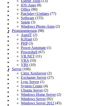
Eigene Tools
(13)
iOS-Apps
(8)
Office
(90)
Patchday+Updates
(77)
Software
(155)
Spiele
(3)
Windows Phone-Apps
(2)
Programmierung
(98)
AutoIT
(2)
KiXtart
(2)
PHP
(3)
Power Automate
(1)
Powershell
(67)
VB.NET
(11)
VBA
(10)
VBS
(10)
Server
(166)
Citrix XenServer
(2)
Exchange Server
(27)
Lync Server
(1)
System Center
(4)
Ubuntu Server
(2)
Windows Home Server
(2)
Windows Server
(92)
Windows Server 2012
(45)