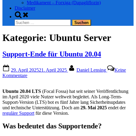
Medikament – Forxiga (Dapagliflozin)
Disclaimer
Toggle
search
Suchen
form
nach:
Kategorie:
Ubuntu Server
Support-Ende für Ubuntu 20.04
Posted
By
29. April 2025
21. April 2025
Daniel Lensing
Keine
on
zu
Kommentare
Support-
Ende
Ubuntu 20.04 LTS
(Focal Fossa) hat seit seiner Veröffentlichung
für
im April 2020 viele Nutzer weltweit begleitet. Als Long-Term-
Ubuntu
Support-Version (LTS) bot es fünf Jahre lang Sicherheitsupdates
20.04
und technische Unterstützung. Doch am
29. Mai 2025
endet der
reguläre Support
für diese Version.
Was bedeutet das Supportende?