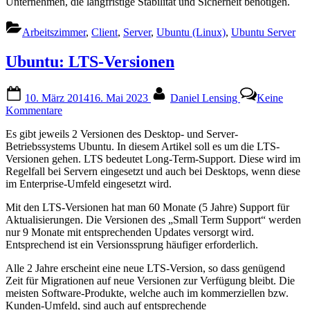
Unternehmen, die langfristige Stabilität und Sicherheit benötigen.
Arbeitszimmer
,
Client
,
Server
,
Ubuntu (Linux)
,
Ubuntu Server
Ubuntu: LTS-Versionen
Posted
By
10. März 2014
16. Mai 2023
Daniel Lensing
Keine
on
zu
Kommentare
Ubuntu:
Es gibt jeweils 2 Versionen des Desktop- und Server-
LTS-
Betriebssystems Ubuntu. In diesem Artikel soll es um die LTS-
Versionen
Versionen gehen. LTS bedeutet Long-Term-Support. Diese wird im
Regelfall bei Servern eingesetzt und auch bei Desktops, wenn diese
im Enterprise-Umfeld eingesetzt wird.
Mit den LTS-Versionen hat man 60 Monate (5 Jahre) Support für
Aktualisierungen. Die Versionen des „Small Term Support“ werden
nur 9 Monate mit entsprechenden Updates versorgt wird.
Entsprechend ist ein Versionssprung häufiger erforderlich.
Alle 2 Jahre erscheint eine neue LTS-Version, so dass genügend
Zeit für Migrationen auf neue Versionen zur Verfügung bleibt. Die
meisten Software-Produkte, welche auch im kommerziellen bzw.
Kunden-Umfeld, sind auch auf entsprechende