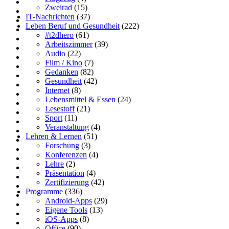
Zweirad
(15)
IT-Nachrichten
(37)
Leben Beruf und Gesundheit
(222)
#t2dhero
(61)
Arbeitszimmer
(39)
Audio
(22)
Film / Kino
(7)
Gedanken
(82)
Gesundheit
(42)
Internet
(8)
Lebensmittel & Essen
(24)
Lesestoff
(21)
Sport
(11)
Veranstaltung
(4)
Lehren & Lernen
(51)
Forschung
(3)
Konferenzen
(4)
Lehre
(2)
Präsentation
(4)
Zertifizierung
(42)
Programme
(336)
Android-Apps
(29)
Eigene Tools
(13)
iOS-Apps
(8)
Office
(90)