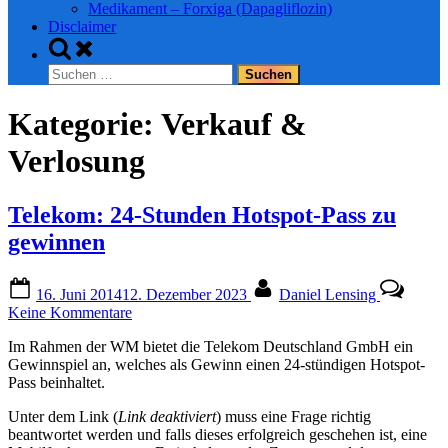
Medikament – Forxiga (Dapagliflozin)
Disclaimer
Toggle
search
Suchen
form
nach:
Kategorie:
Verkauf &
Verlosung
Telekom: 24-Stunden Hotspot-Pass zu
gewinnen
Posted
By
16. Juni 2014
12. Dezember 2023
Daniel Lensing
on
zu
Keine Kommentare
Telekom:
Im Rahmen der WM bietet die Telekom Deutschland GmbH ein
24-
Gewinnspiel an, welches als Gewinn einen 24-stündigen Hotspot-
Stunden
Pass beinhaltet.
Hotspot-
Pass
Unter dem Link (
Link deaktiviert
) muss eine Frage richtig
zu
beantwortet werden und falls dieses erfolgreich geschehen ist, eine
gewinnen