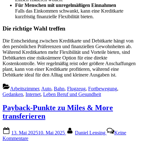
Für Menschen mit unregelmäßigen Einnahmen
Falls das Einkommen schwankt, kann eine Kreditkarte
kurzfristig finanzielle Flexibilität bieten.
Die richtige Wahl treffen
Die Entscheidung zwischen Kreditkarte und Debitkarte hängt von
den persönlichen Präferenzen und finanziellen Gewohnheiten ab.
Während Kreditkarten mehr Flexibilität und Vorteile bieten, sind
Debitkarten eine risikoärmere Option für eine direkte
Kostenkontrolle. Wer regelmäßig reist oder größere Anschaffungen
plant, kann von einer Kreditkarte profitieren, während eine
Debitkarte ideal für den Alltag und kleinere Ausgaben ist.
Arbeitszimmer
,
Auto
,
Bahn
,
Flugzeug
,
Fortbewegung
,
Gedanken
,
Internet
,
Leben Beruf und Gesundheit
Payback-Punkte zu Miles & More
transferieren
Posted
By
13. Mai 2025
10. Mai 2025
Daniel Lensing
Keine
on
zu
Kommentare