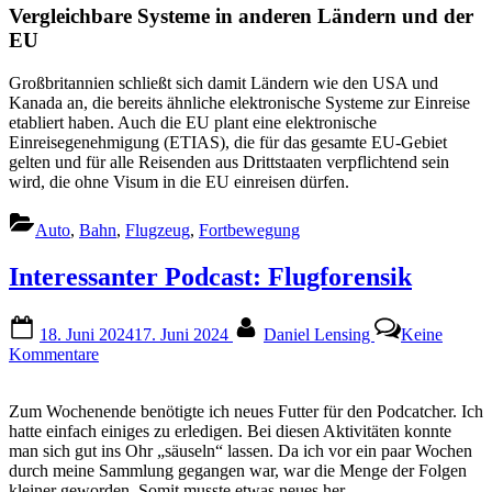
Vergleichbare Systeme in anderen Ländern und der
EU
Großbritannien schließt sich damit Ländern wie den USA und
Kanada an, die bereits ähnliche elektronische Systeme zur Einreise
etabliert haben. Auch die EU plant eine elektronische
Einreisegenehmigung (ETIAS), die für das gesamte EU-Gebiet
gelten und für alle Reisenden aus Drittstaaten verpflichtend sein
wird, die ohne Visum in die EU einreisen dürfen.
Auto
,
Bahn
,
Flugzeug
,
Fortbewegung
Interessanter Podcast: Flugforensik
Posted
By
18. Juni 2024
17. Juni 2024
Daniel Lensing
Keine
on
zu
Kommentare
Interessanter
Podcast:
Zum Wochenende benötigte ich neues Futter für den Podcatcher. Ich
Flugforensik
hatte einfach einiges zu erledigen. Bei diesen Aktivitäten konnte
man sich gut ins Ohr „säuseln“ lassen. Da ich vor ein paar Wochen
durch meine Sammlung gegangen war, war die Menge der Folgen
kleiner geworden. Somit musste etwas neues her.