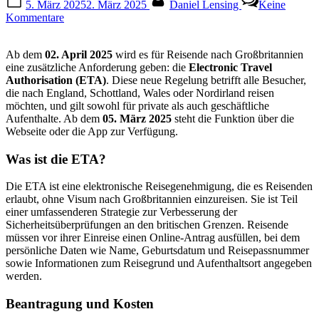
5. März 2025
2. März 2025
Daniel Lensing
Keine
on
zu
Kommentare
ETA
in
Ab dem
02. April 2025
wird es für Reisende nach Großbritannien
Großbritannien
eine zusätzliche Anforderung geben: die
Electronic Travel
ab
Authorisation (ETA)
. Diese neue Regelung betrifft alle Besucher,
April
die nach England, Schottland, Wales oder Nordirland reisen
2025
möchten, und gilt sowohl für private als auch geschäftliche
Pflicht
Aufenthalte. Ab dem
05. März 2025
steht die Funktion über die
Webseite oder die App zur Verfügung.
Was ist die ETA?
Die ETA ist eine elektronische Reisegenehmigung, die es Reisenden
erlaubt, ohne Visum nach Großbritannien einzureisen. Sie ist Teil
einer umfassenderen Strategie zur Verbesserung der
Sicherheitsüberprüfungen an den britischen Grenzen. Reisende
müssen vor ihrer Einreise einen Online-Antrag ausfüllen, bei dem
persönliche Daten wie Name, Geburtsdatum und Reisepassnummer
sowie Informationen zum Reisegrund und Aufenthaltsort angegeben
werden.
Beantragung und Kosten