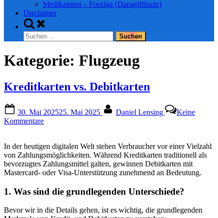
Medikament – Forxiga (Dapagliflozin)
Disclaimer
Toggle
search
Suchen
form
nach:
Kategorie:
Flugzeug
Kreditkarten vs. Debitkarten
Posted
By
30. Mai 2025
25. Mai 2025
Daniel Lensing
Keine
on
zu
Kommentare
Kreditkarten
vs.
In der heutigen digitalen Welt stehen Verbraucher vor einer Vielzahl
Debitkarten
von Zahlungsmöglichkeiten. Während Kreditkarten traditionell als
bevorzugtes Zahlungsmittel galten, gewinnen Debitkarten mit
Mastercard- oder Visa-Unterstützung zunehmend an Bedeutung.
1. Was sind die grundlegenden Unterschiede?
Bevor wir in die Details gehen, ist es wichtig, die grundlegenden