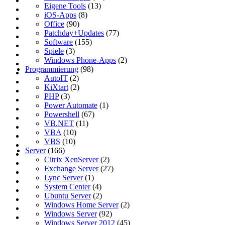
Eigene Tools
(13)
iOS-Apps
(8)
Office
(90)
Patchday+Updates
(77)
Software
(155)
Spiele
(3)
Windows Phone-Apps
(2)
Programmierung
(98)
AutoIT
(2)
KiXtart
(2)
PHP
(3)
Power Automate
(1)
Powershell
(67)
VB.NET
(11)
VBA
(10)
VBS
(10)
Server
(166)
Citrix XenServer
(2)
Exchange Server
(27)
Lync Server
(1)
System Center
(4)
Ubuntu Server
(2)
Windows Home Server
(2)
Windows Server
(92)
Windows Server 2012
(45)