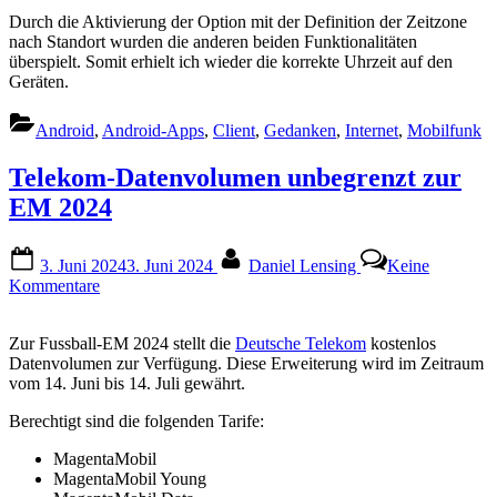
Durch die Aktivierung der Option mit der Definition der Zeitzone
nach Standort wurden die anderen beiden Funktionalitäten
überspielt. Somit erhielt ich wieder die korrekte Uhrzeit auf den
Geräten.
Android
,
Android-Apps
,
Client
,
Gedanken
,
Internet
,
Mobilfunk
Telekom-Datenvolumen unbegrenzt zur
EM 2024
Posted
By
3. Juni 2024
3. Juni 2024
Daniel Lensing
Keine
on
zu
Kommentare
Telekom-
Datenvolumen
Zur Fussball-EM 2024 stellt die
Deutsche Telekom
kostenlos
unbegrenzt
Datenvolumen zur Verfügung. Diese Erweiterung wird im Zeitraum
zur
vom 14. Juni bis 14. Juli gewährt.
EM
2024
Berechtigt sind die folgenden Tarife:
MagentaMobil
MagentaMobil Young