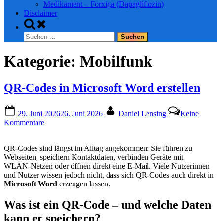
Medikament – Forxiga (Dapagliflozin)
Disclaimer
Toggle
search
Suchen
form
nach:
Kategorie:
Mobilfunk
QR‑Codes in Microsoft Word erstellen
Posted
By
29. Juni 2026
26. Juni 2026
Daniel Lensing
Keine
on
zu
Kommentare
QR‑Codes
in
QR‑Codes sind längst im Alltag angekommen: Sie führen zu
Microsoft
Webseiten, speichern Kontaktdaten, verbinden Geräte mit
Word
WLAN‑Netzen oder öffnen direkt eine E‑Mail. Viele Nutzerinnen
erstellen
und Nutzer wissen jedoch nicht, dass sich QR‑Codes auch direkt in
Microsoft Word
erzeugen lassen.
Was ist ein QR‑Code – und welche Daten
kann er speichern?