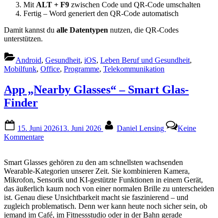
Mit
ALT + F9
zwischen Code und QR‑Code umschalten
Fertig – Word generiert den QR‑Code automatisch
Damit kannst du
alle Datentypen
nutzen, die QR‑Codes
unterstützen.
Android
,
Gesundheit
,
iOS
,
Leben Beruf und Gesundheit
,
Mobilfunk
,
Office
,
Programme
,
Telekommunikation
App „Nearby Glasses“ – Smart Glas-
Finder
Posted
By
15. Juni 2026
13. Juni 2026
Daniel Lensing
Keine
on
zu
Kommentare
App
„Nearby
Smart Glasses gehören zu den am schnellsten wachsenden
Glasses“
Wearable‑Kategorien unserer Zeit. Sie kombinieren Kamera,
–
Mikrofon, Sensorik und KI‑gestützte Funktionen in einem Gerät,
Smart
das äußerlich kaum noch von einer normalen Brille zu unterscheiden
Glas-
ist. Genau diese Unsichtbarkeit macht sie faszinierend – und
Finder
zugleich problematisch. Denn wer kann heute noch sicher sein, ob
jemand im Café, im Fitnessstudio oder in der Bahn gerade