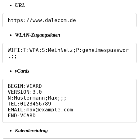
URL
https://www.dalecom.de
WLAN‑Zugangsdaten
WIFI:T:WPA;S:MeinNetz;P:geheimespasswor
t;;
vCards
BEGIN:VCARD

VERSION:3.0

N:Mustermann;Max;;;

TEL:0123456789

EMAIL:max@example.com

END:VCARD
Kalendereintrag