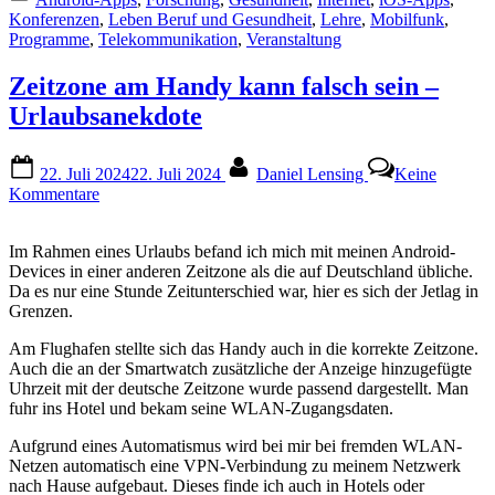
Konferenzen
,
Leben Beruf und Gesundheit
,
Lehre
,
Mobilfunk
,
Programme
,
Telekommunikation
,
Veranstaltung
Zeitzone am Handy kann falsch sein –
Urlaubsanekdote
Posted
By
22. Juli 2024
22. Juli 2024
Daniel Lensing
Keine
on
zu
Kommentare
Zeitzone
am
Im Rahmen eines Urlaubs befand ich mich mit meinen Android-
Handy
Devices in einer anderen Zeitzone als die auf Deutschland übliche.
kann
Da es nur eine Stunde Zeitunterschied war, hier es sich der Jetlag in
falsch
Grenzen.
sein
–
Am Flughafen stellte sich das Handy auch in die korrekte Zeitzone.
Urlaubsanekdote
Auch die an der Smartwatch zusätzliche der Anzeige hinzugefügte
Uhrzeit mit der deutsche Zeitzone wurde passend dargestellt. Man
fuhr ins Hotel und bekam seine WLAN-Zugangsdaten.
Aufgrund eines Automatismus wird bei mir bei fremden WLAN-
Netzen automatisch eine VPN-Verbindung zu meinem Netzwerk
nach Hause aufgebaut. Dieses finde ich auch in Hotels oder