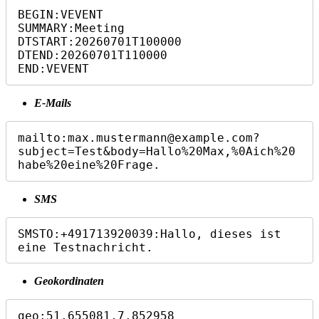
BEGIN:VEVENT

SUMMARY:Meeting

DTSTART:20260701T100000

DTEND:20260701T110000

END:VEVENT
E-Mails
mailto:max.mustermann@example.com?
subject=Test&body=Hallo%20Max,%0Aich%20
habe%20eine%20Frage.
SMS
SMSTO:+491713920039:Hallo, dieses ist 
eine Testnachricht.
Geokordinaten
geo:51.655081,7.852958