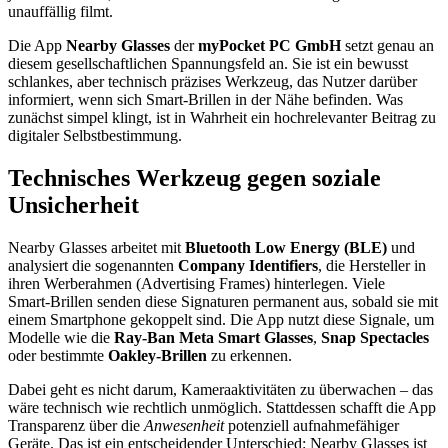
unauffällig filmt.
Die App
Nearby Glasses
der
myPocket PC GmbH
setzt genau an
diesem gesellschaftlichen Spannungsfeld an. Sie ist ein bewusst
schlankes, aber technisch präzises Werkzeug, das Nutzer darüber
informiert, wenn sich Smart‑Brillen in der Nähe befinden. Was
zunächst simpel klingt, ist in Wahrheit ein hochrelevanter Beitrag zu
digitaler Selbstbestimmung.
Technisches Werkzeug gegen soziale
Unsicherheit
Nearby Glasses arbeitet mit
Bluetooth Low Energy (BLE)
und
analysiert die sogenannten
Company Identifiers
, die Hersteller in
ihren Werberahmen (Advertising Frames) hinterlegen. Viele
Smart‑Brillen senden diese Signaturen permanent aus, sobald sie mit
einem Smartphone gekoppelt sind. Die App nutzt diese Signale, um
Modelle wie die
Ray‑Ban Meta Smart Glasses
,
Snap Spectacles
oder bestimmte
Oakley‑Brillen
zu erkennen.
Dabei geht es nicht darum, Kameraaktivitäten zu überwachen – das
wäre technisch wie rechtlich unmöglich. Stattdessen schafft die App
Transparenz über die
Anwesenheit
potenziell aufnahmefähiger
Geräte. Das ist ein entscheidender Unterschied: Nearby Glasses ist