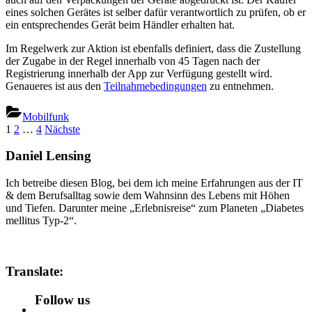
eines solchen Gerätes ist selber dafür verantwortlich zu prüfen, ob er
ein entsprechendes Gerät beim Händler erhalten hat.
Im Regelwerk zur Aktion ist ebenfalls definiert, dass die Zustellung
der Zugabe in der Regel innerhalb von 45 Tagen nach der
Registrierung innerhalb der App zur Verfügung gestellt wird.
Genaueres ist aus den
Teilnahmebedingungen
zu entnehmen.
Mobilfunk
Seitennummerierung
1
2
…
4
Nächste
der
Daniel Lensing
Beiträge
Ich betreibe diesen Blog, bei dem ich meine Erfahrungen aus der IT
& dem Berufsalltag sowie dem Wahnsinn des Lebens mit Höhen
und Tiefen. Darunter meine „Erlebnisreise“ zum Planeten „Diabetes
mellitus Typ-2“.
Translate:
Follow us