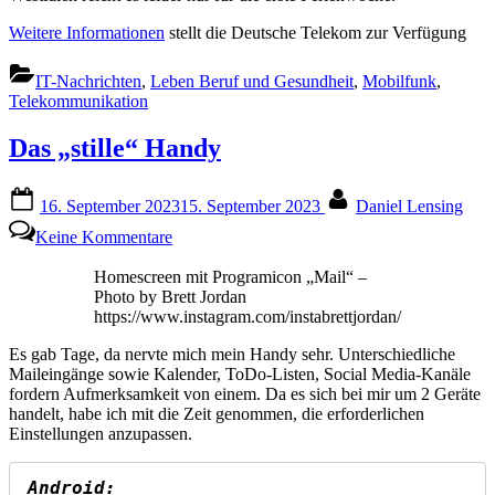
Weitere Informationen
stellt die Deutsche Telekom zur Verfügung
IT-Nachrichten
,
Leben Beruf und Gesundheit
,
Mobilfunk
,
Telekommunikation
Das „stille“ Handy
Posted
By
16. September 2023
15. September 2023
Daniel Lensing
on
zu
Keine Kommentare
Das
„stille“
Homescreen mit Programicon „Mail“ –
Handy
Photo by Brett Jordan
https://www.instagram.com/instabrettjordan/
Es gab Tage, da nervte mich mein Handy sehr. Unterschiedliche
Maileingänge sowie Kalender, ToDo-Listen, Social Media-Kanäle
fordern Aufmerksamkeit von einem. Da es sich bei mir um 2 Geräte
handelt, habe ich mit die Zeit genommen, die erforderlichen
Einstellungen anzupassen.
Android: