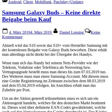
Android
,
Client
,
Mobilfunk
,
Patchday+Updates
Samsung Galaxy Buds – Keine direkte
Beigabe beim Kauf
Posted
By
4. März 2019
4. März 2019
Daniel Lensing
Keine
on
zu
Kommentare
Samsung
Aktuell wird das S10 sowie das S10+ vom Hersteller Samsung mit
Galaxy
der kostenlosen Beigabe von Galaxy Buds beworben. Diese erhält
Buds
man allerdings nicht direkt bei der Übergabe des Handys.
–
Keine
Wenn man sich das Handy bei seinem Netz-Provider wie der
direkte
Telekom, Vodafone oder Telefónica als Neuvertrag bzw.
Beigabe
Vertragsupgrade bestellt muss man dieses bis zum 07.03.2019 tun.
beim
Des Weiteren muss man einen Samsung-Account. Mit diesem muss
Kauf
eine Geräte Registrierung im Zeitraum zwischen dem 08.03.2019
und dem 05.04.2019 erfolgen. Im Anschluss erhält man das
Zubehör per Post.
Um an der Aktion generell teilzunehmen muss es sich um ein
Aktionsgerät handeln, welches für den deutschen Markt bestimmt
ist. Dieses wird über definierte EAN-Codes gewährleistet, welche
auch auf den Verpackungen der Geräte abgedruckt ist. Der Käufer