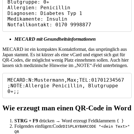
Blutgruppe: 0+

Allergien: Penicillin

Diagnosen: Diabetes Typ 1

Medikamente: Insulin

Notfallkontakt: 0170 9998877
MECARD mit Gesundheitsinformationen
MECARD ist ein kompaktes Kontaktformat, das ursprünglich aus
Japan stammt. Es ist kürzer als eine vCard und eignet sich gut für
QR‑Codes, die möglichst wenig Platz einnehmen sollen. Auch hier
lassen sich medizinische Hinweise im „NOTE“-Feld unterbringen.
MECARD:N:Mustermann,Max;TEL:01701234567
;NOTE:Allergie Penicillin, Blutgruppe 
0+;;
Wie erzeugt man einen
QR‑Code in Word
STRG + F9
drücken → Word erzeugt Feldklammern
{ }
Folgendes einfügen:Code
DISPLAYBARCODE "<dein Text>"
QR