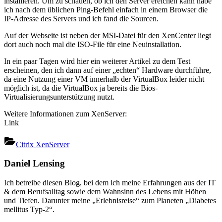
installieren. Um zu schauen, ob ich den Server ereichen kann habe
ich nach dem üblichen Ping-Befehl einfach in einem Browser die
IP-Adresse des Servers und ich fand die Sourcen.
Auf der Webseite ist neben der MSI-Datei für den XenCenter liegt
dort auch noch mal die ISO-File für eine Neuinstallation.
In ein paar Tagen wird hier ein weiterer Artikel zu dem Test
erscheinen, den ich dann auf einer „echten“ Hardware durchführe,
da eine Nutzung einer VM innerhalb der VirtualBox leider nicht
möglich ist, da die VirtualBox ja bereits die Bios-
Virtualisierungsunterstützung nutzt.
Weitere Informationen zum XenServer:
Link
Citrix XenServer
Daniel Lensing
Ich betreibe diesen Blog, bei dem ich meine Erfahrungen aus der IT
& dem Berufsalltag sowie dem Wahnsinn des Lebens mit Höhen
und Tiefen. Darunter meine „Erlebnisreise“ zum Planeten „Diabetes
mellitus Typ-2“.