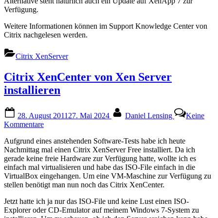
Alternative steht natürlich auch ein Update auf XenApp 7 zur
Verfügung.
Weitere Informationen können im Support Knowledge Center von
Citrix nachgelesen werden.
Citrix XenServer
Citrix XenCenter von Xen Server
installieren
Posted
By
28. August 2011
27. Mai 2024
Daniel Lensing
Keine
on
zu
Kommentare
Citrix
Aufgrund eines anstehenden Software-Tests habe ich heute
XenCenter
Nachmittag mal einen Citrix XenServer Free installiert. Da ich
von
gerade keine freie Hardware zur Verfügung hatte, wollte ich es
Xen
einfach mal virtualisieren und habe das ISO-File einfach in die
Server
VirtualBox eingehangen. Um eine VM-Maschine zur Verfügung zu
installieren
stellen benötigt man nun noch das Citrix XenCenter.
Jetzt hatte ich ja nur das ISO-File und keine Lust einen ISO-
Explorer oder CD-Emulator auf meinem Windows 7-System zu