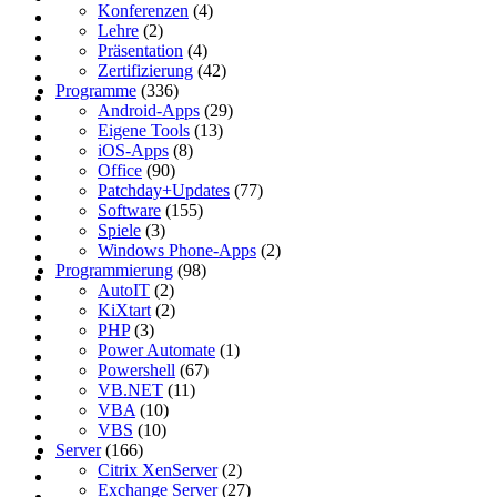
Konferenzen
(4)
Lehre
(2)
Präsentation
(4)
Zertifizierung
(42)
Programme
(336)
Android-Apps
(29)
Eigene Tools
(13)
iOS-Apps
(8)
Office
(90)
Patchday+Updates
(77)
Software
(155)
Spiele
(3)
Windows Phone-Apps
(2)
Programmierung
(98)
AutoIT
(2)
KiXtart
(2)
PHP
(3)
Power Automate
(1)
Powershell
(67)
VB.NET
(11)
VBA
(10)
VBS
(10)
Server
(166)
Citrix XenServer
(2)
Exchange Server
(27)