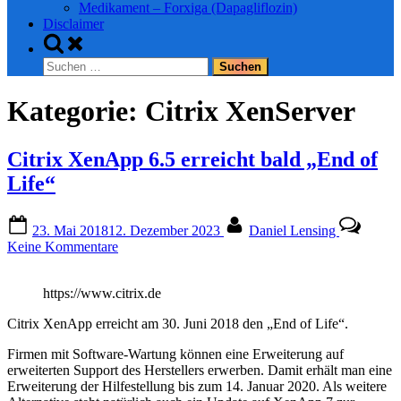
Medikament – Forxiga (Dapagliflozin)
Disclaimer
Toggle
search
Suchen
form
nach:
Kategorie:
Citrix XenServer
Citrix XenApp 6.5 erreicht bald „End of
Life“
Posted
By
23. Mai 2018
12. Dezember 2023
Daniel Lensing
on
zu
Keine Kommentare
Citrix
XenApp
https://www.citrix.de
6.5
erreicht
Citrix XenApp erreicht am 30. Juni 2018 den „End of Life“.
bald
„End
Firmen mit Software-Wartung können eine Erweiterung auf
of
erweiterten Support des Herstellers erwerben. Damit erhält man eine
Life“
Erweiterung der Hilfestellung bis zum 14. Januar 2020. Als weitere