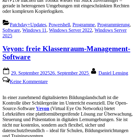
machen das Toolkit wieder ein Stück zuverlässiger –
ADTFile
gerade in heterogenen Umgebungen mit eingeschränkten Rechten
oder komplexen Kopierlogiken.
Patchday+Updates
,
Powershell
,
Programme
,
Programmierung
,
Software
,
Windows 11
,
Windows Server 2022
,
Windows Server
2025
Veyon: freie Klassenraum-Management-
Software
Posted
By
29. September 2025
26. September 2025
Daniel Lensing
on
zu
Keine Kommentare
Veyon:
freie
Klassenraum-
In einer zunehmend digitalisierten Bildungslandschaft ist die
Management-
Kontrolle über Schülergeräte im Unterricht essenziell. Die Open-
Software
Source-Software
Veyon
(Virtual Eye On Networks) bietet
Lehrkräften eine plattformübergreifende Lösung zur Überwachung,
Steuerung und Präsentation in digitalen Lernumgebungen. Sie ist
nicht nur kostenlos, sondern auch flexibel, sicher und
datenschutzfreundlich – ideal für Schulen, Bildungseinrichtungen
und Trainingszentren.