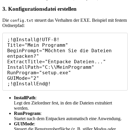
3. Konfigurationsdatei erstellen
Die
steuert das Verhalten der EXE. Beispiel mit festem
config.txt
Ordnerpfad:
;!@Install@!UTF-8!

Title="Mein Programm"

BeginPrompt="Möchten Sie die Dateien 
entpacken?"

ExtractTitle="Entpacke Dateien..."

InstallPath="C:\\MeinProgramm"

RunProgram="setup.exe"

GUIMode="2"

;!@InstallEnd@!
InstallPath
:
Legt den Zielordner fest, in den die Dateien extrahiert
werden.
RunProgram
:
Startet nach dem Entpacken automatisch eine Anwendung.
GUIMode
:
Steuert die Benutzeroberfläche (z. B. stiller Modus oder