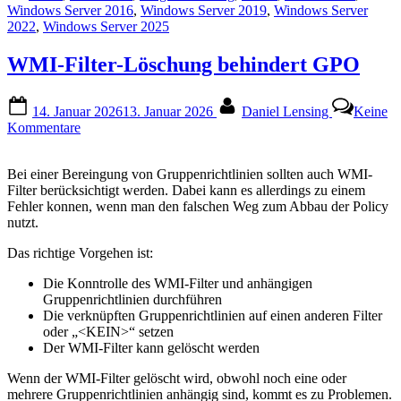
Windows Server 2016
,
Windows Server 2019
,
Windows Server
2022
,
Windows Server 2025
WMI-Filter-Löschung behindert GPO
Posted
By
14. Januar 2026
13. Januar 2026
Daniel Lensing
Keine
on
zu
Kommentare
WMI-
Filter-
Bei einer Bereingung von Gruppenrichtlinien sollten auch WMI-
Löschung
Filter berücksichtigt werden. Dabei kann es allerdings zu einem
behindert
Fehler konnen, wenn man den falschen Weg zum Abbau der Policy
GPO
nutzt.
Das richtige Vorgehen ist:
Die Konntrolle des WMI-Filter und anhängigen
Gruppenrichtlinien durchführen
Die verknüpften Gruppenrichtlinien auf einen anderen Filter
oder „<KEIN>“ setzen
Der WMI-Filter kann gelöscht werden
Wenn der WMI-Filter gelöscht wird, obwohl noch eine oder
mehrere Gruppenrichtlinien anhängig sind, kommt es zu Problemen.