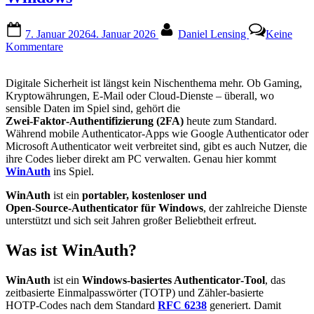
Posted
By
7. Januar 2026
4. Januar 2026
Daniel Lensing
Keine
on
zu
Kommentare
WinAuth
–
Digitale Sicherheit ist längst kein Nischenthema mehr. Ob Gaming,
vielseitige
Kryptowährungen, E‑Mail oder Cloud‑Dienste – überall, wo
Authenticator
sensible Daten im Spiel sind, gehört die
für
Zwei‑Faktor‑Authentifizierung (2FA)
heute zum Standard.
Windows
Während mobile Authenticator‑Apps wie Google Authenticator oder
Microsoft Authenticator weit verbreitet sind, gibt es auch Nutzer, die
ihre Codes lieber direkt am PC verwalten. Genau hier kommt
WinAuth
ins Spiel.
WinAuth
ist ein
portabler, kostenloser und
Open‑Source‑Authenticator für Windows
, der zahlreiche Dienste
unterstützt und sich seit Jahren großer Beliebtheit erfreut.
Was ist WinAuth?
WinAuth
ist ein
Windows‑basiertes Authenticator‑Tool
, das
zeitbasierte Einmalpasswörter (TOTP) und Zähler-basierte
HOTP‑Codes nach dem Standard
RFC 6238
generiert. Damit