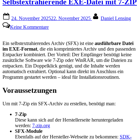
Selbstextrahierende EXE-Datei mit 7-ZIP
Posted
By
24. November 2025
22. November 2025
Daniel Lensing
on
zu
Keine Kommentare
Selbstextrahierende
EXE-
Datei
Ein selbstextrahierendes Archiv (SFX) ist eine
ausführbare Datei
mit
im EXE-Format
, die ein komprimiertes Archiv und den passenden
7-
Entpacker kombiniert. Der Vorteil: Der Empfänger benötigt keine
ZIP
zusätzliche Software wie 7-Zip oder WinRAR, um die Dateien zu
entpacken. Ein Doppelklick genügt, und die Inhalte werden
automatisch extrahiert. Optional kann direkt im Anschluss ein
Programm gestartet werden – ideal für Installationsroutinen.
Voraussetzungen
Um mit 7-Zip ein SFX-Archiv zu erstellen, benötigt man:
7-Zip
Diese kann sich auf der Herstellerseite heruntergeladen
werden:
7-zip.org
SFX-Module
Ebenfalls auf der Hersteller-Webseite zu bekommen:
SDK-