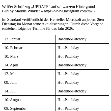
Termine
des
Weißer Schriftzug „UPDATE“ auf schwarzem Hintergrund
Microsoft
Bild by Markus Winkler – https://www.instagram.com/m23
Patchdays
Im Standard veröffentlicht der Hersteller Microsoft an jedem 2ten
2026
Dienstag im Monat seine Aktualisierungen. Durch diese Vorgabe
entstehen folgende Termine für das Jahr 2026:
13. Januar
Baseline-Patchday
10. Februar
Hot-Patchday
10. März
Hot-Patchday
14. April
Baseline-Patchday
12. Mai
Hot-Patchday
09. Juni
Hot-Patchday
14. Juli
Baseline-Patchday
10. August
Hot-Patchday
08. September
Hot-Patchday