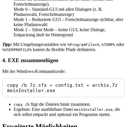
Fortschrittsanzeige).
Mode 0 – Standard-GUI mit allen Dialogen (z. B.
Pfadauswahl, Fortschrittsanzeige)
Mode 1 – Reduzierte GUI – Fortschrittsanzeige sichtbar, aber
keine Pfadauswahl
Mode 2 – Silent Mode – keine GUI, keine Dialoge,
Entpackung läuft im Hintergrund
Tipp:
Mit Umgebungsvariablen wie
,
oder
%ProgramFiles%
%TEMP%
kannst du flexible Pfade definieren.
%USERPROFILE%
4. EXE zusammenfügen
Mit der Windows-Kommandozeile:
copy /b 7z.sfx + config.txt + archiv.7z 
meinInstaller.exe
fügt die Dateien binär zusammen.
copy /b
Ergebnis: Eine ausführbare Datei
, die
meinInstaller.exe
sich selbst entpackt und optional ein Programm startet.
Erweiterte Möglichkeiten