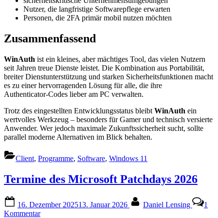
sicherheitskritische Unternehmensumgebungen
Nutzer, die langfristige Softwarepflege erwarten
Personen, die 2FA primär mobil nutzen möchten
Zusammenfassend
WinAuth
ist ein kleines, aber mächtiges Tool, das vielen Nutzern
seit Jahren treue Dienste leistet. Die Kombination aus Portabilität,
breiter Dienstunterstützung und starken Sicherheitsfunktionen macht
es zu einer hervorragenden Lösung für alle, die ihre
Authenticator‑Codes lieber am PC verwalten.
Trotz des eingestellten Entwicklungsstatus bleibt
WinAuth
ein
wertvolles Werkzeug – besonders für Gamer und technisch versierte
Anwender. Wer jedoch maximale Zukunftssicherheit sucht, sollte
parallel moderne Alternativen im Blick behalten.
Client
,
Programme
,
Software
,
Windows 11
Termine des Microsoft Patchdays 2026
Posted
By
16. Dezember 2025
13. Januar 2026
Daniel Lensing
1
on
zu
Kommentar