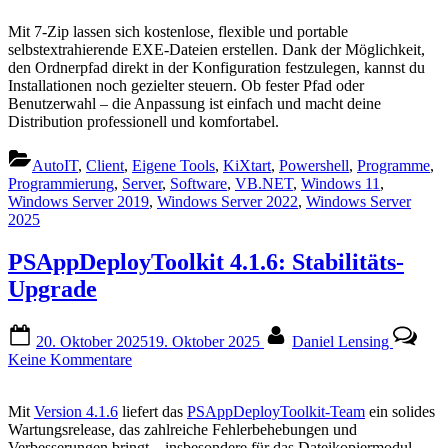
Mit 7-Zip lassen sich kostenlose, flexible und portable
selbstextrahierende EXE-Dateien erstellen. Dank der Möglichkeit,
den Ordnerpfad direkt in der Konfiguration festzulegen, kannst du
Installationen noch gezielter steuern. Ob fester Pfad oder
Benutzerwahl – die Anpassung ist einfach und macht deine
Distribution professionell und komfortabel.
AutoIT
,
Client
,
Eigene Tools
,
KiXtart
,
Powershell
,
Programme
,
Programmierung
,
Server
,
Software
,
VB.NET
,
Windows 11
,
Windows Server 2019
,
Windows Server 2022
,
Windows Server
2025
PSAppDeployToolkit 4.1.6: Stabilitäts-
Upgrade
Posted
By
20. Oktober 2025
19. Oktober 2025
Daniel Lensing
on
zu
Keine Kommentare
PSAppDeployToolkit
4.1.6:
Mit
Version 4.1.6
liefert das
PSAppDeployToolkit-Team
ein solides
Stabilitäts-
Wartungsrelease, das zahlreiche Fehlerbehebungen und
Upgrade
Verbesserungen bringt – insbesondere für das Dateikopiermodul