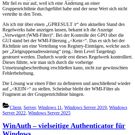
Mir fiel es nur auf, weil ich eine Änderung an einer
Gruppenrichtlinie durchgeführt habe und der neue Wert sich nicht
verteilte in den Tests.
Als ich mir über einen „GPRESULT /r“ den aktuellen Stand des
Regelwerks habe anzeigen lassen, bekamt ich die Anzeige
„Verweigert (WMI-Filter)“. Bei der Kontrolle der GPO über die
GUI stand bei der WMI-Filterung „<Kein>“. Das es sich bei der
Richtlinie um eine Verteilung von Registry-Einträgen, welche auch
per „Zielgruppenadressierung“ (eng.: Item Level Targeting)
gesteuert werden. Dadurch wurde erst dieses Regelwerk kontrolliert.
Dieses führte, wie man sich durch die vorherige
Umsetzungbeschreibung erschließen kann, nicht zur gewünschten
Fehlerbehebung.
Die Lösung war einen Filter zu definieren und anschließend wieder
auf „<KEIN>“ zu stellen. Scheinbar bleibt der WMI-Filter als
Fragment an der Gruppenrichtlinie hängen.
Client
,
Server
,
Windows 11
,
Windows Server 2019
,
Windows
Server 2022
,
Windows Server 2025
WinAuth – vielseitige Authenticator für
Windows