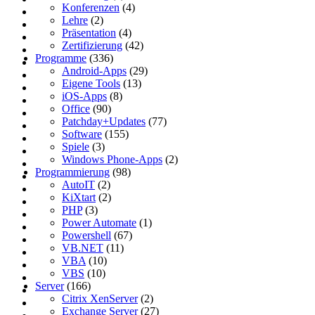
Konferenzen
(4)
Lehre
(2)
Präsentation
(4)
Zertifizierung
(42)
Programme
(336)
Android-Apps
(29)
Eigene Tools
(13)
iOS-Apps
(8)
Office
(90)
Patchday+Updates
(77)
Software
(155)
Spiele
(3)
Windows Phone-Apps
(2)
Programmierung
(98)
AutoIT
(2)
KiXtart
(2)
PHP
(3)
Power Automate
(1)
Powershell
(67)
VB.NET
(11)
VBA
(10)
VBS
(10)
Server
(166)
Citrix XenServer
(2)
Exchange Server
(27)