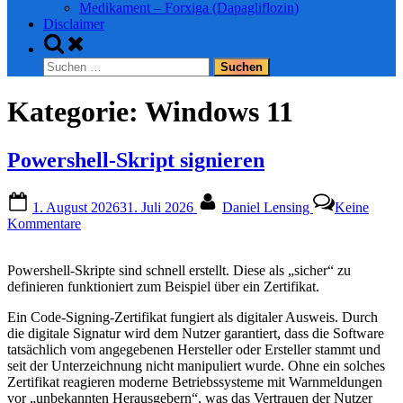
Medikament – Forxiga (Dapagliflozin)
Disclaimer
Toggle
search
Suchen
form
nach:
Kategorie:
Windows 11
Powershell-Skript signieren
Posted
By
1. August 2026
31. Juli 2026
Daniel Lensing
Keine
on
zu
Kommentare
Powershell-
Skript
Powershell-Skripte sind schnell erstellt. Diese als „sicher“ zu
signieren
definieren funktioniert zum Beispiel über ein Zertifikat.
Ein Code-Signing-Zertifikat fungiert als digitaler Ausweis. Durch
die digitale Signatur wird dem Nutzer garantiert, dass die Software
tatsächlich vom angegebenen Hersteller oder Ersteller stammt und
seit der Unterzeichnung nicht manipuliert wurde. Ohne ein solches
Zertifikat reagieren moderne Betriebssysteme mit Warnmeldungen
vor „unbekannten Herausgebern“, was das Vertrauen der Nutzer