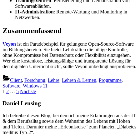
Trainingszentren
: Fernsteuerung und Demonstration von
Softwareabläufen.
IT-Administration
: Remote-Wartung und Monitoring in
Netzwerken.
Zusammenfassend
Veyon
ist ein Paradebeispiel für gelungene Open-Source-Software
im Bildungsbereich. Sie bietet Lehrkräften die nötige Kontrolle,
ohne Kompromisse bei Datenschutz oder Flexibilität einzugehen.
Wer eine kostenlose, leistungsfähige und transparente Lösung für
den digitalen Unterricht sucht, sollte Veyon unbedingt ausprobieren.
Client
,
Forschung
,
Lehre
,
Lehren & Lernen
,
Programme
,
Software
,
Windows 11
Seitennummerierung
1
2
…
5
Nächste
der
Daniel Lensing
Beiträge
Ich betreibe diesen Blog, bei dem ich meine Erfahrungen aus der IT
& dem Berufsalltag sowie dem Wahnsinn des Lebens mit Höhen
und Tiefen. Darunter meine „Erlebnisreise“ zum Planeten „Diabetes
mellitus Typ-2“.