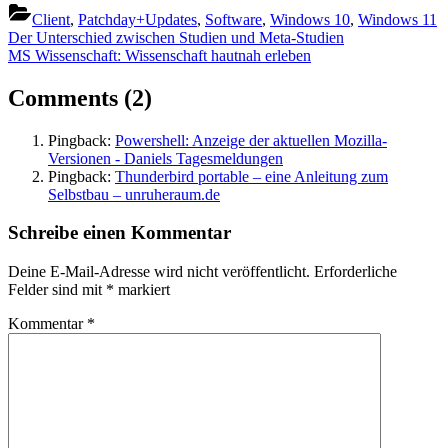
Client
,
Patchday+Updates
,
Software
,
Windows 10
,
Windows 11
Beitragsnavigation
Previous
Der Unterschied zwischen Studien und Meta-Studien
Post:
Next
MS Wissenschaft: Wissenschaft hautnah erleben
Post:
on
Comments
(2)
“Vergleich:
Pingback:
Powershell: Anzeige der aktuellen Mozilla-
Firefox
Versionen - Daniels Tagesmeldungen
vs.
Pingback:
Thunderbird portable – eine Anleitung zum
Selbstbau – unruheraum.de
Firefox
ESR”
Schreibe einen Kommentar
Deine E-Mail-Adresse wird nicht veröffentlicht.
Erforderliche
Felder sind mit
*
markiert
Kommentar
*