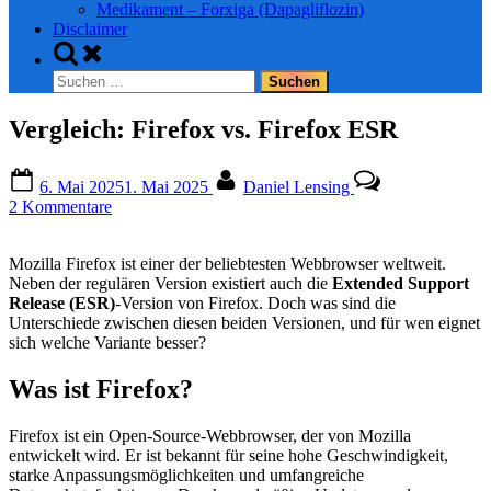
Medikament – Forxiga (Dapagliflozin)
Disclaimer
Toggle
search
Suchen
form
nach:
Vergleich: Firefox vs. Firefox ESR
Posted
By
6. Mai 2025
1. Mai 2025
Daniel Lensing
on
zu
2 Kommentare
Vergleich:
Firefox
Mozilla Firefox ist einer der beliebtesten Webbrowser weltweit.
vs.
Neben der regulären Version existiert auch die
Extended Support
Firefox
Release (ESR)
-Version von Firefox. Doch was sind die
ESR
Unterschiede zwischen diesen beiden Versionen, und für wen eignet
sich welche Variante besser?
Was ist Firefox?
Firefox ist ein Open-Source-Webbrowser, der von Mozilla
entwickelt wird. Er ist bekannt für seine hohe Geschwindigkeit,
starke Anpassungsmöglichkeiten und umfangreiche