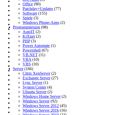
Office
(90)
Patchday+Updates
(77)
Software
(155)
Spiele
(3)
Windows Phone-Apps
(2)
Programmierung
(98)
AutoIT
(2)
KiXtart
(2)
PHP
(3)
Power Automate
(1)
Powershell
(67)
VB.NET
(11)
VBA
(10)
VBS
(10)
Server
(166)
Citrix XenServer
(2)
Exchange Server
(27)
Lync Server
(1)
System Center
(4)
Ubuntu Server
(2)
Windows Home Server
(2)
Windows Server
(92)
Windows Server 2012
(45)
Windows Server 2016
(16)
Windows Server 2019
(23)