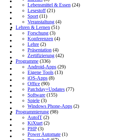
Lebensmittel & Essen
(24)
Lesestoff
(21)
Sport
(11)
Veranstaltung
(4)
Lehren & Lernen
(51)
Forschung
(3)
Konferenzen
(4)
Lehre
(2)
Präsentation
(4)
Zertifizierung
(42)
Programme
(336)
Android-Apps
(29)
Eigene Tools
(13)
iOS-Apps
(8)
Office
(90)
Patchday+Updates
(77)
Software
(155)
Spiele
(3)
Windows Phone-Apps
(2)
Programmierung
(98)
AutoIT
(2)
KiXtart
(2)
PHP
(3)
Power Automate
(1)
Powershell
(67)