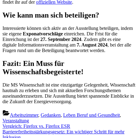
findet ihr auf der
offiziellen Website
.
Wie kann man sich beteiligen?
Interessierte können sich aktiv an der Ausstellung beteiligen, indem
sie eigene
Exponatvorschläge
einreichen. Die Frist für die
Einreichung ist der
27. September 2024
. Zudem gibt es eine
digitale Informationsveranstaltung am
7. August 2024
, bei der alle
Fragen rund um die Beteiligung beantwortet werden.
Fazit: Ein Muss für
Wissenschaftsbegeisterte!
Die MS Wissenschaft ist eine einzigartige Gelegenheit, Wissenschaft
hautnah zu erleben und sich mit aktuellen Forschungsthemen
auseinanderzusetzen. Die Ausstellung bietet spannende Einblicke in
die Zukunft der Energieversorgung.
Arbeitszimmer
,
Gedanken
,
Leben Beruf und Gesundheit
,
Veranstaltung
Beitragsnavigation
Previous
Vergleich: Firefox vs. Firefox ESR
Post:
Next
Barrierefreiheitsstärkungsgesetz: Ein wichtiger Schritt für mehr
Post:
Inklusion