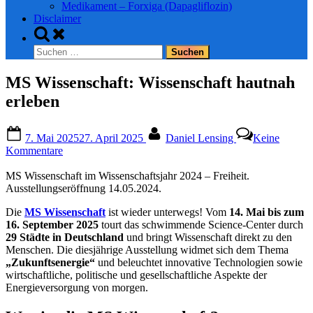
Medikament – Forxiga (Dapagliflozin)
Disclaimer
Toggle
search
Suchen
form
nach:
MS Wissenschaft: Wissenschaft hautnah
erleben
Posted
By
7. Mai 2025
27. April 2025
Daniel Lensing
Keine
on
zu
Kommentare
MS
Wissenschaft:
MS Wissenschaft im Wissenschaftsjahr 2024 – Freiheit.
Wissenschaft
Ausstellungseröffnung 14.05.2024.
hautnah
Die
MS Wissenschaft
ist wieder unterwegs! Vom
14. Mai bis zum
erleben
16. September 2025
tourt das schwimmende Science-Center durch
29 Städte in Deutschland
und bringt Wissenschaft direkt zu den
Menschen. Die diesjährige Ausstellung widmet sich dem Thema
„Zukunftsenergie“
und beleuchtet innovative Technologien sowie
wirtschaftliche, politische und gesellschaftliche Aspekte der
Energieversorgung von morgen.