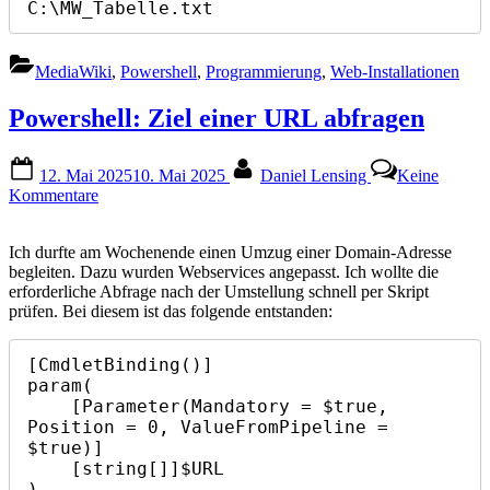
C:\MW_Tabelle.txt
MediaWiki
,
Powershell
,
Programmierung
,
Web-Installationen
Powershell: Ziel einer URL abfragen
Posted
By
12. Mai 2025
10. Mai 2025
Daniel Lensing
Keine
on
zu
Kommentare
Powershell:
Ziel
Ich durfte am Wochenende einen Umzug einer Domain-Adresse
einer
begleiten. Dazu wurden Webservices angepasst. Ich wollte die
URL
erforderliche Abfrage nach der Umstellung schnell per Skript
abfragen
prüfen. Bei diesem ist das folgende entstanden:
[CmdletBinding()]

param(

    [Parameter(Mandatory = $true, 
Position = 0, ValueFromPipeline = 
$true)]

    [string[]]$URL

)
