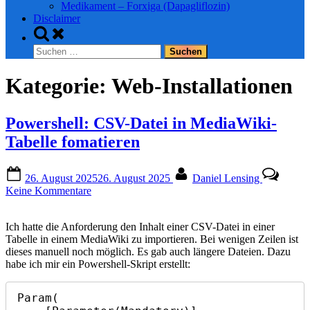
Medikament – Forxiga (Dapagliflozin)
Disclaimer
Toggle
search
Suchen
form
nach:
Kategorie:
Web-Installationen
Powershell: CSV-Datei in MediaWiki-
Tabelle fomatieren
Posted
By
26. August 2025
26. August 2025
Daniel Lensing
on
zu
Keine Kommentare
Powershell:
CSV-
Ich hatte die Anforderung den Inhalt einer CSV-Datei in einer
Datei
Tabelle in einem MediaWiki zu importieren. Bei wenigen Zeilen ist
in
dieses manuell noch möglich. Es gab auch längere Dateien. Dazu
MediaWiki-
habe ich mir ein Powershell-Skript erstellt:
Tabelle
fomatieren
Param(
