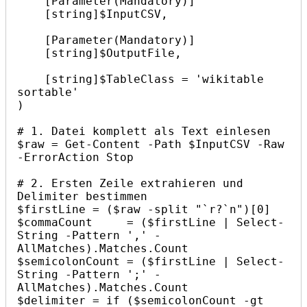
    [Parameter(Mandatory)]

    [string]$InputCSV,

    [Parameter(Mandatory)]

    [string]$OutputFile,

    [string]$TableClass = 'wikitable 
sortable'

)

# 1. Datei komplett als Text einlesen

$raw = Get-Content -Path $InputCSV -Raw 
-ErrorAction Stop

# 2. Ersten Zeile extrahieren und 
Delimiter bestimmen

$firstLine = ($raw -split "`r?`n")[0]

$commaCount     = ($firstLine | Select-
String -Pattern ',' -
AllMatches).Matches.Count

$semicolonCount = ($firstLine | Select-
String -Pattern ';' -
AllMatches).Matches.Count

$delimiter = if ($semicolonCount -gt 