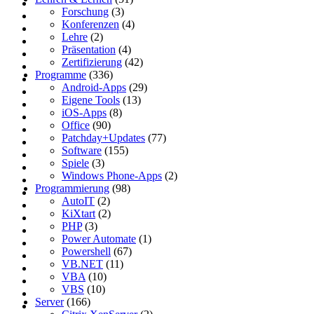
Forschung
(3)
Konferenzen
(4)
Lehre
(2)
Präsentation
(4)
Zertifizierung
(42)
Programme
(336)
Android-Apps
(29)
Eigene Tools
(13)
iOS-Apps
(8)
Office
(90)
Patchday+Updates
(77)
Software
(155)
Spiele
(3)
Windows Phone-Apps
(2)
Programmierung
(98)
AutoIT
(2)
KiXtart
(2)
PHP
(3)
Power Automate
(1)
Powershell
(67)
VB.NET
(11)
VBA
(10)
VBS
(10)
Server
(166)