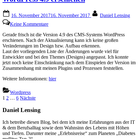
Posted
By
16. November 2017
16. November 2017
Daniel Lensing
on
zu
Keine Kommentare
WordPress
4.9
Gerade frisch ist die Version 4.9 des CMS-Systems WordPress
erschienen
erschienen. Nach der Aktualisierung kann ich keine großen
Veränderungen im Design bzw. Aufbau erkennen.
Laut der vorliegenden Liste der Änderungen wurde viel für
Entwickler und bei den Themes (Designs) angepasst. Ich konnte
jetzt noch keine Einschränkung nach dem Einspielen der Version im
Zusammenhang mit meinen Plugins und Prozessen feststellen.
Weitere Informationen:
hier
Wordpress
Seitennummerierung
1
2
…
6
Nächste
der
Daniel Lensing
Beiträge
Ich betreibe diesen Blog, bei dem ich meine Erfahrungen aus der IT
& dem Berufsalltag sowie dem Wahnsinn des Lebens mit Höhen
und Tiefen. Darunter meine „Erlebnisreise“ zum Planeten „Diabetes
mellitus Typ-2“.