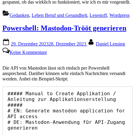
gespannt, ob das wirklich so funktioniert, wie ich es mir vorgestellt.
Gedanken
,
Leben Beruf und Gesundheit
,
Lesestoff
,
Wordpress
Powershell: Mastodon-Trööt generieren
Posted
By
29. Dezember 2023
28. Dezember 2023
Daniel Lensing
on
zu
Keine Kommentare
Powershell:
Mastodon-
Trööt
Die API von Mastodon lässt sich einfach per Powershell
generieren
ansprechend. Darüber können sehr einfach Nachrichten versandt
werden. Anbei ein Beispiel-Skript:
##### Manual to Create Applikation / 
Anleitung zur Applikationserstellung 
#####

# EN: Generate mastodon application for 
API access

# DE: Mastodon-Anwendung für API-Zugang 
generieren
