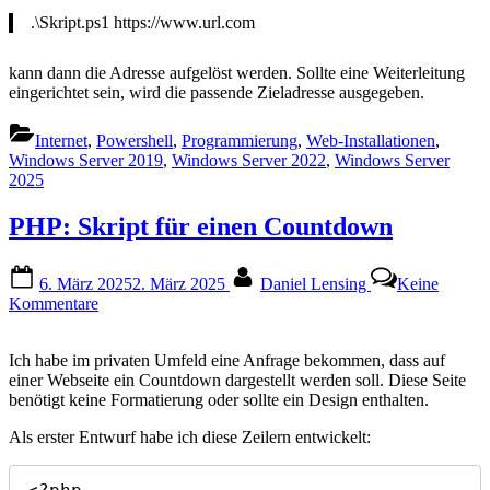
.\Skript.ps1 https://www.url.com
kann dann die Adresse aufgelöst werden. Sollte eine Weiterleitung
eingerichtet sein, wird die passende Zieladresse ausgegeben.
Internet
,
Powershell
,
Programmierung
,
Web-Installationen
,
Windows Server 2019
,
Windows Server 2022
,
Windows Server
2025
PHP: Skript für einen Countdown
Posted
By
6. März 2025
2. März 2025
Daniel Lensing
Keine
on
zu
Kommentare
PHP:
Skript
Ich habe im privaten Umfeld eine Anfrage bekommen, dass auf
für
einer Webseite ein Countdown dargestellt werden soll. Diese Seite
einen
benötigt keine Formatierung oder sollte ein Design enthalten.
Countdown
Als erster Entwurf habe ich diese Zeilern entwickelt: