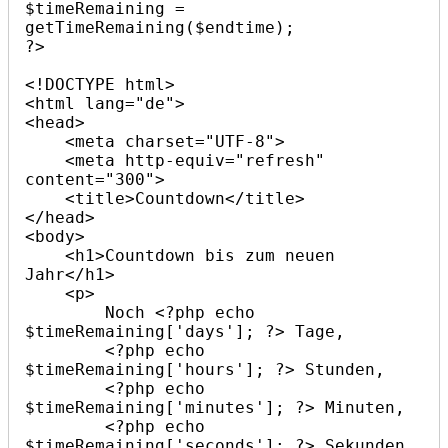
$timeRemaining = 
getTimeRemaining($endtime);

?>

<!DOCTYPE html>

<html lang="de">

<head>

    <meta charset="UTF-8">

    <meta http-equiv="refresh" 
content="300">

    <title>Countdown</title>

</head>

<body>

    <h1>Countdown bis zum neuen 
Jahr</h1>

    <p>

        Noch <?php echo 
$timeRemaining['days']; ?> Tage,

        <?php echo 
$timeRemaining['hours']; ?> Stunden,

        <?php echo 
$timeRemaining['minutes']; ?> Minuten,

        <?php echo 
$timeRemaining['seconds']; ?> Sekunden.
