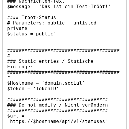
### Nachrichten-Text

$message = 'Das ist ein Test-Trööt!'

#### Troot-Status

# Parameters: public - unlisted - 
private

$status ="public"

#######################################
#

### Static entries / Statische 
Einträge:

#######################################
#

$Hostname = 'domain.social'

$token = 'TokenID'

###################################

### Do not modify / Nicht verändern

###################################

$url = 
"https://$hostname/api/v1/statuses"
