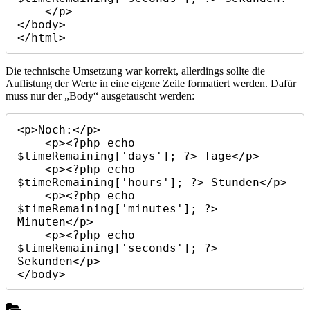
    </p>

</body>

</html>
Die technische Umsetzung war korrekt, allerdings sollte die
Auflistung der Werte in eine eigene Zeile formatiert werden. Dafür
muss nur der „Body“ ausgetauscht werden:
<p>Noch:</p>

    <p><?php echo 
$timeRemaining['days']; ?> Tage</p>

    <p><?php echo 
$timeRemaining['hours']; ?> Stunden</p>

    <p><?php echo 
$timeRemaining['minutes']; ?> 
Minuten</p>

    <p><?php echo 
$timeRemaining['seconds']; ?> 
Sekunden</p>

</body>