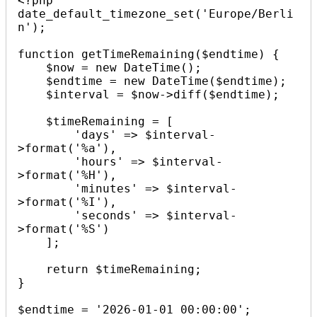
<?php

date_default_timezone_set('Europe/Berli
n');

function getTimeRemaining($endtime) {

    $now = new DateTime();

    $endtime = new DateTime($endtime);

    $interval = $now->diff($endtime);

    $timeRemaining = [

        'days' => $interval-
>format('%a'),

        'hours' => $interval-
>format('%H'),

        'minutes' => $interval-
>format('%I'),

        'seconds' => $interval-
>format('%S')

    ];

    return $timeRemaining;

}

$endtime = '2026-01-01 00:00:00';
