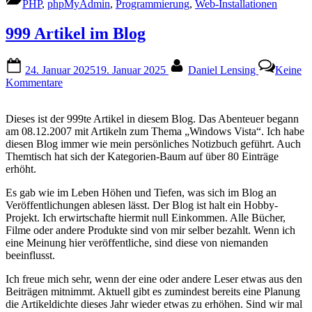
PHP
,
phpMyAdmin
,
Programmierung
,
Web-Installationen
999 Artikel im Blog
Posted
By
24. Januar 2025
19. Januar 2025
Daniel Lensing
Keine
on
zu
Kommentare
999
Artikel
Dieses ist der 999te Artikel in diesem Blog. Das Abenteuer begann
im
am 08.12.2007 mit Artikeln zum Thema „Windows Vista“. Ich habe
Blog
diesen Blog immer wie mein persönliches Notizbuch geführt. Auch
Themtisch hat sich der Kategorien-Baum auf über 80 Einträge
erhöht.
Es gab wie im Leben Höhen und Tiefen, was sich im Blog an
Veröffentlichungen ablesen lässt. Der Blog ist halt ein Hobby-
Projekt. Ich erwirtschafte hiermit null Einkommen. Alle Bücher,
Filme oder andere Produkte sind von mir selber bezahlt. Wenn ich
eine Meinung hier veröffentliche, sind diese von niemanden
beeinflusst.
Ich freue mich sehr, wenn der eine oder andere Leser etwas aus den
Beiträgen mitnimmt. Aktuell gibt es zumindest bereits eine Planung
die Artikeldichte dieses Jahr wieder etwas zu erhöhen. Sind wir mal