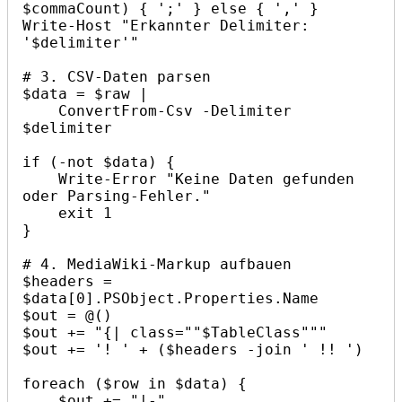
$commaCount) { ';' } else { ',' }

Write-Host "Erkannter Delimiter: 
'$delimiter'"

# 3. CSV-Daten parsen

$data = $raw |

    ConvertFrom-Csv -Delimiter 
$delimiter

if (-not $data) {

    Write-Error "Keine Daten gefunden 
oder Parsing-Fehler."

    exit 1

}

# 4. MediaWiki-Markup aufbauen

$headers = 
$data[0].PSObject.Properties.Name

$out = @()

$out += "{| class=""$TableClass"""

$out += '! ' + ($headers -join ' !! ')

foreach ($row in $data) {

    $out += "|-"
