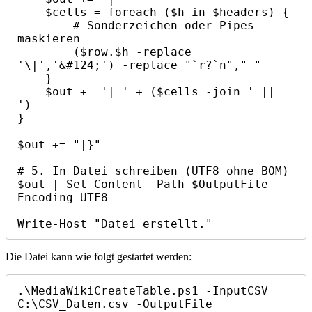
    $cells = foreach ($h in $headers) { 

        # Sonderzeichen oder Pipes 
maskieren 

        ($row.$h -replace 
'\|','&#124;') -replace "`r?`n"," "

    }

    $out += '| ' + ($cells -join ' || 
')

}

$out += "|}"

# 5. In Datei schreiben (UTF8 ohne BOM)

$out | Set-Content -Path $OutputFile -
Encoding UTF8

Die Datei kann wie folgt gestartet werden:
.\MediaWikiCreateTable.ps1 -InputCSV 
C:\CSV_Daten.csv -OutputFile 