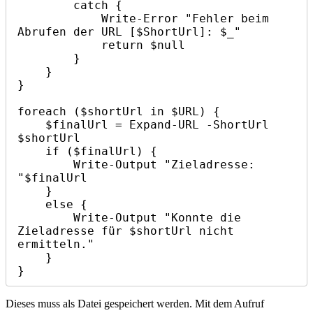
        catch {

            Write-Error "Fehler beim 
Abrufen der URL [$ShortUrl]: $_"

            return $null

        }

    }

}

foreach ($shortUrl in $URL) {

    $finalUrl = Expand-URL -ShortUrl 
$shortUrl

    if ($finalUrl) {

        Write-Output "Zieladresse: 
"$finalUrl

    }

    else {

        Write-Output "Konnte die 
Zieladresse für $shortUrl nicht 
ermitteln."

    }

}
Dieses muss als Datei gespeichert werden. Mit dem Aufruf