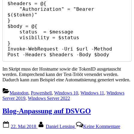
$headers = @{

    "Authorization" = "Bearer 
$($token)"

}

$body = @{

    status  = $message

    visibility = $status

}

Invoke-WebRequest -Uri $url -Method 
Post -Headers $headers -Body $body
Im Skript muss der Hostname sowie die TokenID ausgetauscht
werden. Entsprechend kann der Test-Trööt versendet werden.
Dadurch kann zum Beispiel eine Automatisierung generiert werden.
Mastodon
,
Powershell
,
Windows 10
,
Windows 11
,
Windows
Server 2019
,
Windows Server 2022
Blog-Anpassung auf DSVGO
Posted
By
zu
22. Mai 2018
Daniel Lensing
Keine Kommentare
on
Blog-
Anpas