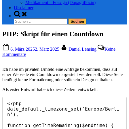
Medikament – Forxiga (Dapagliflozin)
Disclaimer
Toggle
search
Suchen
form
nach:
PHP: Skript für einen Countdown
Posted
By
6. März 2025
2. März 2025
Daniel Lensing
Keine
on
zu
Kommentare
PHP:
Skript
Ich habe im privaten Umfeld eine Anfrage bekommen, dass auf
für
einer Webseite ein Countdown dargestellt werden soll. Diese Seite
einen
benötigt keine Formatierung oder sollte ein Design enthalten.
Countdown
Als erster Entwurf habe ich diese Zeilern entwickelt:
<?php

date_default_timezone_set('Europe/Berli
n');

function getTimeRemaining($endtime) {
