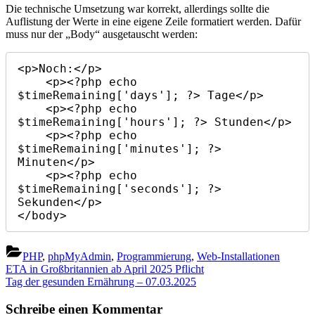
Die technische Umsetzung war korrekt, allerdings sollte die
Auflistung der Werte in eine eigene Zeile formatiert werden. Dafür
muss nur der „Body“ ausgetauscht werden:
<p>Noch:</p>

    <p><?php echo 
$timeRemaining['days']; ?> Tage</p>

    <p><?php echo 
$timeRemaining['hours']; ?> Stunden</p>

    <p><?php echo 
$timeRemaining['minutes']; ?> 
Minuten</p>

    <p><?php echo 
$timeRemaining['seconds']; ?> 
Sekunden</p>

</body>
PHP
,
phpMyAdmin
,
Programmierung
,
Web-Installationen
Beitragsnavigation
Previous
ETA in Großbritannien ab April 2025 Pflicht
Post:
Next
Tag der gesunden Ernährung – 07.03.2025
Post:
Schreibe einen Kommentar