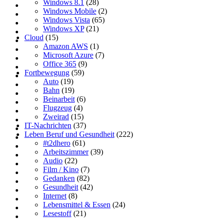
Windows 8.1
(28)
Windows Mobile
(2)
Windows Vista
(65)
Windows XP
(21)
Cloud
(15)
Amazon AWS
(1)
Microsoft Azure
(7)
Office 365
(9)
Fortbewegung
(59)
Auto
(19)
Bahn
(19)
Beinarbeit
(6)
Flugzeug
(4)
Zweirad
(15)
IT-Nachrichten
(37)
Leben Beruf und Gesundheit
(222)
#t2dhero
(61)
Arbeitszimmer
(39)
Audio
(22)
Film / Kino
(7)
Gedanken
(82)
Gesundheit
(42)
Internet
(8)
Lebensmittel & Essen
(24)
Lesestoff
(21)