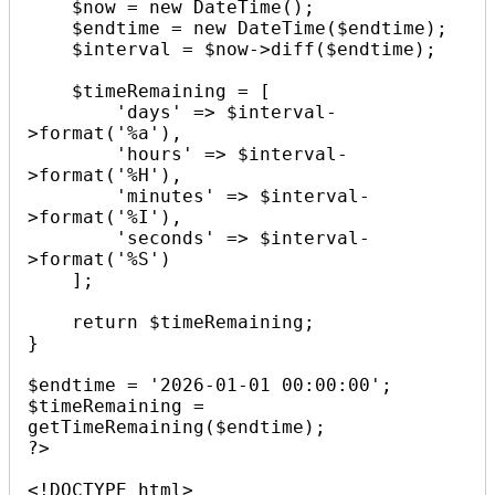
    $now = new DateTime();

    $endtime = new DateTime($endtime);

    $interval = $now->diff($endtime);

    $timeRemaining = [

        'days' => $interval-
>format('%a'),

        'hours' => $interval-
>format('%H'),

        'minutes' => $interval-
>format('%I'),

        'seconds' => $interval-
>format('%S')

    ];

    return $timeRemaining;

}

$endtime = '2026-01-01 00:00:00';

$timeRemaining = 
getTimeRemaining($endtime);

?>

<!DOCTYPE html>
