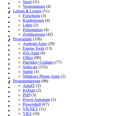
Sport
(11)
Veranstaltung
(4)
Lehren & Lernen
(51)
Forschung
(3)
Konferenzen
(4)
Lehre
(2)
Präsentation
(4)
Zertifizierung
(42)
Programme
(336)
Android-Apps
(29)
Eigene Tools
(13)
iOS-Apps
(8)
Office
(90)
Patchday+Updates
(77)
Software
(155)
Spiele
(3)
Windows Phone-Apps
(2)
Programmierung
(98)
AutoIT
(2)
KiXtart
(2)
PHP
(3)
Power Automate
(1)
Powershell
(67)
VB.NET
(11)
VBA
(10)