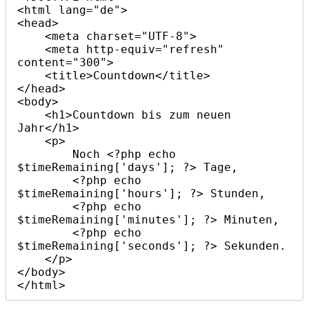
<html lang="de">

<head>

    <meta charset="UTF-8">

    <meta http-equiv="refresh" 
content="300">

    <title>Countdown</title>

</head>

<body>

    <h1>Countdown bis zum neuen 
Jahr</h1>

    <p>

        Noch <?php echo 
$timeRemaining['days']; ?> Tage,

        <?php echo 
$timeRemaining['hours']; ?> Stunden,

        <?php echo 
$timeRemaining['minutes']; ?> Minuten,

        <?php echo 
$timeRemaining['seconds']; ?> Sekunden.

    </p>

</body>

</html>