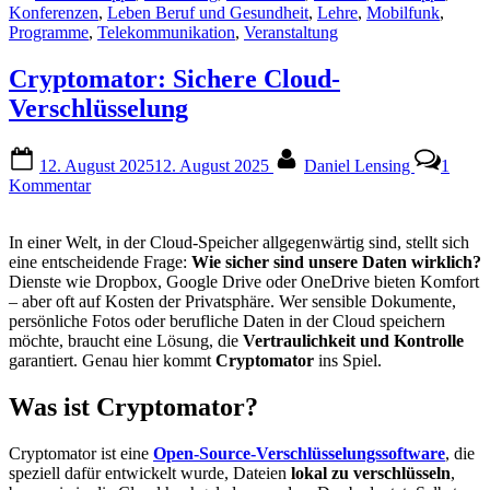
Konferenzen
,
Leben Beruf und Gesundheit
,
Lehre
,
Mobilfunk
,
Programme
,
Telekommunikation
,
Veranstaltung
Cryptomator: Sichere Cloud-
Verschlüsselung
Posted
By
12. August 2025
12. August 2025
Daniel Lensing
1
on
zu
Kommentar
Cryptomator:
Sichere
In einer Welt, in der Cloud-Speicher allgegenwärtig sind, stellt sich
Cloud-
eine entscheidende Frage:
Wie sicher sind unsere Daten wirklich?
Verschlüsselung
Dienste wie Dropbox, Google Drive oder OneDrive bieten Komfort
– aber oft auf Kosten der Privatsphäre. Wer sensible Dokumente,
persönliche Fotos oder berufliche Daten in der Cloud speichern
möchte, braucht eine Lösung, die
Vertraulichkeit und Kontrolle
garantiert. Genau hier kommt
Cryptomator
ins Spiel.
Was ist Cryptomator?
Cryptomator ist eine
Open-Source-Verschlüsselungssoftware
, die
speziell dafür entwickelt wurde, Dateien
lokal zu verschlüsseln
,