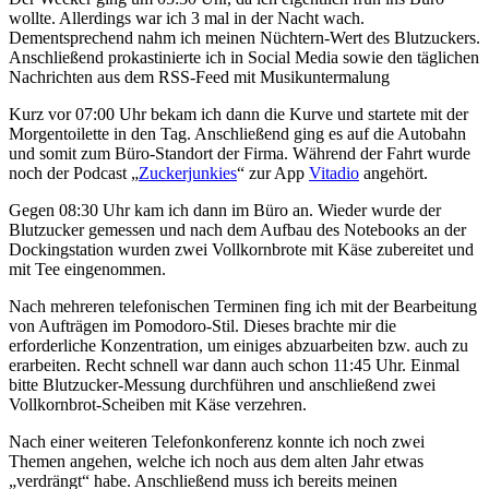
wollte. Allerdings war ich 3 mal in der Nacht wach.
Dementsprechend nahm ich meinen Nüchtern-Wert des Blutzuckers.
Anschließend prokastinierte ich in Social Media sowie den täglichen
Nachrichten aus dem RSS-Feed mit Musikuntermalung
Kurz vor 07:00 Uhr bekam ich dann die Kurve und startete mit der
Morgentoilette in den Tag. Anschließend ging es auf die Autobahn
und somit zum Büro-Standort der Firma. Während der Fahrt wurde
noch der Podcast „
Zuckerjunkies
“ zur App
Vitadio
angehört.
Gegen 08:30 Uhr kam ich dann im Büro an. Wieder wurde der
Blutzucker gemessen und nach dem Aufbau des Notebooks an der
Dockingstation wurden zwei Vollkornbrote mit Käse zubereitet und
mit Tee eingenommen.
Nach mehreren telefonischen Terminen fing ich mit der Bearbeitung
von Aufträgen im Pomodoro-Stil. Dieses brachte mir die
erforderliche Konzentration, um einiges abzuarbeiten bzw. auch zu
erarbeiten. Recht schnell war dann auch schon 11:45 Uhr. Einmal
bitte Blutzucker-Messung durchführen und anschließend zwei
Vollkornbrot-Scheiben mit Käse verzehren.
Nach einer weiteren Telefonkonferenz konnte ich noch zwei
Themen angehen, welche ich noch aus dem alten Jahr etwas
„verdrängt“ habe. Anschließend muss ich bereits meinen