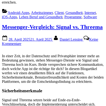
erreichen.
Android-Apps
,
Arbeitszimmer
,
Client
,
Gesundheit
,
Internet
,
iOS-Apps
,
Leben Beruf und Gesundheit
,
Programme
,
Software
Messenger-Vergleich: Signal vs. Threema
Posted
By
28. April 2025
21. April 2025
Daniel Lensing
Keine
on
zu
Kommentare
Messenger-
Vergleich:
In einer Zeit, in der Datenschutz und Privatsphäre immer mehr an
Signal
Bedeutung gewinnen, stehen Messenger-Dienste wie Signal und
vs.
Threema hoch im Kurs. Beide versprechen sichere Kommunikation,
Threema
doch welche App ist die richtige für dich? In diesem Blogartikel
werfen wir einen detaillierten Blick auf die Funktionen,
Sicherheitsmerkmale, Benutzerfreundlichkeit und Kosten der beiden
Plattformen, um dir die Entscheidungsfindung zu erleichtern.
Sicherheitsmerkmale
Signal und Threema setzen beide auf Ende-zu-Ende-
Verschlüsselung, doch die Implementierung unterscheidet sich.