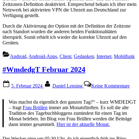
Zeitzonen-Definition deaktiviert. Entsprechend bekam ich über mein
Netzwerk bei aktivierten VPN die Uhrzeit aus Deutschland zur
Verfügung gestellt.
Durch die Aktivierung der Option mit der Definition der Zeitzone
nach Standort wurden die anderen beiden Funktionalitäten
überspielt. Somit erhielt ich wieder die korrekte Uhrzeit auf den
Geräten.
Android
,
Android-Apps
,
Client
,
Gedanken
,
Internet
,
Mobilfunk
#WmdedgT Februar 2024
Posted
By
zu
5. Februar 2024
Daniel Lensing
Keine Kommentare
on
#Wm
Febr
202
Was machst du eigentlich den ganzen Tag?“ – kurz WMDEDGT
– fragt
Frau Brüllen
immer am Monatsfünften. Es soll die alte
Tradition des Tagebuchbloggens zumindest für einen Tag im
Monat beleben. Im Blog von Frau Brüllen werden die Beiträge
dann immer gesammelt.
Hier ist der aktuelle Monat.
Der Wecker ging um 05:30 Uhr, da ich eigentlich früh ins Büro