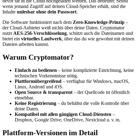
bevor sie in die Cloud hochgeladen werden. Das bedeutet: Selbst
wenn jemand Zugriff auf deinen Cloud-Speicher erhält, sind die
Inhalte
unlesbar ohne dein Passwort
.
Die Software funktioniert nach dem
Zero-Knowledge-Prinzip
–
der Cloud-Anbieter weiß nichts über deine Daten. Cryptomator
nutzt
AES-256-Verschlüsselung
, schützt auch die Dateinamen und
bietet ein
virtuelles Laufwerk
, über das du wie gewohnt mit deinen
Dateien arbeiten kannst.
Warum Cryptomator?
Einfach zu bedienen
– keine komplizierte Einrichtung, keine
technischen Vorkenntnisse nötig.
Plattformübergreifend
– verfügbar für Windows, macOS,
Linux, Android und iOS.
Open Source & transparent
– der Quellcode ist öffentlich
einsehbar.
Keine Registrierung
– du behältst die volle Kontrolle über
deine Daten.
Kompatibel mit allen gängigen Cloud-Diensten
–
Dropbox, Google Drive, OneDrive, Nextcloud u. v. m.
Plattform-Versionen im Detail