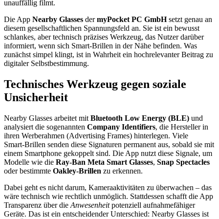
unauffällig filmt.
Die App
Nearby Glasses
der
myPocket PC GmbH
setzt genau an
diesem gesellschaftlichen Spannungsfeld an. Sie ist ein bewusst
schlankes, aber technisch präzises Werkzeug, das Nutzer darüber
informiert, wenn sich Smart‑Brillen in der Nähe befinden. Was
zunächst simpel klingt, ist in Wahrheit ein hochrelevanter Beitrag zu
digitaler Selbstbestimmung.
Technisches Werkzeug gegen soziale
Unsicherheit
Nearby Glasses arbeitet mit
Bluetooth Low Energy (BLE)
und
analysiert die sogenannten
Company Identifiers
, die Hersteller in
ihren Werberahmen (Advertising Frames) hinterlegen. Viele
Smart‑Brillen senden diese Signaturen permanent aus, sobald sie mit
einem Smartphone gekoppelt sind. Die App nutzt diese Signale, um
Modelle wie die
Ray‑Ban Meta Smart Glasses
,
Snap Spectacles
oder bestimmte
Oakley‑Brillen
zu erkennen.
Dabei geht es nicht darum, Kameraaktivitäten zu überwachen – das
wäre technisch wie rechtlich unmöglich. Stattdessen schafft die App
Transparenz über die
Anwesenheit
potenziell aufnahmefähiger
Geräte. Das ist ein entscheidender Unterschied: Nearby Glasses ist