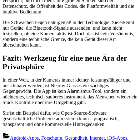
verspricht, und nicht mehr. Ihre größten Stärken sind der
Datenschutz, die Offenheit des Codes, die Plattformvielfalt und die
intuitive Bedienung.
Die Schwächen liegen naturgemäß in der Technologie: Sie erkennt
nur Geräte, die Bluetooth‑Signale aussenden, und kann nicht
feststellen, ob eine Kamera aktiv ist. Doch das ist kein Versäumnis,
sondern eine technische Grenze, die kein Gerät dieser Art
überschreiten kann.
Fazit: Werkzeug für eine neue Ära der
Privatsphäre
In einer Welt, in der Kameras immer kleiner, leistungsfähiger und
unsichtbarer werden, ist Nearby Glasses ein wichtiges
Gegengewicht. Die App ist kein Alarmismus‑Tool, sondern ein
nüchternes, technisch sauberes Instrument, das Menschen wieder ein
Stück Kontrolle über ihre Umgebung gibt.
Sie ist ein Beispiel dafür, wie Open‑Source‑Software
gesellschaftliche Probleme adressieren kann – pragmatisch,
transparent und ohne kommerzielle Hintergedanken.
Android-Apps
,
Forschung
,
Gesundheit
,
Internet
,
iOS-Apps
,