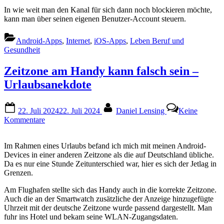
In wie weit man den Kanal für sich dann noch blockieren möchte,
kann man über seinen eigenen Benutzer-Account steuern.
Android-Apps
,
Internet
,
iOS-Apps
,
Leben Beruf und
Gesundheit
Zeitzone am Handy kann falsch sein –
Urlaubsanekdote
Posted
By
22. Juli 2024
22. Juli 2024
Daniel Lensing
Keine
on
zu
Kommentare
Zeitzone
am
Im Rahmen eines Urlaubs befand ich mich mit meinen Android-
Handy
Devices in einer anderen Zeitzone als die auf Deutschland übliche.
kann
Da es nur eine Stunde Zeitunterschied war, hier es sich der Jetlag in
falsch
Grenzen.
sein
–
Am Flughafen stellte sich das Handy auch in die korrekte Zeitzone.
Urlaubsanekdote
Auch die an der Smartwatch zusätzliche der Anzeige hinzugefügte
Uhrzeit mit der deutsche Zeitzone wurde passend dargestellt. Man
fuhr ins Hotel und bekam seine WLAN-Zugangsdaten.