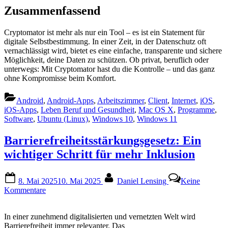
Zusammenfassend
Cryptomator ist mehr als nur ein Tool – es ist ein Statement für
digitale Selbstbestimmung. In einer Zeit, in der Datenschutz oft
vernachlässigt wird, bietet es eine einfache, transparente und sichere
Möglichkeit, deine Daten zu schützen. Ob privat, beruflich oder
unterwegs: Mit Cryptomator hast du die Kontrolle – und das ganz
ohne Kompromisse beim Komfort.
Android
,
Android-Apps
,
Arbeitszimmer
,
Client
,
Internet
,
iOS
,
iOS-Apps
,
Leben Beruf und Gesundheit
,
Mac OS X
,
Programme
,
Software
,
Ubuntu (Linux)
,
Windows 10
,
Windows 11
Barrierefreiheitsstärkungsgesetz: Ein
wichtiger Schritt für mehr Inklusion
Posted
By
8. Mai 2025
10. Mai 2025
Daniel Lensing
Keine
on
zu
Kommentare
Barrierefreiheitsstärkungsgesetz:
Ein
In einer zunehmend digitalisierten und vernetzten Welt wird
wichtiger
Barrierefreiheit immer relevanter. Das
Schritt