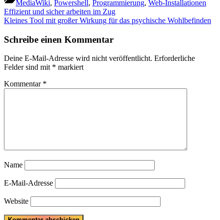
MediaWiki
,
Powershell
,
Programmierung
,
Web-Installationen
Beitragsnavigation
Previous
Effizient und sicher arbeiten im Zug
Post:
Next
Kleines Tool mit großer Wirkung für das psychische Wohlbefinden
Post:
Schreibe einen Kommentar
Deine E-Mail-Adresse wird nicht veröffentlicht.
Erforderliche
Felder sind mit
*
markiert
Kommentar
*
Name
E-Mail-Adresse
Website