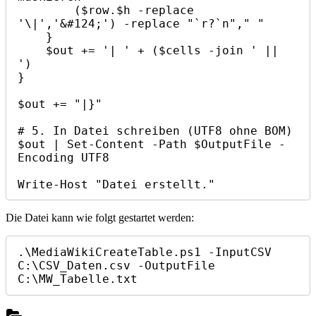
        ($row.$h -replace 
'\|','&#124;') -replace "`r?`n"," "

    }

    $out += '| ' + ($cells -join ' || 
')

}

$out += "|}"

# 5. In Datei schreiben (UTF8 ohne BOM)

$out | Set-Content -Path $OutputFile -
Encoding UTF8

Die Datei kann wie folgt gestartet werden:
.\MediaWikiCreateTable.ps1 -InputCSV 
C:\CSV_Daten.csv -OutputFile 
C:\MW_Tabelle.txt