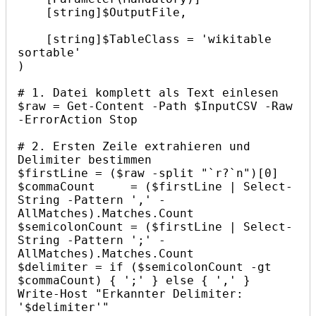
    [string]$OutputFile,

    [string]$TableClass = 'wikitable 
sortable'

)

# 1. Datei komplett als Text einlesen

$raw = Get-Content -Path $InputCSV -Raw 
-ErrorAction Stop

# 2. Ersten Zeile extrahieren und 
Delimiter bestimmen

$firstLine = ($raw -split "`r?`n")[0]

$commaCount     = ($firstLine | Select-
String -Pattern ',' -
AllMatches).Matches.Count

$semicolonCount = ($firstLine | Select-
String -Pattern ';' -
AllMatches).Matches.Count

$delimiter = if ($semicolonCount -gt 
$commaCount) { ';' } else { ',' }

Write-Host "Erkannter Delimiter: 
'$delimiter'"
