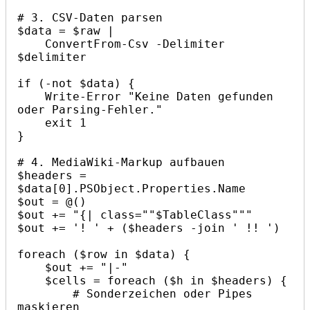
# 3. CSV-Daten parsen

$data = $raw |

    ConvertFrom-Csv -Delimiter 
$delimiter

if (-not $data) {

    Write-Error "Keine Daten gefunden 
oder Parsing-Fehler."

    exit 1

}

# 4. MediaWiki-Markup aufbauen

$headers = 
$data[0].PSObject.Properties.Name

$out = @()

$out += "{| class=""$TableClass"""

$out += '! ' + ($headers -join ' !! ')

foreach ($row in $data) {

    $out += "|-"

    $cells = foreach ($h in $headers) { 

        # Sonderzeichen oder Pipes 
maskieren 
