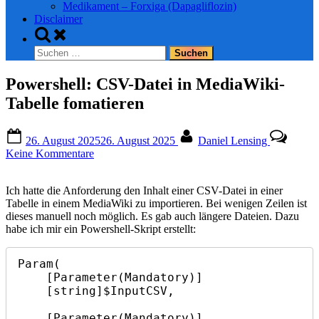
Medikament – Forxiga (Dapagliflozin)
Disclaimer
Toggle
search
Suchen
form
nach:
Powershell: CSV-Datei in MediaWiki-
Tabelle fomatieren
Posted
By
26. August 2025
26. August 2025
Daniel Lensing
on
zu
Keine Kommentare
Powershell:
CSV-
Ich hatte die Anforderung den Inhalt einer CSV-Datei in einer
Datei
Tabelle in einem MediaWiki zu importieren. Bei wenigen Zeilen ist
in
dieses manuell noch möglich. Es gab auch längere Dateien. Dazu
MediaWiki-
habe ich mir ein Powershell-Skript erstellt:
Tabelle
fomatieren
Param(

    [Parameter(Mandatory)]

    [string]$InputCSV,

    [Parameter(Mandatory)]
