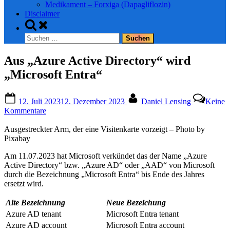
Medikament – Forxiga (Dapagliflozin)
Disclaimer
Toggle
search
Suchen
form
nach:
Aus „Azure Active Directory“ wird
„Microsoft Entra“
Posted
By
12. Juli 2023
12. Dezember 2023
Daniel Lensing
Keine
on
zu
Kommentare
Aus
„Azure
Ausgestreckter Arm, der eine Visitenkarte vorzeigt – Photo by
Active
Pixabay
Directory“
Am 11.07.2023 hat Microsoft verkündet das der Name „Azure
wird
Active Directory“ bzw. „Azure AD“ oder „AAD“ von Microsoft
„Microsoft
durch die Bezeichnung „Microsoft Entra“ bis Ende des Jahres
Entra“
ersetzt wird.
Alte Bezeichnung
Neue Bezeichung
Azure AD tenant
Microsoft Entra tenant
Azure AD account
Microsoft Entra account