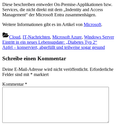
Diese beschreiben entweder On-Premise-Applikationen bzw.
Services, die nicht direkt mit dem „Indentity and Access
Management“ der Microsoft Entra zusammenhägen.
Weitere Informationen gibt es im Artikel von
Microsoft
.
Cloud
,
IT-Nachrichten
,
Microsoft Azure
,
Windows Server
Beitragsnavigation
Previous
Eintritt in ein neues Lebensupdate: „Diabetes Typ 2“
Post:
Next
Apfel – konserviert, abgefüllt und teilweise sogar gesund
Post:
Schreibe einen Kommentar
Deine E-Mail-Adresse wird nicht veröffentlicht.
Erforderliche
Felder sind mit
*
markiert
Kommentar
*