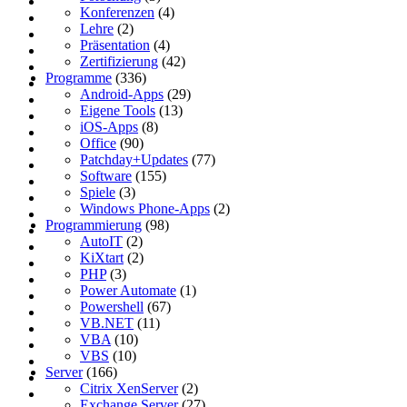
Konferenzen
(4)
Lehre
(2)
Präsentation
(4)
Zertifizierung
(42)
Programme
(336)
Android-Apps
(29)
Eigene Tools
(13)
iOS-Apps
(8)
Office
(90)
Patchday+Updates
(77)
Software
(155)
Spiele
(3)
Windows Phone-Apps
(2)
Programmierung
(98)
AutoIT
(2)
KiXtart
(2)
PHP
(3)
Power Automate
(1)
Powershell
(67)
VB.NET
(11)
VBA
(10)
VBS
(10)
Server
(166)
Citrix XenServer
(2)
Exchange Server
(27)