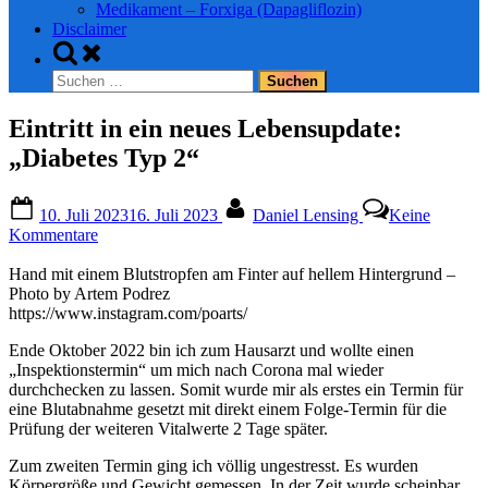
Medikament – Forxiga (Dapagliflozin)
Disclaimer
Toggle
search
Suchen
form
nach:
Eintritt in ein neues Lebensupdate:
„Diabetes Typ 2“
Posted
By
10. Juli 2023
16. Juli 2023
Daniel Lensing
Keine
on
zu
Kommentare
Eintritt
in
Hand mit einem Blutstropfen am Finter auf hellem Hintergrund –
ein
Photo by Artem Podrez
neues
https://www.instagram.com/poarts/
Lebensupdate:
Ende Oktober 2022 bin ich zum Hausarzt und wollte einen
„Diabetes
„Inspektionstermin“ um mich nach Corona mal wieder
Typ
durchchecken zu lassen. Somit wurde mir als erstes ein Termin für
2“
eine Blutabnahme gesetzt mit direkt einem Folge-Termin für die
Prüfung der weiteren Vitalwerte 2 Tage später.
Zum zweiten Termin ging ich völlig ungestresst. Es wurden
Körpergröße und Gewicht gemessen. In der Zeit wurde scheinbar