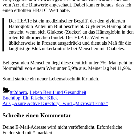
vom Arzt die Blutwerte angeschaut. Dabei kam er heraus, dass ich
einen erhöhten HBa1C-Wert habe.
Der HbA1c ist ein medizinischer Begriff, der den glykierten
Hämoglobin-Anteil im Blut beschreibt. Glykiertes Hämoglobin
entsteht, wenn sich Glukose (Zucker) an das Hämoglobin in den
roten Blutkörperchen bindet. Der HbA1c-Wert wird
üblicherweise in Prozent ausgedrückt und dient als Maß für die
langfristige Blutzuckerkontrolle bei Menschen mit Diabetes.
Bei gesunden Menschen liegt diese deutlich unter 7%. Man geht im
Normalfall von einem Wert unter 5,9% aus. Meiner lag bei 11,9%.
Somit startete ein neuer Lebensabschnitt für mich.
#t2dhero
,
Leben Beruf und Gesundheit
Beitragsnavigation
Previous
Buchtipp: Ein falscher Klick
Post:
Next
Aus „Azure Active Directory“ wird „Microsoft Entra“
Post:
Schreibe einen Kommentar
Deine E-Mail-Adresse wird nicht veröffentlicht.
Erforderliche
Felder sind mit
*
markiert