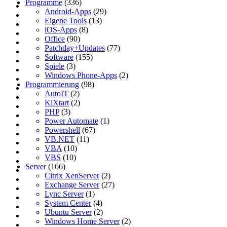
Programme
(336)
Android-Apps
(29)
Eigene Tools
(13)
iOS-Apps
(8)
Office
(90)
Patchday+Updates
(77)
Software
(155)
Spiele
(3)
Windows Phone-Apps
(2)
Programmierung
(98)
AutoIT
(2)
KiXtart
(2)
PHP
(3)
Power Automate
(1)
Powershell
(67)
VB.NET
(11)
VBA
(10)
VBS
(10)
Server
(166)
Citrix XenServer
(2)
Exchange Server
(27)
Lync Server
(1)
System Center
(4)
Ubuntu Server
(2)
Windows Home Server
(2)