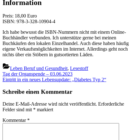
Information
Preis: 18,00 Euro
ISBN: 978-3-328-10904-4
Ich habe bewusst die ISBN-Nummern nicht mit einem Online-
Buchhändler verbunden. Ich unterstütze gerne bei meinen
Buchkäufen den lokalen Einzelhandel. Auch diese haben häufig
eigene Verkaufsmöglichkeiten im Internet. Allerdings geht noch
nichts über ein Stöbern in gutsortierten Läden.
Leben Beruf und Gesundheit
,
Lesestoff
Beitragsnavigation
Previous
Tag der Organspende – 03.06.2023
Post:
Next
Eintritt in ein neues Lebensupdate: „Diabetes Typ 2“
Post:
Schreibe einen Kommentar
Deine E-Mail-Adresse wird nicht veröffentlicht.
Erforderliche
Felder sind mit
*
markiert
Kommentar
*