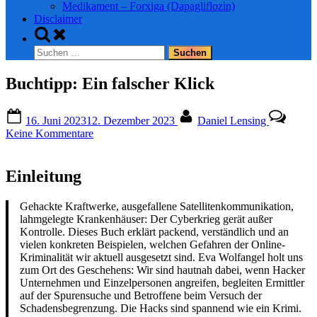
Medikament – Forxiga (Dapagliflozin)
Disclaimer
Toggle
search
Suchen
form
nach:
Buchtipp: Ein falscher Klick
Posted
By
16. Juni 2023
12. Dezember 2023
Daniel Lensing
on
zu
Keine Kommentare
Buchtipp:
Ein
falscher
Einleitung
Klick
Gehackte Kraftwerke, ausgefallene Satellitenkommunikation,
lahmgelegte Krankenhäuser: Der Cyberkrieg gerät außer
Kontrolle. Dieses Buch erklärt packend, verständlich und an
vielen konkreten Beispielen, welchen Gefahren der Online-
Kriminalität wir aktuell ausgesetzt sind. Eva Wolfangel holt uns
zum Ort des Geschehens: Wir sind hautnah dabei, wenn Hacker
Unternehmen und Einzelpersonen angreifen, begleiten Ermittler
auf der Spurensuche und Betroffene beim Versuch der
Schadensbegrenzung. Die Hacks sind spannend wie ein Krimi.