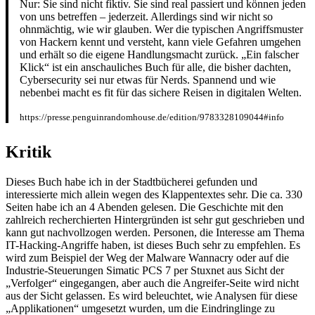
Nur: Sie sind nicht fiktiv. Sie sind real passiert und können jeden
von uns betreffen – jederzeit. Allerdings sind wir nicht so
ohnmächtig, wie wir glauben. Wer die typischen Angriffsmuster
von Hackern kennt und versteht, kann viele Gefahren umgehen
und erhält so die eigene Handlungsmacht zurück. „Ein falscher
Klick“ ist ein anschauliches Buch für alle, die bisher dachten,
Cybersecurity sei nur etwas für Nerds. Spannend und wie
nebenbei macht es fit für das sichere Reisen in digitalen Welten.
https://presse.penguinrandomhouse.de/edition/9783328109044#info
Kritik
Dieses Buch habe ich in der Stadtbücherei gefunden und
interessierte mich allein wegen des Klappentextes sehr. Die ca. 330
Seiten habe ich an 4 Abenden gelesen. Die Geschichte mit den
zahlreich recherchierten Hintergründen ist sehr gut geschrieben und
kann gut nachvollzogen werden. Personen, die Interesse am Thema
IT-Hacking-Angriffe haben, ist dieses Buch sehr zu empfehlen. Es
wird zum Beispiel der Weg der Malware Wannacry oder auf die
Industrie-Steuerungen Simatic PCS 7 per Stuxnet aus Sicht der
„Verfolger“ eingegangen, aber auch die Angreifer-Seite wird nicht
aus der Sicht gelassen. Es wird beleuchtet, wie Analysen für diese
„Applikationen“ umgesetzt wurden, um die Eindringlinge zu