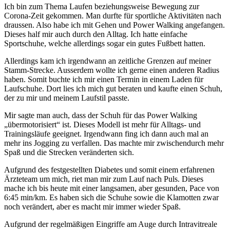
Ich bin zum Thema Laufen beziehungsweise Bewegung zur
Corona-Zeit gekommen. Man durfte für sportliche Aktivitäten nach
draussen. Also habe ich mit Gehen und Power Walking angefangen.
Dieses half mir auch durch den Alltag. Ich hatte einfache
Sportschuhe, welche allerdings sogar ein gutes Fußbett hatten.
Allerdings kam ich irgendwann an zeitliche Grenzen auf meiner
Stamm-Strecke. Ausserdem wollte ich gerne einen anderen Radius
haben. Somit buchte ich mir einen Termin in einem Laden für
Laufschuhe. Dort lies ich mich gut beraten und kaufte einen Schuh,
der zu mir und meinem Laufstil passte.
Mir sagte man auch, dass der Schuh für das Power Walking
„übermotorisiert“ ist. Dieses Modell ist mehr für Alltags- und
Trainingsläufe geeignet. Irgendwann fing ich dann auch mal an
mehr ins Jogging zu verfallen. Das machte mir zwischendurch mehr
Spaß und die Strecken veränderten sich.
Aufgrund des festgestellten Diabetes und somit einem erfahrenen
Ärzteteam um mich, riet man mir zum Lauf nach Puls. Dieses
mache ich bis heute mit einer langsamen, aber gesunden, Pace von
6:45 min/km. Es haben sich die Schuhe sowie die Klamotten zwar
noch verändert, aber es macht mir immer wieder Spaß.
Aufgrund der regelmäßigen Eingriffe am Auge durch Intravitreale