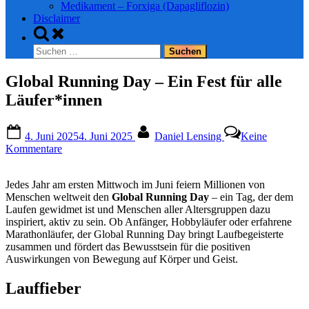
Medikament – Forxiga (Dapagliflozin)
Disclaimer
Toggle
search
Suchen
form
nach:
Global Running Day – Ein Fest für alle
Läufer*innen
Posted
By
4. Juni 2025
4. Juni 2025
Daniel Lensing
Keine
on
zu
Kommentare
Global
Running
Jedes Jahr am ersten Mittwoch im Juni feiern Millionen von
Day
Menschen weltweit den
Global Running Day
– ein Tag, der dem
–
Laufen gewidmet ist und Menschen aller Altersgruppen dazu
Ein
inspiriert, aktiv zu sein. Ob Anfänger, Hobbyläufer oder erfahrene
Fest
Marathonläufer, der Global Running Day bringt Laufbegeisterte
für
zusammen und fördert das Bewusstsein für die positiven
alle
Auswirkungen von Bewegung auf Körper und Geist.
Läufer*innen
Lauffieber