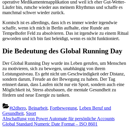
operative Medikamentenapplikation und weil ich eher Gut-Wetter-
Läufer bin, rutsche wieder aus meinem Rhythmus und schaffe es
manchmal schwer wieder zurück.
Komisch ist es allerdings, dass ich es immer wieder irgendwie
schaffe, wenn ich mich in Berlin aufhalte, eine Runde am
Tempelhofer Feld zu absolvieren. Das ist irgendwie zu einem Ritual
geworden und ich bin fast beleidigt, wenn es nicht funktioniert.
Die Bedeutung des Global Running Day
Der Global Running Day wurde ins Leben gerufen, um Menschen
zu motivieren, sich zu bewegen, unabhängig von ihrem
Leistungsniveau. Es geht nicht um Geschwindigkeit oder Distanz,
sondern darum, Freude an der Bewegung zu haben. Der Tag
erinnert daran, dass Laufen nicht nur ein Sport, sondern auch eine
Möglichkeit ist, Stress abzubauen, die mentale Gesundheit zu
fördern und neue Energie zu tanken.
#t2dhero
,
Beinarbeit
,
Fortbewegung
,
Leben Beruf und
Gesundheit
,
Sport
Beitragsnavigation
Previous
Abschaffung von Power Automate für persönliche Accounts
Post:
Next
Global Standard Numeric Date Format – ISO 8601
Post: