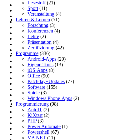
Lesestoff
(21)
Sport
(11)
Veranstaltung
(4)
Lehren & Lernen
(51)
Forschung
(3)
Konferenzen
(4)
Lehre
(2)
Präsentation
(4)
Zertifizierung
(42)
Programme
(336)
Android-Apps
(29)
Eigene Tools
(13)
iOS-Apps
(8)
Office
(90)
Patchday+Updates
(77)
Software
(155)
Spiele
(3)
Windows Phone-Apps
(2)
Programmierung
(98)
AutoIT
(2)
KiXtart
(2)
PHP
(3)
Power Automate
(1)
Powershell
(67)
VB.NET
(11)