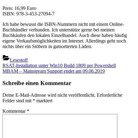
Preis: 16,99 Euro
ISBN: 978-3-453-27094-7
Ich habe bewusst die ISBN-Nummern nicht mit einem Online-
Buchhändler verbunden. Ich unterstütze gerne bei meinen
Buchkäufen den lokalen Einzelhandel. Auch diese haben häufig
eigene Verkaufsmöglichkeiten im Internet. Allerdings geht noch
nichts über ein Stöbern in gutsortierten Läden.
Lesestoff
Beitragsnavigation
Previous
RSAT-Installation unter Win10 Build 1809 per Powershell
Post:
Next
MBAM – Mainstream Support endet am 09.06.2019
Post:
Schreibe einen Kommentar
Deine E-Mail-Adresse wird nicht veröffentlicht.
Erforderliche
Felder sind mit
*
markiert
Kommentar
*