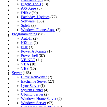
Eigene Tools
(13)
iOS-Apps
(8)
Office
(90)
Patchday+Updates
(77)
Software
(155)
Spiele
(3)
Windows Phone-Apps
(2)
Programmierung
(98)
AutoIT
(2)
KiXtart
(2)
PHP
(3)
Power Automate
(1)
Powershell
(67)
VB.NET
(11)
VBA
(10)
VBS
(10)
Server
(166)
Citrix XenServer
(2)
Exchange Server
(27)
Lync Server
(1)
System Center
(4)
Ubuntu Server
(2)
Windows Home Server
(2)
Windows Server
(92)