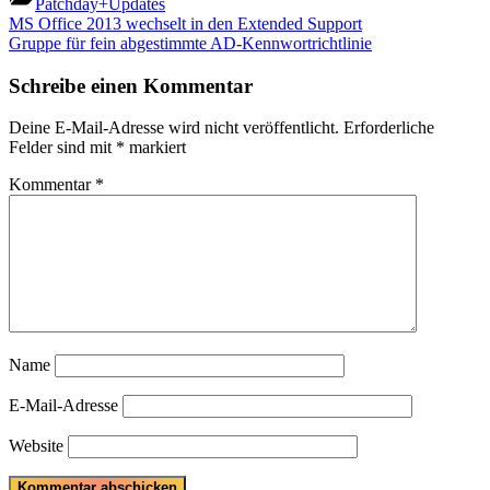
Patchday+Updates
Beitragsnavigation
Previous
MS Office 2013 wechselt in den Extended Support
Post:
Next
Gruppe für fein abgestimmte AD-Kennwortrichtlinie
Post:
Schreibe einen Kommentar
Deine E-Mail-Adresse wird nicht veröffentlicht.
Erforderliche
Felder sind mit
*
markiert
Kommentar
*
Name
E-Mail-Adresse
Website