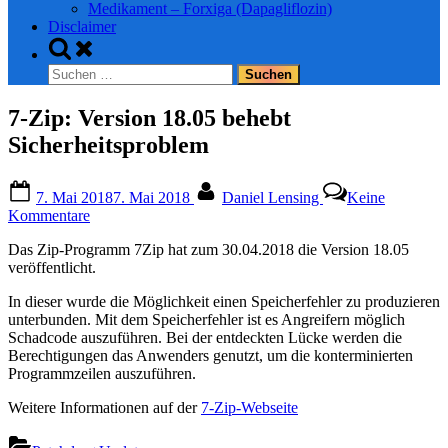
Medikament – Forxiga (Dapagliflozin)
Disclaimer
Toggle
search
Suchen
form
nach:
7-Zip: Version 18.05 behebt
Sicherheitsproblem
Posted
By
7. Mai 2018
7. Mai 2018
Daniel Lensing
Keine
on
zu
Kommentare
7-
Das Zip-Programm 7Zip hat zum 30.04.2018 die Version 18.05
Zip:
veröffentlicht.
Version
18.05
In dieser wurde die Möglichkeit einen Speicherfehler zu produzieren
behebt
unterbunden. Mit dem Speicherfehler ist es Angreifern möglich
Sicherheitsproblem
Schadcode auszuführen. Bei der entdeckten Lücke werden die
Berechtigungen das Anwenders genutzt, um die konterminierten
Programmzeilen auszuführen.
Weitere Informationen auf der
7-Zip-Webseite