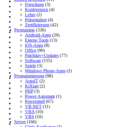
Forschung
(3)
Konferenzen
(4)
Lehre
(2)
Präsentation
(4)
Zertifizierung
(42)
Programme
(336)
Android-Apps
(29)
Eigene Tools
(13)
iOS-Apps
(8)
Office
(90)
Patchday+Updates
(77)
Software
(155)
Spiele
(3)
Windows Phone-Apps
(2)
Programmierung
(98)
AutoIT
(2)
KiXtart
(2)
PHP
(3)
Power Automate
(1)
Powershell
(67)
VB.NET
(11)
VBA
(10)
VBS
(10)
Server
(166)
Citrix XenServer
(2)