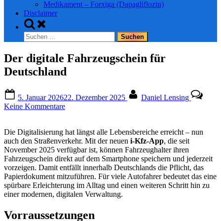
Medikament – Forxiga (Dapagliflozin)
Disclaimer
Toggle
search
Suchen
form
nach:
Der digitale Fahrzeugschein für
Deutschland
Posted
By
5. Januar 2026
22. Dezember 2025
Daniel Lensing
on
zu
Keine Kommentare
Der
digitale
Die Digitalisierung hat längst alle Lebensbereiche erreicht – nun
Fahrzeugschein
auch den Straßenverkehr. Mit der neuen
i-Kfz-App
, die seit
für
November 2025 verfügbar ist, können Fahrzeughalter ihren
Deutschland
Fahrzeugschein direkt auf dem Smartphone speichern und jederzeit
vorzeigen. Damit entfällt innerhalb Deutschlands die Pflicht, das
Papierdokument mitzuführen. Für viele Autofahrer bedeutet das eine
spürbare Erleichterung im Alltag und einen weiteren Schritt hin zu
einer modernen, digitalen Verwaltung.
Vorraussetzungen