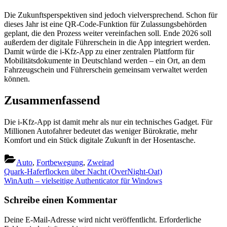
Die Zukunftsperspektiven sind jedoch vielversprechend. Schon für
dieses Jahr ist eine QR-Code-Funktion für Zulassungsbehörden
geplant, die den Prozess weiter vereinfachen soll. Ende 2026 soll
außerdem der digitale Führerschein in die App integriert werden.
Damit würde die i-Kfz-App zu einer zentralen Plattform für
Mobilitätsdokumente in Deutschland werden – ein Ort, an dem
Fahrzeugschein und Führerschein gemeinsam verwaltet werden
können.
Zusammenfassend
Die i-Kfz-App ist damit mehr als nur ein technisches Gadget. Für
Millionen Autofahrer bedeutet das weniger Bürokratie, mehr
Komfort und ein Stück digitale Zukunft in der Hosentasche.
Auto
,
Fortbewegung
,
Zweirad
Beitragsnavigation
Previous
Quark-Haferflocken über Nacht (OverNight-Oat)
Post:
Next
WinAuth – vielseitige Authenticator für Windows
Post:
Schreibe einen Kommentar
Deine E-Mail-Adresse wird nicht veröffentlicht.
Erforderliche