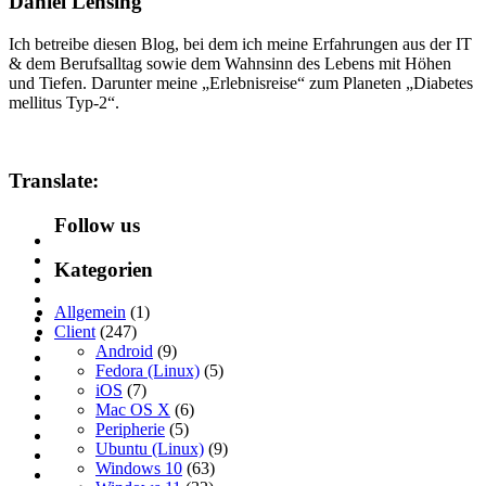
Daniel Lensing
Ich betreibe diesen Blog, bei dem ich meine Erfahrungen aus der IT
& dem Berufsalltag sowie dem Wahnsinn des Lebens mit Höhen
und Tiefen. Darunter meine „Erlebnisreise“ zum Planeten „Diabetes
mellitus Typ-2“.
Translate:
Follow us
Kategorien
Allgemein
(1)
Client
(247)
Android
(9)
Fedora (Linux)
(5)
iOS
(7)
Mac OS X
(6)
Peripherie
(5)
Ubuntu (Linux)
(9)
Windows 10
(63)