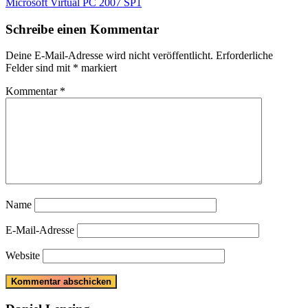
Post:
Next
Microsoft Virtual PC 2007 SP1
Post:
Schreibe einen Kommentar
Deine E-Mail-Adresse wird nicht veröffentlicht.
Erforderliche
Felder sind mit
*
markiert
Kommentar
*
Name
E-Mail-Adresse
Website