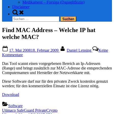
Medikament – Forxiga (Dapagliflozin)
Disclaimer
Toggle
search
Suchen
form
nach:
Find MAC Address – Welche IP hat
welche MAC?
Posted
By
17. Mai 2008
18. Februar 2009
Daniel Lensing
Keine
on
zu
Kommentare
Find
Das Tool scannt einen vorgegebenen Bereich an Ip-Adressen
MAC
(Range) und bringt zusätzlich zur MAC-Adresse die entsprechenden
Address
Computernamen und Hersteller der Netzwerkkarte mit.
–
Welche
Diese Software darf nur für den privaten Zweck kostenlos genutzt
IP
werden; für den kommerziellen Einsatz ist eine Lizenz nötig.
hat
welche
Download
MAC?
Software
Beitragsnavigation
Previous
Utimaco SafeGuard PrivateCrypto