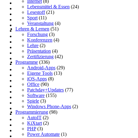
Internet
(8)
Lebensmittel & Essen
(24)
Lesestoff
(21)
Sport
(11)
Veranstaltung
(4)
Lehren & Lernen
(51)
Forschung
(3)
Konferenzen
(4)
Lehre
(2)
Präsentation
(4)
Zertifizierung
(42)
Programme
(336)
Android-Apps
(29)
Eigene Tools
(13)
iOS-Apps
(8)
Office
(90)
Patchday+Updates
(77)
Software
(155)
Spiele
(3)
Windows Phone-Apps
(2)
Programmierung
(98)
AutoIT
(2)
KiXtart
(2)
PHP
(3)
Power Automate
(1)