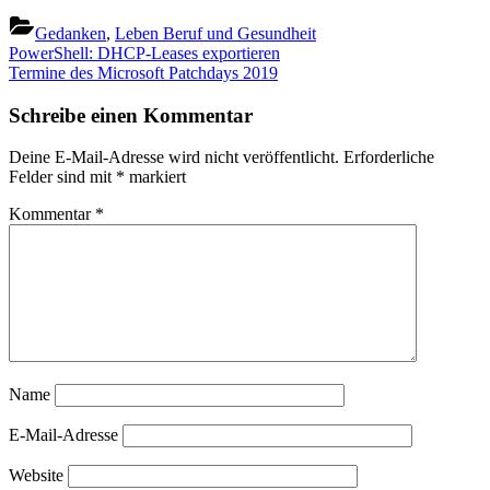
Gedanken
,
Leben Beruf und Gesundheit
Beitragsnavigation
Previous
PowerShell: DHCP-Leases exportieren
Post:
Next
Termine des Microsoft Patchdays 2019
Post:
Schreibe einen Kommentar
Deine E-Mail-Adresse wird nicht veröffentlicht.
Erforderliche
Felder sind mit
*
markiert
Kommentar
*
Name
E-Mail-Adresse
Website