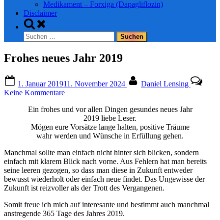
Medikament – Forxiga (Dapagliflozin)
Disclaimer
Toggle
search
Suchen
form
nach:
Frohes neues Jahr 2019
Posted
By
1. Januar 2019
11. November 2024
Daniel Lensing
on
zu
Keine Kommentare
Frohes
Ein frohes und vor allen Dingen gesundes neues Jahr
neues
2019 liebe Leser.
Jahr
Mögen eure Vorsätze lange halten, positive Träume
2019
wahr werden und Wünsche in Erfüllung gehen.
Manchmal sollte man einfach nicht hinter sich blicken, sondern
einfach mit klarem Blick nach vorne. Aus Fehlern hat man bereits
seine leeren gezogen, so dass man diese in Zukunft entweder
bewusst wiederholt oder einfach neue findet. Das Ungewisse der
Zukunft ist reizvoller als der Trott des Vergangenen.
Somit freue ich mich auf interesante und bestimmt auch manchmal
anstregende 365 Tage des Jahres 2019.