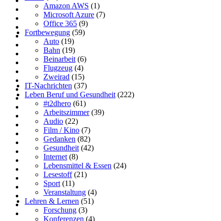
Amazon AWS
(1)
Microsoft Azure
(7)
Office 365
(9)
Fortbewegung
(59)
Auto
(19)
Bahn
(19)
Beinarbeit
(6)
Flugzeug
(4)
Zweirad
(15)
IT-Nachrichten
(37)
Leben Beruf und Gesundheit
(222)
#t2dhero
(61)
Arbeitszimmer
(39)
Audio
(22)
Film / Kino
(7)
Gedanken
(82)
Gesundheit
(42)
Internet
(8)
Lebensmittel & Essen
(24)
Lesestoff
(21)
Sport
(11)
Veranstaltung
(4)
Lehren & Lernen
(51)
Forschung
(3)
Konferenzen
(4)