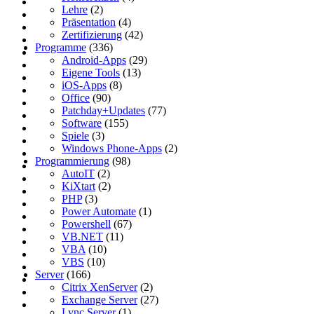
Lehre
(2)
Präsentation
(4)
Zertifizierung
(42)
Programme
(336)
Android-Apps
(29)
Eigene Tools
(13)
iOS-Apps
(8)
Office
(90)
Patchday+Updates
(77)
Software
(155)
Spiele
(3)
Windows Phone-Apps
(2)
Programmierung
(98)
AutoIT
(2)
KiXtart
(2)
PHP
(3)
Power Automate
(1)
Powershell
(67)
VB.NET
(11)
VBA
(10)
VBS
(10)
Server
(166)
Citrix XenServer
(2)
Exchange Server
(27)
Lync Server
(1)