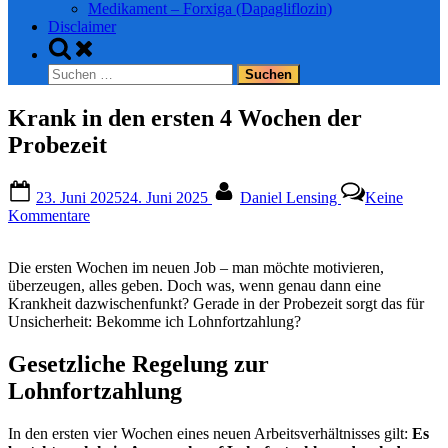
Medikament – Forxiga (Dapagliflozin)
Disclaimer
Toggle
search
Suchen
form
nach:
Krank in den ersten 4 Wochen der
Probezeit
Posted
By
23. Juni 2025
24. Juni 2025
Daniel Lensing
Keine
on
zu
Kommentare
Krank
in
Die ersten Wochen im neuen Job – man möchte motivieren,
den
überzeugen, alles geben. Doch was, wenn genau dann eine
ersten
Krankheit dazwischenfunkt? Gerade in der Probezeit sorgt das für
4
Unsicherheit: Bekomme ich Lohnfortzahlung?
Wochen
der
Probezeit
Gesetzliche Regelung zur
Lohnfortzahlung
In den ersten vier Wochen eines neuen Arbeitsverhältnisses gilt:
Es