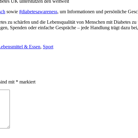
betes UK unterstützen den weltweit
sch
sowie
#diabetesawareness
, um Informationen und persönliche Gesch
etes zu schärfen und die Lebensqualität von Menschen mit Diabetes z
ngen, Spenden oder einfache Gespräche – jede Handlung trägt dazu be
ebensmittel & Essen
,
Sport
sind mit
*
markiert