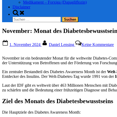
Medikament – Forxiga (Dapagliflozin)
Disclaimer
Toggle
search
Suchen
form
nach:
November: Monat des Diabetesbewusstsein
Posted
By
z
1. November 2024
Daniel Lensing
Keine Kommentare
on
N
M
d
November ist ein bedeutender Monat für die weltweite Diabetes-Comm
D
der Unterstützung von Betroffenen und der Förderung von Forschung
Ein zentraler Bestandteil des Diabetes Awareness Month ist der
Welt-
Entdecker des Insulins. Der Welt-Diabetes-Tag wurde 1991 von der
I
Laut der IDF gibt es weltweit über 463 Millionen Menschen mit Diabet
zu schärfen und die Bedeutung einer frühzeitigen Diagnose und Beha
Ziel des Monats des Diabetesbewusstseins
Die Hauptziele des Diabetes Awareness Month: