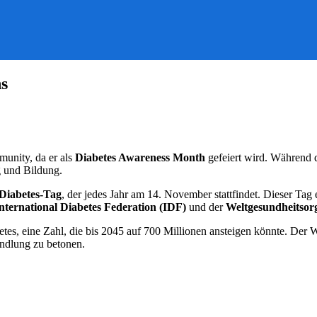
s
u
ovember:
onat
es
unity, da er als
Diabetes Awareness Month
gefeiert wird. Während d
iabetesbewusstseins
 und Bildung.
Diabetes-Tag
, der jedes Jahr am 14. November stattfindet. Dieser Tag
nternational Diabetes Federation (IDF)
und der
Weltgesundheitsor
es, eine Zahl, die bis 2045 auf 700 Millionen ansteigen könnte. Der W
ndlung zu betonen.