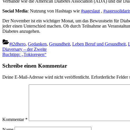
Verbände wie die American Diabetes Association (ADA) und die Dia
Social Media
: Nutzung von Hashtags wie
#sageslaut
,
#sagessolidari
Der November ist ein wichtiger Monat, um das Bewusstsein für Diab
jeder einen Unterschied machen. Ob durch Teilnahme an Veranstaltu
Diabetes anzugehen.
#t2dhero
,
Gedanken
,
Gesundheit
,
Leben Beruf und Gesundheit
,
L
Beitragsnavigation
Previous
Diaversary – der Zweite
Post:
Next
Buchtipp: „Tokioregen“
Post:
Schreibe einen Kommentar
Deine E-Mail-Adresse wird nicht veröffentlicht.
Erforderliche Felder 
Kommentar
*
Name