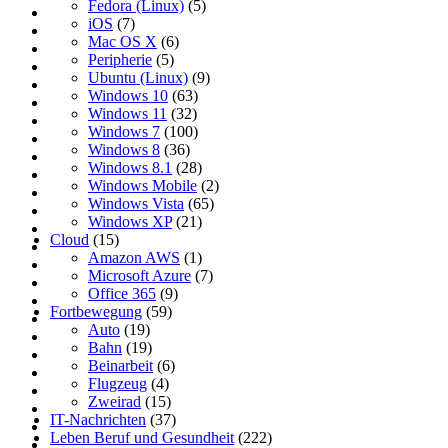
Fedora (Linux)
(5)
iOS
(7)
Mac OS X
(6)
Peripherie
(5)
Ubuntu (Linux)
(9)
Windows 10
(63)
Windows 11
(32)
Windows 7
(100)
Windows 8
(36)
Windows 8.1
(28)
Windows Mobile
(2)
Windows Vista
(65)
Windows XP
(21)
Cloud
(15)
Amazon AWS
(1)
Microsoft Azure
(7)
Office 365
(9)
Fortbewegung
(59)
Auto
(19)
Bahn
(19)
Beinarbeit
(6)
Flugzeug
(4)
Zweirad
(15)
IT-Nachrichten
(37)
Leben Beruf und Gesundheit
(222)