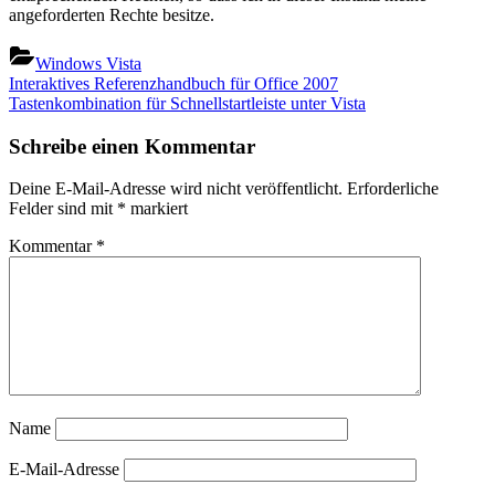
angeforderten Rechte besitze.
Windows Vista
Beitragsnavigation
Previous
Interaktives Referenzhandbuch für Office 2007
Post:
Next
Tastenkombination für Schnellstartleiste unter Vista
Post:
Schreibe einen Kommentar
Deine E-Mail-Adresse wird nicht veröffentlicht.
Erforderliche
Felder sind mit
*
markiert
Kommentar
*
Name
E-Mail-Adresse