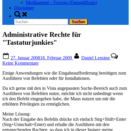
Medikament – Forxiga (Dapagliflozin)
Disclaimer
Toggle
search
Suchen
form
nach:
Administrative Rechte für
"Tastaturjunkies"
Posted
By
27. Januar 2008
18. Februar 2009
Daniel Lensing
on
zu
Keine Kommentare
Administrative
Einige Anwendungen wie die Eingabeaufforderung benötigen zum
Rechte
Ausführen von Befehlen oder für Installationen.
für
"Tastaturjunkies"
Da ich gerne mit den in Vista angepassten Suche-Bereich auch zum
Ausführen von Befehlen nutze, möchte ich nicht unbedingt wenn
ich den Befehl eingegeben habe, die Maus nutzen um mir die
erhöhten Privilegien zu ermöglichen.
Meine Lösung:
Nach der Eingabe des Befehls drücke ich einfach Strg+Shift+Enter
(Strg+Umschalt+Enter) und erhalte die Ausführen mit den
entsprechenden Rechten, so dass ich in dieser Instanz meine