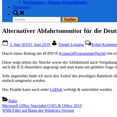
Medikament – Forxiga (Dapagliflozin)
Disclaimer
Toggle
search
Suchen
form
nach:
Alternativer Abfahrtsmonitor für die Deu
Posted
By
3. Juni 2019
3. Juni 2019
Daniel Lensing
Keine Kommen
on
Durch einen Beitrag der #GPN19 (
GulaschProgrammierNacht
) bin i
Diese zeigt neben der Strecke sowie der Abfahrtszeit auch Verspät
auch die ICE-Baureihen angezeigt und man kann mit geübten Auge schn
Sehr angenehm finde ich auch den Aufruf des jeweiligen Bahnhofs übe
einfach umgesetzt werden.
Das Projekt kann auch unter
GitHub
verfolgt & unterstützt werden.
Bahn
Beitragsnavigation
Previous
Microsoft Office Specialist O365 & Office 2019
Post:
Next
WMI-Filter auf Basis der Windows-Version
Post: