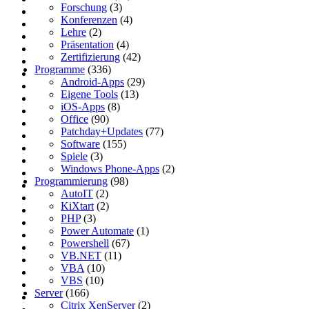
Forschung
(3)
Konferenzen
(4)
Lehre
(2)
Präsentation
(4)
Zertifizierung
(42)
Programme
(336)
Android-Apps
(29)
Eigene Tools
(13)
iOS-Apps
(8)
Office
(90)
Patchday+Updates
(77)
Software
(155)
Spiele
(3)
Windows Phone-Apps
(2)
Programmierung
(98)
AutoIT
(2)
KiXtart
(2)
PHP
(3)
Power Automate
(1)
Powershell
(67)
VB.NET
(11)
VBA
(10)
VBS
(10)
Server
(166)
Citrix XenServer
(2)