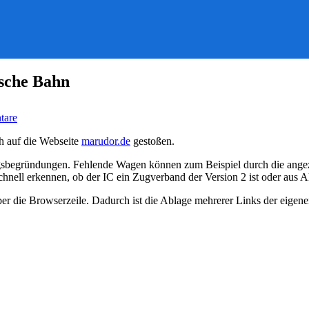
tsche Bahn
zu
tare
Alternativer
Abfahrtsmonitor
ch auf die Webseite
marudor.de
gestoßen.
für
die
ungsbegründungen. Fehlende Wagen können zum Beispiel durch die ange
Deutsche
ell erkennen, ob der IC ein Zugverband der Version 2 ist oder aus Alt
Bahn
r die Browserzeile. Dadurch ist die Ablage mehrerer Links der eigene