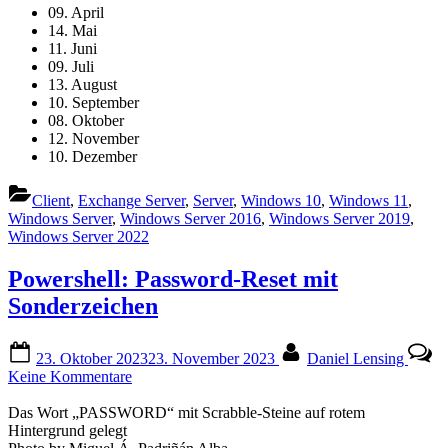
09. April
14. Mai
11. Juni
09. Juli
13. August
10. September
08. Oktober
12. November
10. Dezember
Client
,
Exchange Server
,
Server
,
Windows 10
,
Windows 11
,
Windows Server
,
Windows Server 2016
,
Windows Server 2019
,
Windows Server 2022
Powershell: Password-Reset mit
Sonderzeichen
Posted
By
23. Oktober 2023
23. November 2023
Daniel Lensing
on
zu
Keine Kommentare
Powershell:
Password-
Das Wort „PASSWORD“ mit Scrabble-Steine auf rotem
Reset
Hintergrund gelegt
mit