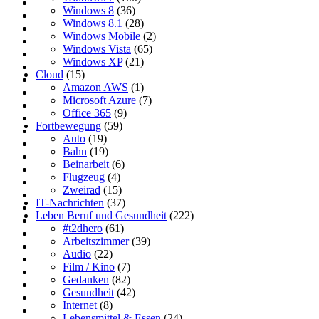
Windows 8
(36)
Windows 8.1
(28)
Windows Mobile
(2)
Windows Vista
(65)
Windows XP
(21)
Cloud
(15)
Amazon AWS
(1)
Microsoft Azure
(7)
Office 365
(9)
Fortbewegung
(59)
Auto
(19)
Bahn
(19)
Beinarbeit
(6)
Flugzeug
(4)
Zweirad
(15)
IT-Nachrichten
(37)
Leben Beruf und Gesundheit
(222)
#t2dhero
(61)
Arbeitszimmer
(39)
Audio
(22)
Film / Kino
(7)
Gedanken
(82)
Gesundheit
(42)
Internet
(8)
Lebensmittel & Essen
(24)