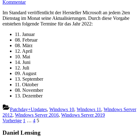
zu
Kommentar
Termine
Im Standard veröffentlicht der Hersteller Microsoft an jedem 2ten
des
Dienstag im Monat seine Aktualisierungen. Durch diese Vorgabe
Microsoft
entstehen folgende Termine für das Jahr 2022:
Patchdays
2022
11. Januar
08. Februar
08. März
12. April
10. Mai
14. Juni
12. Juli
09. August
13. September
11. Oktober
08. November
13. Dezember
Patchday+Updates
,
Windows 10
,
Windows 11
,
Windows Server
2012
,
Windows Server 2016
,
Windows Server 2019
Seitennummerierung
Vorherige
1
…
4
5
der
Daniel Lensing
Beiträge