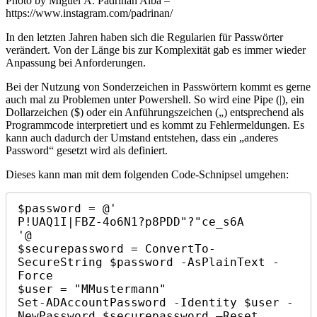
Photo by Miguel Á. Padriñán Alba –
Sonderzeichen
https://www.instagram.com/padrinan/
In den letzten Jahren haben sich die Regularien für Passwörter
verändert. Von der Länge bis zur Komplexität gab es immer wieder
Anpassung bei Anforderungen.
Bei der Nutzung von Sonderzeichen in Passwörtern kommt es gerne
auch mal zu Problemen unter Powershell. So wird eine Pipe (|), ein
Dollarzeichen ($) oder ein Anführungszeichen („) entsprechend als
Programmcode interpretiert und es kommt zu Fehlermeldungen. Es
kann auch dadurch der Umstand entstehen, dass ein „anderes
Password“ gesetzt wird als definiert.
Dieses kann man mit dem folgenden Code-Schnipsel umgehen:
$password = @'

P!UAQ1I|FBZ-4o6N1?p8PDD"?"ce_s6A

'@

$securepassword = ConvertTo-
SecureString $password -AsPlainText -
Force

$user = "MMustermann"

Set-ADAccountPassword -Identity $user -
NewPassword $securepassword –Reset
