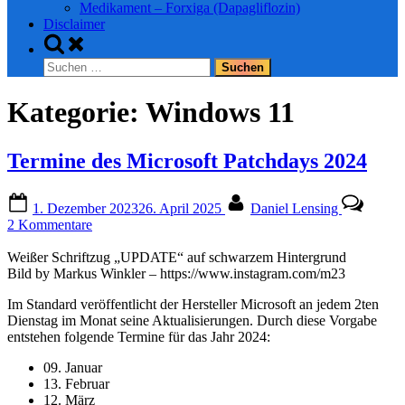
Medikament – Forxiga (Dapagliflozin)
Disclaimer
Toggle
search
Suchen
form
nach:
Kategorie:
Windows 11
Termine des Microsoft Patchdays 2024
Posted
By
1. Dezember 2023
26. April 2025
Daniel Lensing
on
zu
2 Kommentare
Termine
des
Weißer Schriftzug „UPDATE“ auf schwarzem Hintergrund
Microsoft
Bild by Markus Winkler – https://www.instagram.com/m23
Patchdays
Im Standard veröffentlicht der Hersteller Microsoft an jedem 2ten
2024
Dienstag im Monat seine Aktualisierungen. Durch diese Vorgabe
entstehen folgende Termine für das Jahr 2024:
09. Januar
13. Februar
12. März