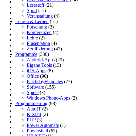
Lesestoff
(21)
Sport
(11)
Veranstaltung
(4)
Lehren & Lernen
(51)
Forschung
(3)
Konferenzen
(4)
Lehre
(2)
Präsentation
(4)
Zertifizierung
(42)
Programme
(336)
Android-Apps
(29)
Eigene Tools
(13)
iOS-Apps
(8)
Office
(90)
Patchday+Updates
(77)
Software
(155)
Spiele
(3)
Windows Phone-Apps
(2)
Programmierung
(98)
AutoIT
(2)
KiXtart
(2)
PHP
(3)
Power Automate
(1)
Powershell
(67)