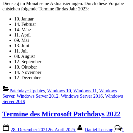
Dienstag im Monat seine Aktualisierungen. Durch diese Vorgabe
Microsoft
entstehen folgende Termine für das Jahr 2023:
Patchdays
2023
10. Januar
14. Februar
14. März
11. April
09. Mai
13. Juni
11. Juli
08. August
12. September
10. Oktober
14. November
12. Dezember
Patchday+Updates
,
Windows 10
,
Windows 11
,
Windows
Server
,
Windows Server 2012
,
Windows Server 2016
,
Windows
Server 2019
Termine des Microsoft Patchdays 2022
Posted
By
28. Dezember 2021
26. April 2025
Daniel Lensing
1
on