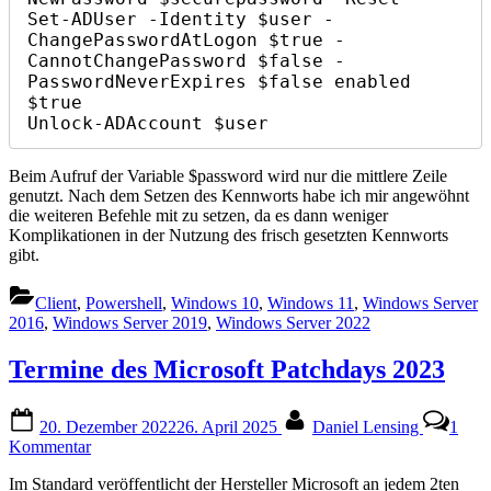
Set-ADUser -Identity $user -
ChangePasswordAtLogon $true -
CannotChangePassword $false -
PasswordNeverExpires $false enabled 
$true

Unlock-ADAccount $user
Beim Aufruf der Variable $password wird nur die mittlere Zeile
genutzt. Nach dem Setzen des Kennworts habe ich mir angewöhnt
die weiteren Befehle mit zu setzen, da es dann weniger
Komplikationen in der Nutzung des frisch gesetzten Kennworts
gibt.
Client
,
Powershell
,
Windows 10
,
Windows 11
,
Windows Server
2016
,
Windows Server 2019
,
Windows Server 2022
Termine des Microsoft Patchdays 2023
Posted
By
20. Dezember 2022
26. April 2025
Daniel Lensing
1
on
zu
Kommentar
Termine
Im Standard veröffentlicht der Hersteller Microsoft an jedem 2ten
des