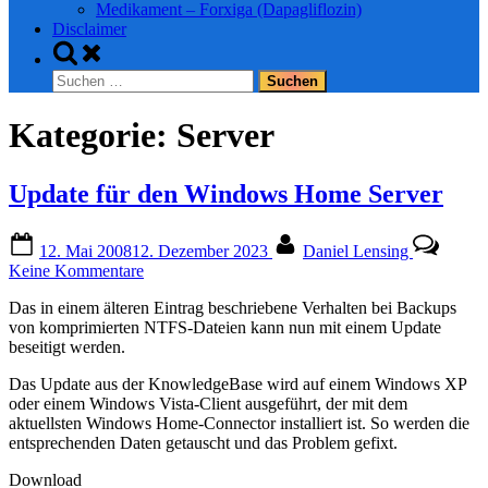
Medikament – Forxiga (Dapagliflozin)
Disclaimer
Toggle
search
Suchen
form
nach:
Kategorie:
Server
Update für den Windows Home Server
Posted
By
12. Mai 2008
12. Dezember 2023
Daniel Lensing
on
zu
Keine Kommentare
Update
Das in einem älteren Eintrag beschriebene Verhalten bei Backups
für
von komprimierten NTFS-Dateien kann nun mit einem Update
den
beseitigt werden.
Windows
Home
Das Update aus der KnowledgeBase wird auf einem Windows XP
Server
oder einem Windows Vista-Client ausgeführt, der mit dem
aktuellsten Windows Home-Connector installiert ist. So werden die
entsprechenden Daten getauscht und das Problem gefixt.
Download