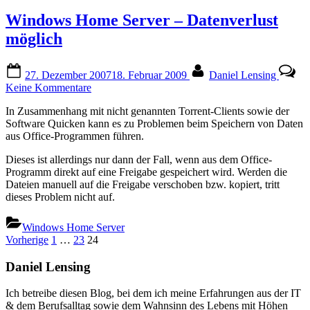
Windows Home Server – Datenverlust
möglich
Posted
By
27. Dezember 2007
18. Februar 2009
Daniel Lensing
on
zu
Keine Kommentare
Windows
In Zusammenhang mit nicht genannten Torrent-Clients sowie der
Home
Software Quicken kann es zu Problemen beim Speichern von Daten
Server
aus Office-Programmen führen.
–
Datenverlust
Dieses ist allerdings nur dann der Fall, wenn aus dem Office-
möglich
Programm direkt auf eine Freigabe gespeichert wird. Werden die
Dateien manuell auf die Freigabe verschoben bzw. kopiert, tritt
dieses Problem nicht auf.
Windows Home Server
Seitennummerierung
Vorherige
1
…
23
24
der
Daniel Lensing
Beiträge
Ich betreibe diesen Blog, bei dem ich meine Erfahrungen aus der IT
& dem Berufsalltag sowie dem Wahnsinn des Lebens mit Höhen