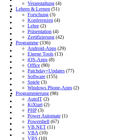
Veranstaltung
(4)
Lehren & Lernen
(51)
Forschung
(3)
Konferenzen
(4)
Lehre
(2)
Präsentation
(4)
Zertifizierung
(42)
Programme
(336)
Android-Apps
(29)
Eigene Tools
(13)
iOS-Apps
(8)
Office
(90)
Patchday+Updates
(77)
Software
(155)
Spiele
(3)
Windows Phone-Apps
(2)
Programmierung
(98)
AutoIT
(2)
KiXtart
(2)
PHP
(3)
Power Automate
(1)
Powershell
(67)
VB.NET
(11)
VBA
(10)
VBS
(10)