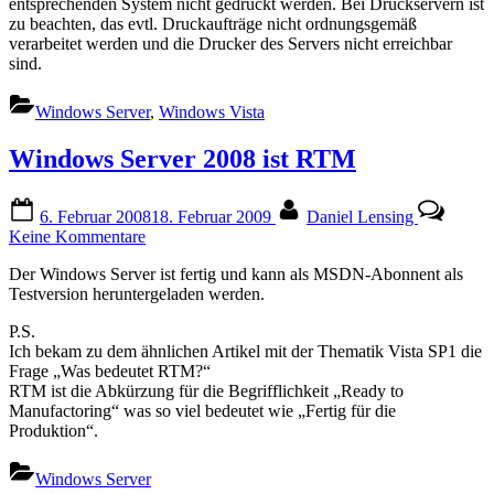
entsprechenden System nicht gedruckt werden. Bei Druckservern ist
zu beachten, das evtl. Druckaufträge nicht ordnungsgemäß
verarbeitet werden und die Drucker des Servers nicht erreichbar
sind.
Windows Server
,
Windows Vista
Windows Server 2008 ist RTM
Posted
By
6. Februar 2008
18. Februar 2009
Daniel Lensing
on
zu
Keine Kommentare
Windows
Der Windows Server ist fertig und kann als MSDN-Abonnent als
Server
Testversion heruntergeladen werden.
2008
ist
P.S.
RTM
Ich bekam zu dem ähnlichen Artikel mit der Thematik Vista SP1 die
Frage „Was bedeutet RTM?“
RTM ist die Abkürzung für die Begrifflichkeit „Ready to
Manufactoring“ was so viel bedeutet wie „Fertig für die
Produktion“.
Windows Server