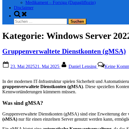
Medikament – Forxiga (Dapagliflozin)
Disclaimer
Toggle
search
Suchen
form
nach:
Kategorie:
Windows Server 202
Gruppenverwaltete Dienstkonten (gMSA)
Posted
By
23. Mai 2025
21. Mai 2025
Daniel Lensing
Keine Komm
on
In der modernen IT-Infrastruktur spielen Sicherheit und Automatisie
gruppenverwaltete Dienstkonten (gMSA)
. Diese speziellen Konte
Kennwortänderungen kümmern müssen.
Was sind gMSA?
Gruppenverwaltete Dienstkonten (gMSA) sind eine Erweiterung der 
(sMSA)
nur für einen einzelnen Server genutzt werden kann, ermögl
Ein gMSA bietet eine
automatische Kennwortverwaltung
, da das 