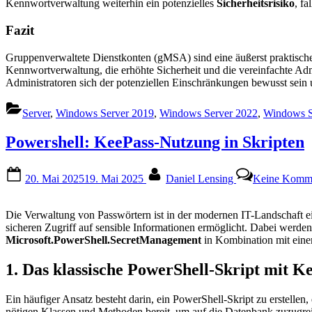
Kennwortverwaltung weiterhin ein potenzielles
Sicherheitsrisiko
, f
Fazit
Gruppenverwaltete Dienstkonten (gMSA) sind eine äußerst praktisch
Kennwortverwaltung, die erhöhte Sicherheit und die vereinfachte Admin
Administratoren sich der potenziellen Einschränkungen bewusst se
Server
,
Windows Server 2019
,
Windows Server 2022
,
Windows S
Powershell: KeePass-Nutzung in Skripten
Posted
By
20. Mai 2025
19. Mai 2025
Daniel Lensing
Keine Komm
on
Die Verwaltung von Passwörtern ist in der modernen IT-Landschaft e
sicheren Zugriff auf sensible Informationen ermöglicht. Dabei werden 
Microsoft.PowerShell.SecretManagement
in Kombination mit einem
1. Das klassische PowerShell-Skript mit K
Ein häufiger Ansatz besteht darin, ein PowerShell-Skript zu erstellen, 
nötigen Klassen und Methoden bereit, um auf die Datenbank zuzugrei