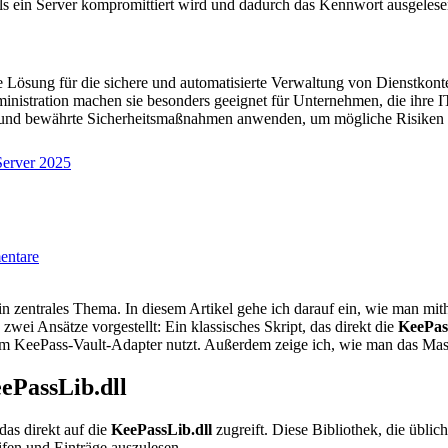
alls ein Server kompromittiert wird und dadurch das Kennwort ausgeles
e Lösung für die sichere und automatisierte Verwaltung von Dienstk
istration machen sie besonders geeignet für Unternehmen, die ihre IT-I
in und bewährte Sicherheitsmaßnahmen anwenden, um mögliche Risiken 
erver 2025
zu
entare
Powershell:
KeePass-
Nutzung
in zentrales Thema. In diesem Artikel gehe ich darauf ein, wie man m
in
zwei Ansätze vorgestellt: Ein klassisches Skript, das direkt die
KeePas
Skripten
 KeePass-Vault-Adapter nutzt. Außerdem zeige ich, wie man das Masterke
eePassLib.dll
das direkt auf die
KeePassLib.dll
zugreift. Diese Bibliothek, die üblich
fen und Einträge auszulesen.