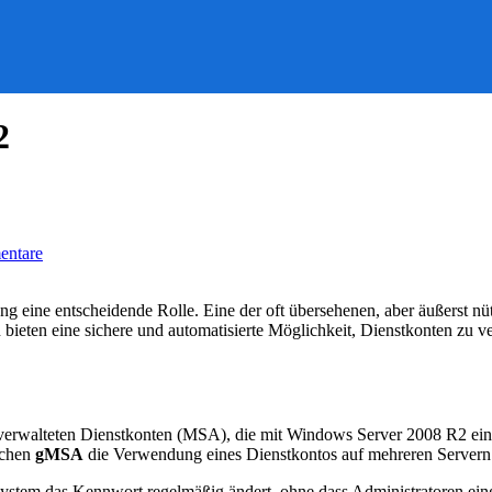
2
zu
entare
Gruppenverwaltete
Dienstkonten
(gMSA)
rung eine entscheidende Rolle. Eine der oft übersehenen, aber äußers
n bieten eine sichere und automatisierte Möglichkeit, Dienstkonten zu 
verwalteten Dienstkonten (MSA), die mit Windows Server 2008 R2 ei
ichen
gMSA
die Verwendung eines Dienstkontos auf mehreren Servern
System das Kennwort regelmäßig ändert, ohne dass Administratoren ein