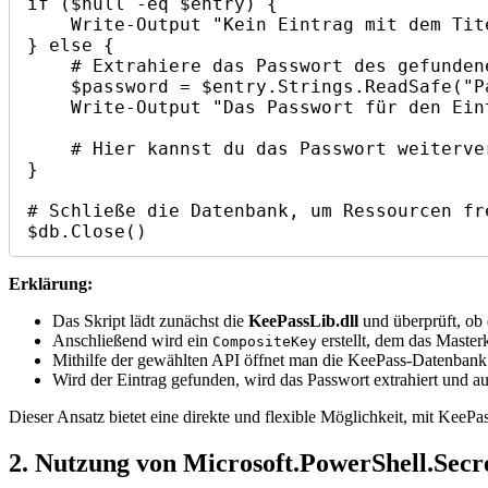
if ($null -eq $entry) {

    Write-Output "Kein Eintrag mit dem Titel '$entryTitle' gefunden."

} else {

    # Extrahiere das Passwort des gefundenen Eintrags

    $password = $entry.Strings.ReadSafe("Password")

    Write-Output "Das Passwort für den Eintrag '$entryTitle' lautet: $password"

    # Hier kannst du das Passwort weiterverarbeiten, z. B. einem anderen Skript übergeben oder in Variablen speichern.

}

# Schließe die Datenbank, um Ressourcen fre
$db.Close()
Erklärung:
Das Skript lädt zunächst die
KeePassLib.dll
und überprüft, ob d
Anschließend wird ein
erstellt, dem das Master
CompositeKey
Mithilfe der gewählten API öffnet man die KeePass-Datenbank
Wird der Eintrag gefunden, wird das Passwort extrahiert und a
Dieser Ansatz bietet eine direkte und flexible Möglichkeit, mit KeeP
2. Nutzung von Microsoft.PowerShell.Se