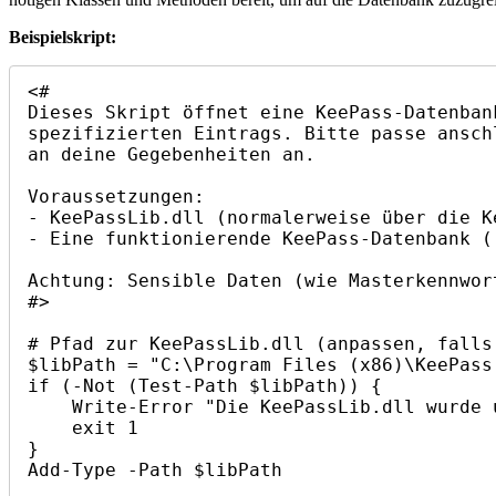
Beispielskript:
<#

Dieses Skript öffnet eine KeePass-Datenban
spezifizierten Eintrags. Bitte passe ansch
an deine Gegebenheiten an.

Voraussetzungen:

- KeePassLib.dll (normalerweise über die K
- Eine funktionierende KeePass-Datenbank (
Achtung: Sensible Daten (wie Masterkennwor
#>

# Pfad zur KeePassLib.dll (anpassen, falls 
$libPath = "C:\Program Files (x86)\KeePass
if (-Not (Test-Path $libPath)) {

    Write-Error "Die KeePassLib.dll wurde unter '$libPath' nicht gefunden."

    exit 1

}

Add-Type -Path $libPath
