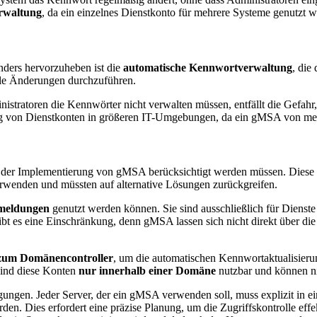
rwaltung
, da ein einzelnes Dienstkonto für mehrere Systeme genutzt 
nders hervorzuheben ist die
automatische Kennwortverwaltung
, die
lle Änderungen durchzuführen.
nistratoren die Kennwörter nicht verwalten müssen, entfällt die Gefahr
 von Dienstkonten in größeren IT-Umgebungen, da ein gMSA von meh
 bei der Implementierung von gMSA berücksichtigt werden müssen. Diese
wenden und müssten auf alternative Lösungen zurückgreifen.
nmeldungen
genutzt werden können. Sie sind ausschließlich für Diens
ibt es eine Einschränkung, denn gMSA lassen sich nicht direkt über d
 zum Domänencontroller
, um die automatischen Kennwortaktualisierun
 sind diese Konten
nur innerhalb einer Domäne
nutzbar und können n
ungen. Jeder Server, der ein gMSA verwenden soll, muss explizit in ei
rden. Dies erfordert eine präzise Planung, um die Zugriffskontrolle effe