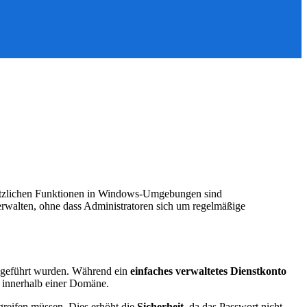
t nützlichen Funktionen in Windows-Umgebungen sind
verwalten, ohne dass Administratoren sich um regelmäßige
ngeführt wurden. Während ein
einfaches verwaltetes Dienstkonto
 innerhalb einer Domäne.
greifen müssen. Dies erhöht die
Sicherheit
, da das Passwort nicht