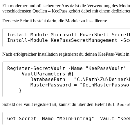
Ein moderner und oft sichererer Ansatz ist die Verwendung des Mod
verschiedensten Quellen – KeePass gehört dabei mit einem dedizierte
Der erste Schritt besteht darin, die Module zu installieren:
Install-Module Microsoft.PowerShell.Secret
Install-Module KeePassSecretManagement -Sc
Nach erfolgreicher Installation registrierst du deinen KeePass-Vaul
Register-SecretVault -Name "KeePassVault" 
    -VaultParameters @{ 

        DatabasePath = "C:\Path\Zu\Deiner\Datenbank.kdbx"; 

        MasterPassword = "DeinMasterPasswort" 

    }
Sobald der Vault registriert ist, kannst du über den Befehl
Get-Secre
Get-Secret -Name "MeinEintrag" -Vault "Kee