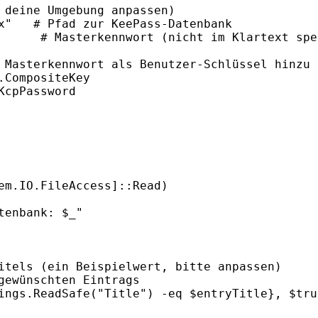
 deine Umgebung anpassen)

x"   # Pfad zur KeePass-Datenbank

      # Masterkennwort (nicht im Klartext spei
 Masterkennwort als Benutzer-Schlüssel hinzu

CompositeKey

cpPassword

itels (ein Beispielwert, bitte anpassen)

gewünschten Eintrags

ings.ReadSafe("Title") -eq $entryTitle}, $tru