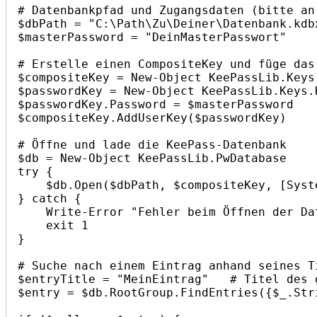
# Datenbankpfad und Zugangsdaten (bitte an
$dbPath = "C:\Path\Zu\Deiner\Datenbank.kdb
$masterPassword = "DeinMasterPasswort"    
# Erstelle einen CompositeKey und füge das
$compositeKey = New-Object KeePassLib.Keys.
$passwordKey = New-Object KeePassLib.Keys.K
$passwordKey.Password = $masterPassword

$compositeKey.AddUserKey($passwordKey)

# Öffne und lade die KeePass-Datenbank

$db = New-Object KeePassLib.PwDatabase

try {

    $db.Open($dbPath, $compositeKey, [System.IO.FileAccess]::Read)

} catch {

    Write-Error "Fehler beim Öffnen der Datenbank: $_"

    exit 1

}

# Suche nach einem Eintrag anhand seines T
$entryTitle = "MeinEintrag"   # Titel des 
$entry = $db.RootGroup.FindEntries({$_.Str