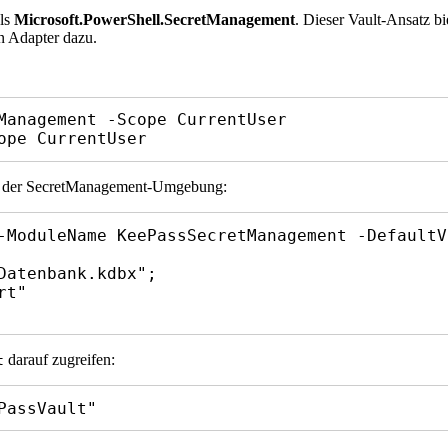
uls
Microsoft.PowerShell.SecretManagement
. Dieser Vault-Ansatz b
n Adapter dazu.
Management -Scope CurrentUser

ope CurrentUser
t in der SecretManagement-Umgebung:
-ModuleName KeePassSecretManagement -DefaultVa
darauf zugreifen:
t
PassVault"