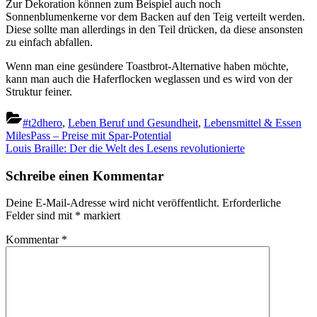
Zur Dekoration können zum Beispiel auch noch
Sonnenblumenkerne vor dem Backen auf den Teig verteilt werden.
Diese sollte man allerdings in den Teil drücken, da diese ansonsten
zu einfach abfallen.
Wenn man eine gesündere Toastbrot-Alternative haben möchte,
kann man auch die Haferflocken weglassen und es wird von der
Struktur feiner.
#t2dhero
,
Leben Beruf und Gesundheit
,
Lebensmittel & Essen
Beitragsnavigation
Previous
MilesPass – Preise mit Spar-Potential
Post:
Next
Louis Braille: Der die Welt des Lesens revolutionierte
Post:
Schreibe einen Kommentar
Deine E-Mail-Adresse wird nicht veröffentlicht.
Erforderliche
Felder sind mit
*
markiert
Kommentar
*