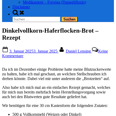
Medikament – Forxiga (Dapagliflozin)
Disclaimer
Toggle
search
Suchen
form
nach:
Dinkelvollkorn-Haferflocken-Brot –
Rezept
Posted
By
3. Januar 2025
3. Januar 2025
Daniel Lensing
Keine
on
zu
Kommentare
Dinkelvollkorn-
Haferflocken-
Da ich im Dezember einige Probleme hatte meine Blutzuckerwerte
Brot
zu halten, habe ich mal geschaut, an welchen Stellschrauben ich
–
drehen könnte. Dabei viel mir unter anderem die „Brotzeiten“ auf.
Rezept
Also habe ich mich mal an ein einfaches Rezept gemacht, welches
für mich nun bereits mehrfach beim Herstellungsvorgang sowie
auch bei den Blutwerten gute Resultate geliefert hat.
Wir benötigen für eine 30 cm Kastenform die folgenden Zutaten:
500 g Vollkornmehl (Weizen oder Dinkel)