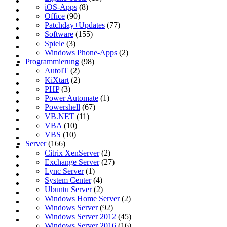
iOS-Apps
(8)
Office
(90)
Patchday+Updates
(77)
Software
(155)
Spiele
(3)
Windows Phone-Apps
(2)
Programmierung
(98)
AutoIT
(2)
KiXtart
(2)
PHP
(3)
Power Automate
(1)
Powershell
(67)
VB.NET
(11)
VBA
(10)
VBS
(10)
Server
(166)
Citrix XenServer
(2)
Exchange Server
(27)
Lync Server
(1)
System Center
(4)
Ubuntu Server
(2)
Windows Home Server
(2)
Windows Server
(92)
Windows Server 2012
(45)
Windows Server 2016
(16)