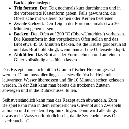
Backpapier auslegen.
Teig formen
: Den Teig nochmals kurz durchkneten und in
die vorbereitete Kastenform geben. Falls gewünscht, die
Oberfläche mit weiteren Samen oder Kernen bestreuen.
Zweite Gehzeit
: Den Teig in der Form nochmals etwa 30
Minuten gehen lassen.
Backen
: Den Ofen auf 200 °C (Ober-/Unterhitze) vorheizen.
Die Kastenform in den vorgeheizten Ofen stellen und das
Brot etwa 45-50 Minuten backen, bis die Kruste goldbraun ist
und das Brot hohl klingt, wenn man auf die Unterseite klopft.
Abkühlen
: Das Brot aus der Form nehmen und auf einem
Gitter vollständig auskühlen lassen.
Das Rezept kann auch mit 25 Gramm frischer Hefe umgesetzt
werden. Dann muss allerdings als erstes die frische Hefe mit
lauwarmen Wasser übergossen und für 10 Minuten stehen gelassen
werden. In der Zeit kann man bereits die trockenen Zutaten
abwiegen und in die Rührschüssel füllen.
Selbstverständlich kann man das Rezept auch abwandeln. Zum
Beispiel kann man in dem erforderlichen Olivenöl auch Zwiebeln
anbraten und diese dem Teig hinzufügen. Dann wird allerdings
etwas mehr Wasser erforderlich sein, da die Zwiebeln etwas Öl
„verbrauchen“.