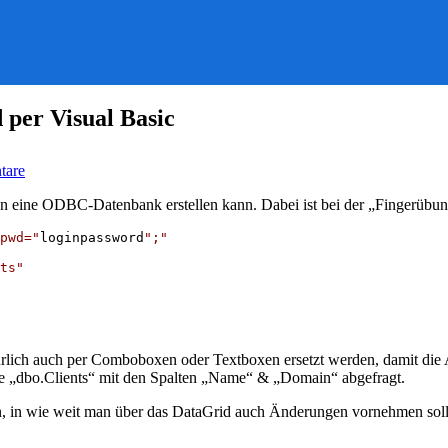
per Visual Basic
zu
tare
Einfache
ODBC-
n an eine ODBC-Datenbank erstellen kann. Dabei ist bei der „Fingerübu
Datenanzeige
in
pwd="
loginpassword
";"
DataGrid
per
ts"
Visual
Basic
rlich auch per Comboboxen oder Textboxen ersetzt werden, damit die A
le „dbo.Clients“ mit den Spalten „Name“ & „Domain“ abgefragt.
n, in wie weit man über das DataGrid auch Änderungen vornehmen soll. 