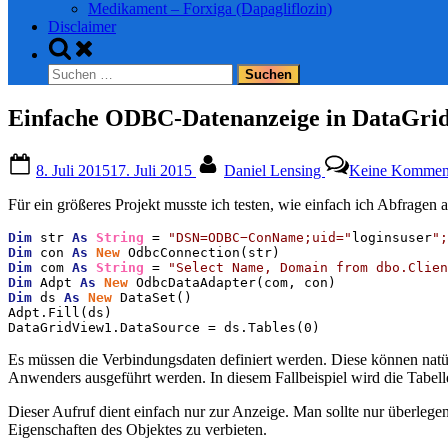
Medikament – Forxiga (Dapagliflozin)
Disclaimer
Toggle
search
Suchen
form
nach:
Einfache ODBC-Datenanzeige in DataGrid 
Posted
By
8. Juli 2015
17. Juli 2015
Daniel Lensing
Keine Kommen
on
Für ein größeres Projekt musste ich testen, wie einfach ich Abfrage
Dim
 str 
As
String
 = 
"DSN=ODBC−ConName;uid="
loginsuser
";
Dim
 con 
As
New
Dim
 com 
As
String
 = 
"Select Name, Domain from dbo.Clien
Dim
 Adpt 
As
New
Dim
 ds 
As
New
 DataSet()

Adpt.Fill(ds)

DataGridView1.DataSource = ds.Tables(0)
Es müssen die Verbindungsdaten definiert werden. Diese können natü
Anwenders ausgeführt werden. In diesem Fallbeispiel wird die Tabel
Dieser Aufruf dient einfach nur zur Anzeige. Man sollte nur überlege
Eigenschaften des Objektes zu verbieten.