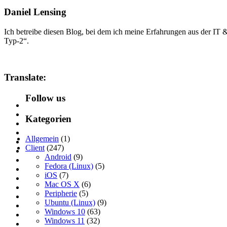
Daniel Lensing
Ich betreibe diesen Blog, bei dem ich meine Erfahrungen aus der IT
Typ-2“.
Translate:
Follow us
Kategorien
Allgemein
(1)
Client
(247)
Android
(9)
Fedora (Linux)
(5)
iOS
(7)
Mac OS X
(6)
Peripherie
(5)
Ubuntu (Linux)
(9)
Windows 10
(63)
Windows 11
(32)