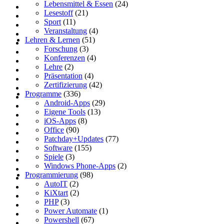
Lebensmittel & Essen
(24)
Lesestoff
(21)
Sport
(11)
Veranstaltung
(4)
Lehren & Lernen
(51)
Forschung
(3)
Konferenzen
(4)
Lehre
(2)
Präsentation
(4)
Zertifizierung
(42)
Programme
(336)
Android-Apps
(29)
Eigene Tools
(13)
iOS-Apps
(8)
Office
(90)
Patchday+Updates
(77)
Software
(155)
Spiele
(3)
Windows Phone-Apps
(2)
Programmierung
(98)
AutoIT
(2)
KiXtart
(2)
PHP
(3)
Power Automate
(1)
Powershell
(67)