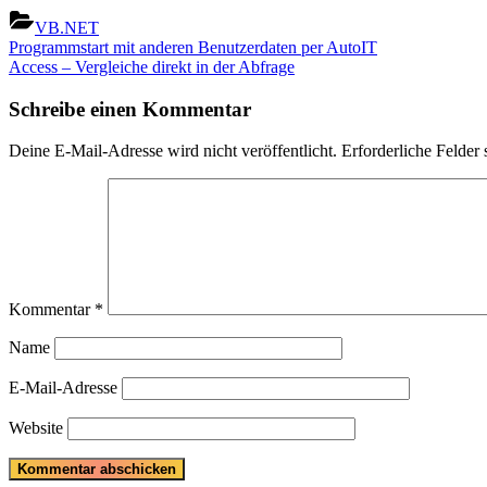
VB.NET
Beitragsnavigation
Previous
Programmstart mit anderen Benutzerdaten per AutoIT
Post:
Next
Access – Vergleiche direkt in der Abfrage
Post:
Schreibe einen Kommentar
Deine E-Mail-Adresse wird nicht veröffentlicht.
Erforderliche Felder 
Kommentar
*
Name
E-Mail-Adresse
Website