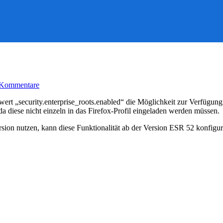
zu
 Kommentare
Firefox:
security.enterprise_roots.enabled
ert „security.enterprise_roots.enabled“ die Möglichkeit zur Verfügung a
t, da diese nicht einzeln in das Firefox-Profil eingeladen werden müssen.
on nutzen, kann diese Funktionalität ab der Version ESR 52 konfigurie