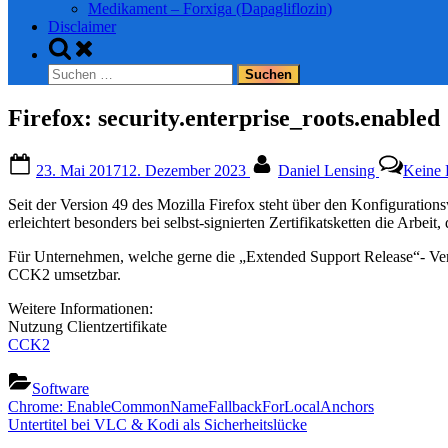
Medikament – Forxiga (Dapagliflozin)
Disclaimer
Toggle
search
Suchen
form
nach:
Firefox: security.enterprise_roots.enabled
Posted
By
23. Mai 2017
12. Dezember 2023
Daniel Lensing
Keine
on
Seit der Version 49 des Mozilla Firefox steht über den Konfigurationsw
erleichtert besonders bei selbst-signierten Zertifikatsketten die Arbei
Für Unternehmen, welche gerne die „Extended Support Release“- Versi
CCK2 umsetzbar.
Weitere Informationen:
Nutzung Clientzertifikate
CCK2
Software
Beitragsnavigation
Previous
Chrome: EnableCommonNameFallbackForLocalAnchors
Post:
Next
Untertitel bei VLC & Kodi als Sicherheitslücke
Post: