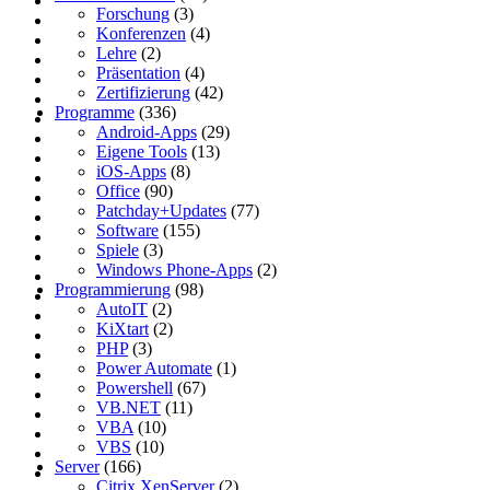
Forschung
(3)
Konferenzen
(4)
Lehre
(2)
Präsentation
(4)
Zertifizierung
(42)
Programme
(336)
Android-Apps
(29)
Eigene Tools
(13)
iOS-Apps
(8)
Office
(90)
Patchday+Updates
(77)
Software
(155)
Spiele
(3)
Windows Phone-Apps
(2)
Programmierung
(98)
AutoIT
(2)
KiXtart
(2)
PHP
(3)
Power Automate
(1)
Powershell
(67)
VB.NET
(11)
VBA
(10)
VBS
(10)
Server
(166)
Citrix XenServer
(2)