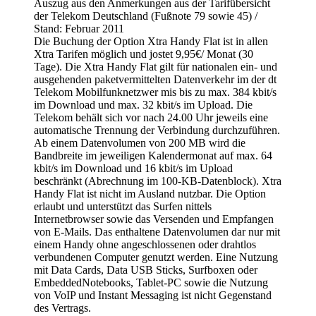
Auszug aus den Anmerkungen aus der Tarifübersicht
der Telekom Deutschland (Fußnote 79 sowie 45) /
Stand: Februar 2011
Die Buchung der Option Xtra Handy Flat ist in allen
Xtra Tarifen möglich und jostet 9,95€/ Monat (30
Tage). Die Xtra Handy Flat gilt für nationalen ein- und
ausgehenden paketvermittelten Datenverkehr im der dt
Telekom Mobilfunknetzwer mis bis zu max. 384 kbit/s
im Download und max. 32 kbit/s im Upload. Die
Telekom behält sich vor nach 24.00 Uhr jeweils eine
automatische Trennung der Verbindung durchzuführen.
Ab einem Datenvolumen von 200 MB wird die
Bandbreite im jeweiligen Kalendermonat auf max. 64
kbit/s im Download und 16 kbit/s im Upload
beschränkt (Abrechnung im 100-KB-Datenblock). Xtra
Handy Flat ist nicht im Ausland nutzbar. Die Option
erlaubt und unterstützt das Surfen nittels
Internetbrowser sowie das Versenden und Empfangen
von E-Mails. Das enthaltene Datenvolumen dar nur mit
einem Handy ohne angeschlossenen oder drahtlos
verbundenen Computer genutzt werden. Eine Nutzung
mit Data Cards, Data USB Sticks, Surfboxen oder
EmbeddedNotebooks, Tablet-PC sowie die Nutzung
von VoIP und Instant Messaging ist nicht Gegenstand
des Vertrags.