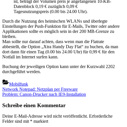
ist, beträgt der Volumen preis je angefangenen 10-KB-
Datenblock 0,19 € zuzüglich 0,09 €
Tagesnutzungspreis (0.00 bis 24.00 Uhr).
Durch die Nutzung des heimischen WLANs und überlegte
Einstellungen der Push-Funktion für E-Mails, Twitter oder andere
Applikationen sollte es möglich sein in der 200 MB-Grenze zu
bleiben.
Man sollte nur darauf achten, dass wenn man die Flatrate
abbestellt, die Option „Xtra Handy Day Flat“ zu buchen, da man
dort dann für einen Tag (0.00 bis 24.00 Uhr) für 0,99 € für den
Notfall im Internet surfen kann.
Buchung der jeweiligen Option kann unter der Kurzwahl 2202
durchgeführt werden.
Mobilfunk
Beitragsnavigation
Previous
Network Notepad: Netzplan per Freeware
Post:
Next
Problem: Canon-Drucker nach IE9-Installation
Post:
Schreibe einen Kommentar
Deine E-Mail-Adresse wird nicht veröffentlicht.
Erforderliche
Felder sind mit
*
markiert