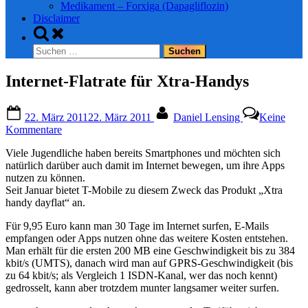
Medikament – Forxiga (Dapagliflozin)
Disclaimer
Toggle
search
Suchen
form
nach:
Internet-Flatrate für Xtra-Handys
Posted
By
22. März 2011
22. März 2011
Daniel Lensing
Keine
on
zu
Kommentare
Internet-
Viele Jugendliche haben bereits Smartphones und möchten sich
Flatrate
natürlich darüber auch damit im Internet bewegen, um ihre Apps
für
nutzen zu können.
Xtra-
Seit Januar bietet T-Mobile zu diesem Zweck das Produkt „Xtra
Handys
handy dayflat“ an.
Für 9,95 Euro kann man 30 Tage im Internet surfen, E-Mails
empfangen oder Apps nutzen ohne das weitere Kosten entstehen.
Man erhält für die ersten 200 MB eine Geschwindigkeit bis zu 384
kbit/s (UMTS), danach wird man auf GPRS-Geschwindigkeit (bis
zu 64 kbit/s; als Vergleich 1 ISDN-Kanal, wer das noch kennt)
gedrosselt, kann aber trotzdem munter langsamer weiter surfen.