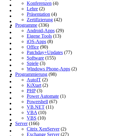
Konferenzen
(4)
Lehre
(2)
Präsentation
(4)
Zertifizierung
(42)
Programme
(336)
Android-Apps
(29)
Eigene Tools
(13)
iOS-Apps
(8)
Office
(90)
Patchday+Updates
(77)
Software
(155)
Spiele
(3)
Windows Phone-Apps
(2)
Programmierung
(98)
AutoIT
(2)
KiXtart
(2)
PHP
(3)
Power Automate
(1)
Powershell
(67)
VB.NET
(11)
VBA
(10)
VBS
(10)
Server
(166)
Citrix XenServer
(2)
Exchange Server
(27)