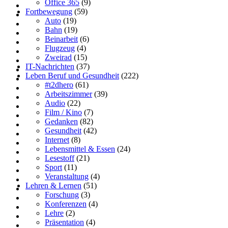
Office 365
(9)
Fortbewegung
(59)
Auto
(19)
Bahn
(19)
Beinarbeit
(6)
Flugzeug
(4)
Zweirad
(15)
IT-Nachrichten
(37)
Leben Beruf und Gesundheit
(222)
#t2dhero
(61)
Arbeitszimmer
(39)
Audio
(22)
Film / Kino
(7)
Gedanken
(82)
Gesundheit
(42)
Internet
(8)
Lebensmittel & Essen
(24)
Lesestoff
(21)
Sport
(11)
Veranstaltung
(4)
Lehren & Lernen
(51)
Forschung
(3)
Konferenzen
(4)
Lehre
(2)
Präsentation
(4)