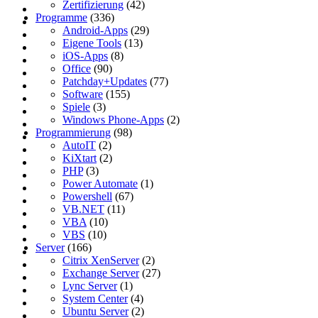
Zertifizierung
(42)
Programme
(336)
Android-Apps
(29)
Eigene Tools
(13)
iOS-Apps
(8)
Office
(90)
Patchday+Updates
(77)
Software
(155)
Spiele
(3)
Windows Phone-Apps
(2)
Programmierung
(98)
AutoIT
(2)
KiXtart
(2)
PHP
(3)
Power Automate
(1)
Powershell
(67)
VB.NET
(11)
VBA
(10)
VBS
(10)
Server
(166)
Citrix XenServer
(2)
Exchange Server
(27)
Lync Server
(1)
System Center
(4)
Ubuntu Server
(2)