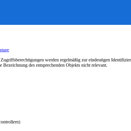
zu
tare
Meine
meistgenutzen
 Zugriffsberechtigungen werden regelmäßig zur eindeutigen Identifiz
Windows-
e Bezeichnung des entsprechenden Objekts nicht relevant.
SIDs
ontrollern)