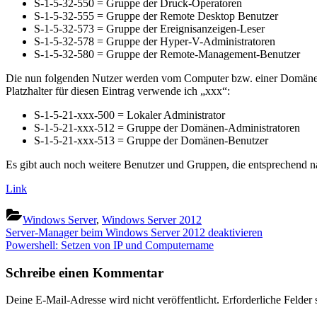
S-1-5-32-550 = Gruppe der Druck-Operatoren
S-1-5-32-555 = Gruppe der Remote Desktop Benutzer
S-1-5-32-573 = Gruppe der Ereignisanzeigen-Leser
S-1-5-32-578 = Gruppe der Hyper-V-Administratoren
S-1-5-32-580 = Gruppe der Remote-Management-Benutzer
Die nun folgenden Nutzer werden vom Computer bzw. einer Domäne mit e
Platzhalter für diesen Eintrag verwende ich „xxx“:
S-1-5-21-xxx-500 = Lokaler Administrator
S-1-5-21-xxx-512 = Gruppe der Domänen-Administratoren
S-1-5-21-xxx-513 = Gruppe der Domänen-Benutzer
Es gibt auch noch weitere Benutzer und Gruppen, die entsprechend 
Link
Windows Server
,
Windows Server 2012
Beitragsnavigation
Previous
Server-Manager beim Windows Server 2012 deaktivieren
Post:
Next
Powershell: Setzen von IP und Computername
Post:
Schreibe einen Kommentar
Deine E-Mail-Adresse wird nicht veröffentlicht.
Erforderliche Felder 