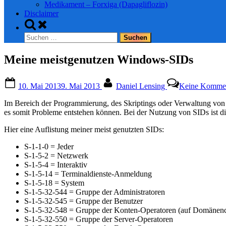
Medikament – Forxiga (Dapagliflozin)
Disclaimer
Toggle
search
Suchen
form
nach:
Meine meistgenutzen Windows-SIDs
Posted
By
10. Mai 2013
9. Mai 2013
Daniel Lensing
Keine Kommen
on
Im Bereich der Programmierung, des Skriptings oder Verwaltung von
es somit Probleme entstehen können. Bei der Nutzung von SIDs ist di
Hier eine Auflistung meiner meist genutzten SIDs:
S-1-1-0 = Jeder
S-1-5-2 = Netzwerk
S-1-5-4 = Interaktiv
S-1-5-14 = Terminaldienste-Anmeldung
S-1-5-18 = System
S-1-5-32-544 = Gruppe der Administratoren
S-1-5-32-545 = Gruppe der Benutzer
S-1-5-32-548 = Gruppe der Konten-Operatoren (auf Domänenc
S-1-5-32-550 = Gruppe der Server-Operatoren