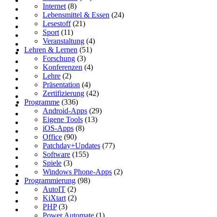
Internet
(8)
Lebensmittel & Essen
(24)
Lesestoff
(21)
Sport
(11)
Veranstaltung
(4)
Lehren & Lernen
(51)
Forschung
(3)
Konferenzen
(4)
Lehre
(2)
Präsentation
(4)
Zertifizierung
(42)
Programme
(336)
Android-Apps
(29)
Eigene Tools
(13)
iOS-Apps
(8)
Office
(90)
Patchday+Updates
(77)
Software
(155)
Spiele
(3)
Windows Phone-Apps
(2)
Programmierung
(98)
AutoIT
(2)
KiXtart
(2)
PHP
(3)
Power Automate
(1)