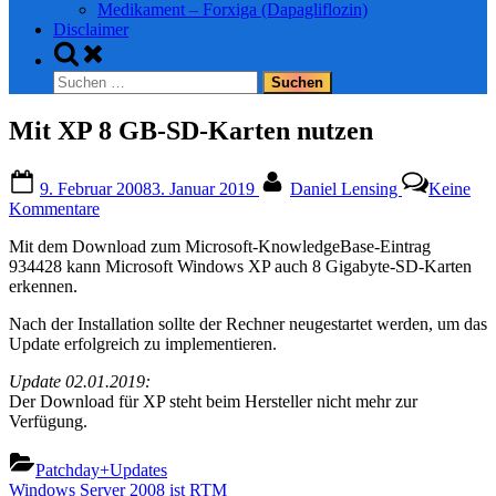
Medikament – Forxiga (Dapagliflozin)
Disclaimer
Toggle
search
Suchen
form
nach:
Mit XP 8 GB-SD-Karten nutzen
Posted
By
9. Februar 2008
3. Januar 2019
Daniel Lensing
Keine
on
zu
Kommentare
Mit
Mit dem Download zum Microsoft-KnowledgeBase-Eintrag
XP
934428 kann Microsoft Windows XP auch 8 Gigabyte-SD-Karten
8
erkennen.
GB-
SD-
Nach der Installation sollte der Rechner neugestartet werden, um das
Karten
Update erfolgreich zu implementieren.
nutzen
Update 02.01.2019:
Der Download für XP steht beim Hersteller nicht mehr zur
Verfügung.
Patchday+Updates
Beitragsnavigation
Previous
Windows Server 2008 ist RTM