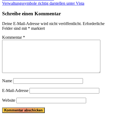
Post:
Next
Verwaltungssymbole richtig darstellen unter Vista
Post:
Schreibe einen Kommentar
Deine E-Mail-Adresse wird nicht veröffentlicht.
Erforderliche
Felder sind mit
*
markiert
Kommentar
*
Name
E-Mail-Adresse
Website