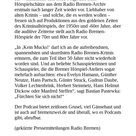
Hörspielschätze aus dem Radio Bremen-Archiv
erstmals nach langer Zeit wieder vor. Liebhaber von
alten Krimis – und solche, die es werden wollen –
freuen sich auf Produktionen aus den goldenen Zeiten
des Kriminalhörspiels, der 1950er und -60er Jahre, aber
die auditive Zeitreise stellt auch Radio Bremen-
Hörspiele der 70er und 80er Jahre vor.
„In ‚Kein Mucks!‘ darf ich an die aufreibendsten,
spannendsten und skurrilsten Radio Bremen-Krimis
erinnern, die zum Teil über 50 Jahre nicht wiederholt
worden sind. Und an beliebte Schauspielerinnen und
Schauspieler, die die Bremer Hörspiel-Ateliers sogar
mehrfach aufsuchten: etwa Evelyn Hamann, Günther
Neutze, Hans Paetsch, Günter Strack, Gudrun Daube,
Volker Lechtenbrink, Herbert Steinmetz, Hans Helmut
Dickow oder Manfred Steffen“, sagt Bastian Pastewka:
„Fürchten Sie sich nicht!“
Der Podcast bietet zeitlosen Grusel, viel Gänsehaut und
ist auch auf bremenzwei.de und überall, wo es Podcasts
gibt, abrufbar.
(gekürzte Pressemitteilungen Radio Bremen)