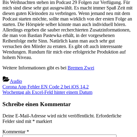
Bis Weihnachten stehen im Podcast 29 Folgen zur Verfügung. Für
mich sind diese sehr gut ausgewählt. Es macht immer Spaß Zeit mit
diesen guten Kleinoden zu verbringen. Wenn jemand neu mit dem
Podcast starten möchte, sollte man wirklich von der ersten Folge an
starten. Die Hörspiele selber könnte man auch individuell hören.
Allerdings ergeben die sauber recherchierten Zusatzinformationen,
die man von Bastian Pastewka erhält, in der vorgesehenen
Reihenfolge mehr Sinn. Natürlich kann man auch sehr gut
versuchen den Mörder zu erraten. Es gibt oft auch interessante
Wendungen. Rundum für mich eine erfolgreiche Produktion auf
hohem Niveau.
Weitere Informationen gibt es bei
Bremen Zwei
Audio
Beitragsnavigation
Previous
Corona App Fehler EN Code 2 bei iOS 14.2
Post:
Next
Wochentag als Excel-Feld hinter einem Datum
Post:
Schreibe einen Kommentar
Deine E-Mail-Adresse wird nicht veröffentlicht.
Erforderliche
Felder sind mit
*
markiert
Kommentar
*