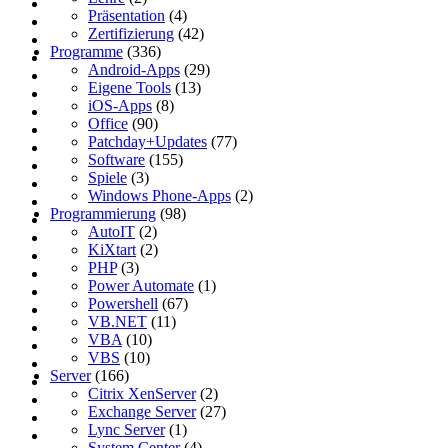
Präsentation
(4)
Zertifizierung
(42)
Programme
(336)
Android-Apps
(29)
Eigene Tools
(13)
iOS-Apps
(8)
Office
(90)
Patchday+Updates
(77)
Software
(155)
Spiele
(3)
Windows Phone-Apps
(2)
Programmierung
(98)
AutoIT
(2)
KiXtart
(2)
PHP
(3)
Power Automate
(1)
Powershell
(67)
VB.NET
(11)
VBA
(10)
VBS
(10)
Server
(166)
Citrix XenServer
(2)
Exchange Server
(27)
Lync Server
(1)
System Center
(4)