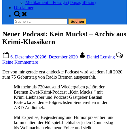
Medikament – Forxiga (Dapagliflozin)
Disclaimer
Toggle
search
Suchen
form
nach:
Neuer Podcast: Kein Mucks! – Archiv aus
Krimi-Klassikern
Posted
By
6. Dezember 2020
6. Dezember 2020
Daniel Lensing
on
zu
Keine Kommentare
Neuer
Der von mir gerade erst entdeckte Podcast wird seit dem Juli 2020
Podcast:
zum 75 Geburtstag von Radio Bremen ausgestrahlt.
Kein
Mucks!
Mit mehr als 720-tausend Wiedergaben gehört der
–
Bremen Zwei-Krimi-Podcast „Kein Mucks!“ mit
Archiv
Krimi-Liebhaber und Podcast-Gastgeber Bastian
aus
Pastewka zu den erfolgreichsten Sendereihen in der
Krimi-
ARD Audiothek.
Klassikern
Mit Expertise, Begeisterung und Humor präsentiert und
kommentiert der Hörspiel-Liebhaber jeden Donnerstag
bis Weihnachten eine neue Folge und stellt