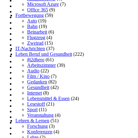
Microsoft Azure
(7)
Office 365
(9)
Fortbewegung
(59)
Auto
(19)
Bahn
(19)
Beinarbeit
(6)
Flugzeug
(4)
Zweirad
(15)
IT-Nachrichten
(37)
Leben Beruf und Gesundheit
(222)
#t2dhero
(61)
Arbeitszimmer
(39)
Audio
(22)
Film / Kino
(7)
Gedanken
(82)
Gesundheit
(42)
Internet
(8)
Lebensmittel & Essen
(24)
Lesestoff
(21)
Sport
(11)
Veranstaltung
(4)
Lehren & Lernen
(51)
Forschung
(3)
Konferenzen
(4)
Lehre
(2)