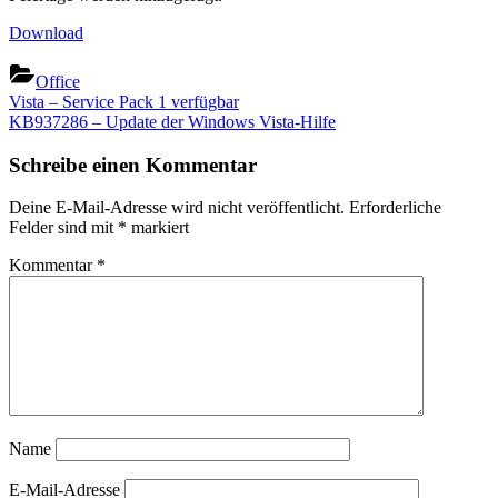
Download
Office
Beitragsnavigation
Previous
Vista – Service Pack 1 verfügbar
Post:
Next
KB937286 – Update der Windows Vista-Hilfe
Post:
Schreibe einen Kommentar
Deine E-Mail-Adresse wird nicht veröffentlicht.
Erforderliche
Felder sind mit
*
markiert
Kommentar
*
Name
E-Mail-Adresse