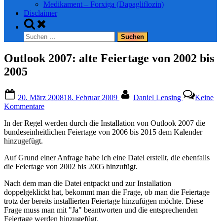
Medikament – Forxiga (Dapagliflozin)
Disclaimer
Toggle
search
Suchen
form
nach:
Outlook 2007: alte Feiertage von 2002 bis
2005
Posted
By
20. März 2008
18. Februar 2009
Daniel Lensing
Keine
on
zu
Kommentare
Outlook
In der Regel werden durch die Installation von Outlook 2007 die
2007:
bundeseinheitlichen Feiertage von 2006 bis 2015 dem Kalender
alte
hinzugefügt.
Feiertage
von
Auf Grund einer Anfrage habe ich eine Datei erstellt, die ebenfalls
2002
die Feiertage von 2002 bis 2005 hinzufügt.
bis
2005
Nach dem man die Datei entpackt und zur Installation
doppelgeklickt hat, bekommt man die Frage, ob man die Feiertage
trotz der bereits installierten Feiertage hinzufügen möchte. Diese
Frage muss man mit "Ja" beantworten und die entsprechenden
Feiertage werden hinzugefügt.