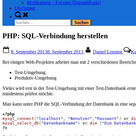
Medikament – Forxiga (Dapagliflozin)
Disclaimer
Toggle
search
Suchen
form
nach:
PHP: SQL-Verbindung herstellen
Posted
By
8. September 2013
8. September 2013
Daniel Lensing
Ke
on
Bei einigen Web-Projekten arbeitet man mit 2 verschiedenen Bereiche
Test-Umgebung
Produktiv-Umgebung
Vieles wird erst in der Test-Umgebung mit einer Test-Datenbank ers
mindestens prüfen möchte.
Man kann unter PHP die SQL-Verbindung der Datenbank in eine separa
<?php
mysql_connect
(
"localhost"
,
"Benutzer"
,
"Passwort"
)
 or 
di
mysql_select_db
(
"Datenbankname"
)
 or 
die
(
"Die Datenbank
?>