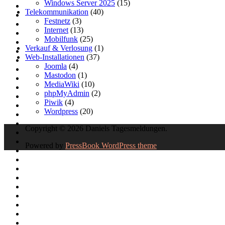
Windows Server 2025
(15)
Telekommunikation
(40)
Festnetz
(3)
Internet
(13)
Mobilfunk
(25)
Verkauf & Verlosung
(1)
Web-Installationen
(37)
Joomla
(4)
Mastodon
(1)
MediaWiki
(10)
phpMyAdmin
(2)
Piwik
(4)
Wordpress
(20)
Copyright © 2026 Daniels Tagesmeldungen.
Powered by
PressBook WordPress theme