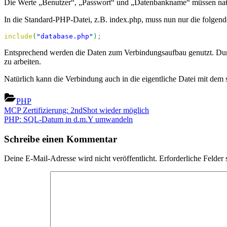
Die Werte „Benutzer“, „Passwort“ und „Datenbankname“ müssen natür
In die Standard-PHP-Datei, z.B. index.php, muss nun nur die folgend
include
(
"database.php"
)
;
Entsprechend werden die Daten zum Verbindungsaufbau genutzt. Du
zu arbeiten.
Natürlich kann die Verbindung auch in die eigentliche Datei mit dem 
PHP
Beitragsnavigation
Previous
MCP Zertifizierung: 2ndShot wieder möglich
Post:
Next
PHP: SQL-Datum in d.m.Y umwandeln
Post:
Schreibe einen Kommentar
Deine E-Mail-Adresse wird nicht veröffentlicht.
Erforderliche Felder 