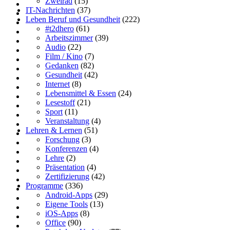
Zweirad
(15)
IT-Nachrichten
(37)
Leben Beruf und Gesundheit
(222)
#t2dhero
(61)
Arbeitszimmer
(39)
Audio
(22)
Film / Kino
(7)
Gedanken
(82)
Gesundheit
(42)
Internet
(8)
Lebensmittel & Essen
(24)
Lesestoff
(21)
Sport
(11)
Veranstaltung
(4)
Lehren & Lernen
(51)
Forschung
(3)
Konferenzen
(4)
Lehre
(2)
Präsentation
(4)
Zertifizierung
(42)
Programme
(336)
Android-Apps
(29)
Eigene Tools
(13)
iOS-Apps
(8)
Office
(90)