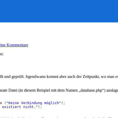
zu
ine Kommentare
PHP:
SQL-
n:
Verbindung
herstellen
tellt und geprüft. Irgendwann kommt aber auch der Zeitpunkt, wo man 
te Datei (in diesem Beispiel mit dem Namen „database.php“) auslagern
e
(
"Keine Verbindung möglich"
)
;
 existiert nicht."
)
;