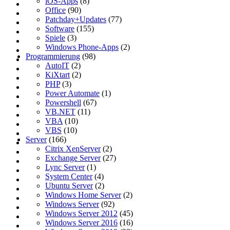
iOS-Apps
(8)
Office
(90)
Patchday+Updates
(77)
Software
(155)
Spiele
(3)
Windows Phone-Apps
(2)
Programmierung
(98)
AutoIT
(2)
KiXtart
(2)
PHP
(3)
Power Automate
(1)
Powershell
(67)
VB.NET
(11)
VBA
(10)
VBS
(10)
Server
(166)
Citrix XenServer
(2)
Exchange Server
(27)
Lync Server
(1)
System Center
(4)
Ubuntu Server
(2)
Windows Home Server
(2)
Windows Server
(92)
Windows Server 2012
(45)
Windows Server 2016
(16)