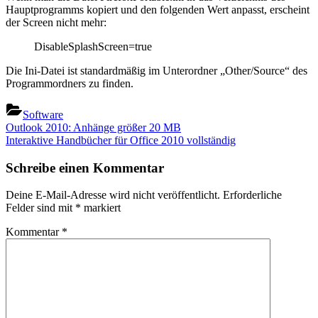
Hauptprogramms kopiert und den folgenden Wert anpasst, erscheint
der Screen nicht mehr:
DisableSplashScreen=true
Die Ini-Datei ist standardmäßig im Unterordner „Other/Source“ des
Programmordners zu finden.
Software
Beitragsnavigation
Previous
Outlook 2010: Anhänge größer 20 MB
Post:
Next
Interaktive Handbücher für Office 2010 vollständig
Post:
Schreibe einen Kommentar
Deine E-Mail-Adresse wird nicht veröffentlicht.
Erforderliche
Felder sind mit
*
markiert
Kommentar
*