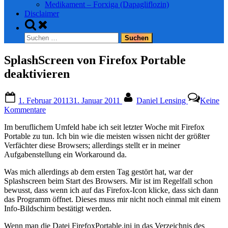
Medikament – Forxiga (Dapagliflozin)
Disclaimer
Toggle
search
Suchen
form
nach:
SplashScreen von Firefox Portable
deaktivieren
Posted
By
1. Februar 2011
31. Januar 2011
Daniel Lensing
Keine
on
zu
Kommentare
SplashScreen
Im beruflichem Umfeld habe ich seit letzter Woche mit Firefox
von
Portable zu tun. Ich bin wie die meisten wissen nicht der größter
Firefox
Verfächter diese Browsers; allerdings stellt er in meiner
Portable
Aufgabenstellung ein Workaround da.
deaktivieren
Was mich allerdings ab dem ersten Tag gestört hat, war der
Splashscreen beim Start des Browsers. Mir ist im Regelfall schon
bewusst, dass wenn ich auf das Firefox-Icon klicke, dass sich dann
das Programm öffnet. Dieses muss mir nicht noch einmal mit einem
Info-Bildschirm bestätigt werden.
Wenn man die Datei FirefoxPortable.ini in das Verzeichnis des