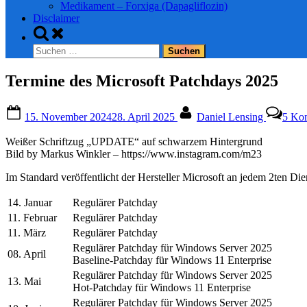
Medikament – Forxiga (Dapagliflozin)
Disclaimer
Toggle
search
Suchen
form
nach:
Termine des Microsoft Patchdays 2025
Posted
By
15. November 2024
28. April 2025
Daniel Lensing
5 Ko
on
Weißer Schriftzug „UPDATE“ auf schwarzem Hintergrund
Bild by Markus Winkler – https://www.instagram.com/m23
Im Standard veröffentlicht der Hersteller Microsoft an jedem 2ten Di
14. Januar
Regulärer Patchday
11. Februar
Regulärer Patchday
11. März
Regulärer Patchday
Regulärer Patchday für Windows Server 2025
08. April
Baseline-Patchday für Windows 11 Enterprise
Regulärer Patchday für Windows Server 2025
13. Mai
Hot-Patchday für Windows 11 Enterprise
Regulärer Patchday für Windows Server 2025