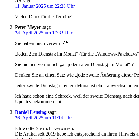
AS
sagt:
des
11. Januar 2025 um 22:28 Uhr
Microsoft
Vielen Dank für die Termine!
Patchdays
Peter Meyer
sagt:
2025”
24. April 2025 um 17:33 Uhr
Sie haben mich verwirrt 🙂
„jeden 2ten Dienstag im Monat“ (für die „Windows-Patchdays“)
Sie meinen vermutlich „an jedem 2ten Dienstag im Monat“ ?
Denken Sie an einen Satz wie „jede zweite Äußerung dieser Per
Jeder zweite Dienstag in einem Monat ist eben abwechselnd eine
Ich hatte schon eine Schreck, weil der zweite Dienstag nach d
Updates bekommen hat.
Daniel Lensing
sagt:
26. April 2025 um 11:14 Uhr
Ich wollte Sie nicht verwirren.
Die Artikel seit 2019 habe ich entsprechend an ihren Hinweis a