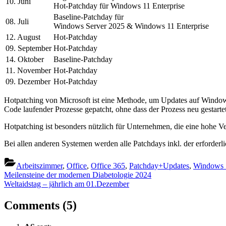
10. Juni
Hot-Patchday für Windows 11 Enterprise
Baseline-Patchday für
08. Juli
Windows Server 2025 & Windows 11 Enterprise
12. August
Hot-Patchday
09. September
Hot-Patchday
14. Oktober
Baseline-Patchday
11. November
Hot-Patchday
09. Dezember
Hot-Patchday
Hotpatching von Microsoft ist eine Methode, um Updates auf Windows S
Code laufender Prozesse gepatcht, ohne dass der Prozess neu gestart
Hotpatching ist besonders nützlich für Unternehmen, die eine hohe V
Bei allen anderen Systemen werden alle Patchdays inkl. der erforderl
Arbeitszimmer
,
Office
,
Office 365
,
Patchday+Updates
,
Windows 
Beitragsnavigation
Previous
Meilensteine der modernen Diabetologie 2024
Post:
Next
Weltaidstag – jährlich am 01.Dezember
Post:
on
Comments
(5)
“Termine