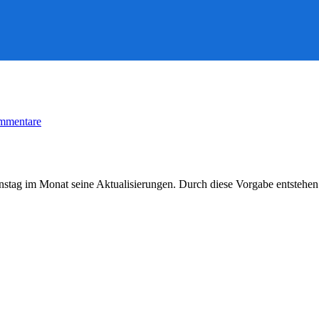
zu
mmentare
Termine
des
Microsoft
Patchdays
2025
enstag im Monat seine Aktualisierungen. Durch diese Vorgabe entstehen