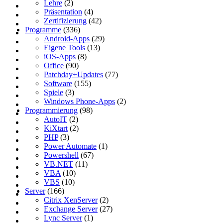
Lehre
(2)
Präsentation
(4)
Zertifizierung
(42)
Programme
(336)
Android-Apps
(29)
Eigene Tools
(13)
iOS-Apps
(8)
Office
(90)
Patchday+Updates
(77)
Software
(155)
Spiele
(3)
Windows Phone-Apps
(2)
Programmierung
(98)
AutoIT
(2)
KiXtart
(2)
PHP
(3)
Power Automate
(1)
Powershell
(67)
VB.NET
(11)
VBA
(10)
VBS
(10)
Server
(166)
Citrix XenServer
(2)
Exchange Server
(27)
Lync Server
(1)