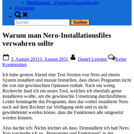
Medikament – Forxiga (Dapagliflozin)
Disclaimer
Toggle
search
Suchen
form
nach:
Warum man Nero-Installationsfiles
verwahren sollte
Posted
By
3. August 2011
3. August 2011
Daniel Lensing
Keine
on
zu
Kommentare
Warum
Ich habe gestern Abend eine Test-Version von Nero auf einem
man
System installiert und musste feststellen, dass dieses Programm nicht
Nero-
die von mir gewünschten Optionen enthält. Nach ein wenig
Installationsfiles
Recherche fand ich ein neues Tool, welches ich ebenfalls gerne
verwahren
installieren wollte, um die gewünschte Umsetzung durchzuführen.
sollte
Leider bemängelte das Programm, dass das vorher installierte Nero
noch auf dem Rechner zur Verfügung steht und es nicht
gewährleistet werden könne, dass die Funktionen alle umgesetzt
werden können.
Also dachte ich: Nichts leichter als dass; Deinstalliere ich halt Nero.
Nun wechselte ich zu „Programme und Funktionen“ in der