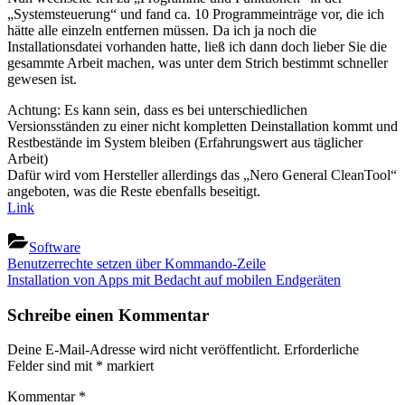
„Systemsteuerung“ und fand ca. 10 Programmeinträge vor, die ich
hätte alle einzeln entfernen müssen. Da ich ja noch die
Installationsdatei vorhanden hatte, ließ ich dann doch lieber Sie die
gesammte Arbeit machen, was unter dem Strich bestimmt schneller
gewesen ist.
Achtung: Es kann sein, dass es bei unterschiedlichen
Versionsständen zu einer nicht kompletten Deinstallation kommt und
Restbestände im System bleiben (Erfahrungswert aus täglicher
Arbeit)
Dafür wird vom Hersteller allerdings das „Nero General CleanTool“
angeboten, was die Reste ebenfalls beseitigt.
Link
Software
Beitragsnavigation
Previous
Benutzerrechte setzen über Kommando-Zeile
Post:
Next
Installation von Apps mit Bedacht auf mobilen Endgeräten
Post:
Schreibe einen Kommentar
Deine E-Mail-Adresse wird nicht veröffentlicht.
Erforderliche
Felder sind mit
*
markiert
Kommentar
*