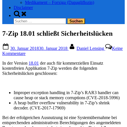
Medikament – Forxiga (Dapagliflozin)
Disclaimer
Toggle
search
Suchen
form
nach:
7-Zip 18.01 schließt Sicherheitslücken
Posted
By
30. Januar 2018
30. Januar 2018
Daniel Lensing
Keine
on
zu
Kommentare
7-
In der Version
18.01
der auch für kommerziellen Einsatz
Zip
kostenfreien Applikation 7-Zip werden die folgenden
18.01
Sicherheitslücken geschlossen:
schließt
Sicherheitslücken
Improper exception handling in 7-Zip’s RAR3 handler can
cause heap or stack memory corruptions (CVE-2018-5996)
A heap buffer overflow vulnerability in 7-Zip’s shrink
decoder. (CVE-2017-17969)
Bei der erfolgreichen Ausnutzung ist eine Systemübernahme bei
entsprechenden administrativen Berechtigungen des angemeldeten