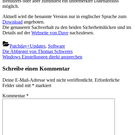
Benutzers oder aber zumindest ein unbemerkter Datenabfluss
möglich.
Aktuell wird die benannte Version nur in englischer Sprache zum
Download
angeboten.
Die genaueren Sachverhalt zu den beiden Sicherheitslücken sind im
Details auf der
Webseite von Dave
nachzulesen.
Patchday+Updates
,
Software
Beitragsnavigation
Previous
Die Abbieger von Thomas Schweres
Post:
Next
Windows Einstellungen direkt ansprechen
Post:
Schreibe einen Kommentar
Deine E-Mail-Adresse wird nicht veröffentlicht.
Erforderliche
Felder sind mit
*
markiert
Kommentar
*