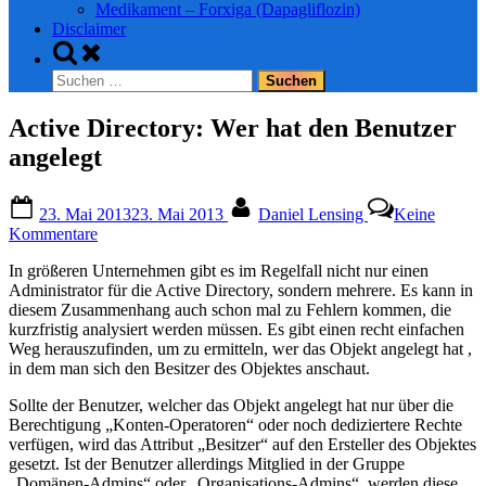
Medikament – Forxiga (Dapagliflozin)
Disclaimer
Toggle
search
Suchen
form
nach:
Active Directory: Wer hat den Benutzer
angelegt
Posted
By
23. Mai 2013
23. Mai 2013
Daniel Lensing
Keine
on
zu
Kommentare
Active
In größeren Unternehmen gibt es im Regelfall nicht nur einen
Directory:
Administrator für die Active Directory, sondern mehrere. Es kann in
Wer
diesem Zusammenhang auch schon mal zu Fehlern kommen, die
hat
kurzfristig analysiert werden müssen. Es gibt einen recht einfachen
den
Weg herauszufinden, um zu ermitteln, wer das Objekt angelegt hat ,
Benutzer
in dem man sich den Besitzer des Objektes anschaut.
angelegt
Sollte der Benutzer, welcher das Objekt angelegt hat nur über die
Berechtigung „Konten-Operatoren“ oder noch dediziertere Rechte
verfügen, wird das Attribut „Besitzer“ auf den Ersteller des Objektes
gesetzt. Ist der Benutzer allerdings Mitglied in der Gruppe
„Domänen-Admins“ oder „Organisations-Admins“, werden diese