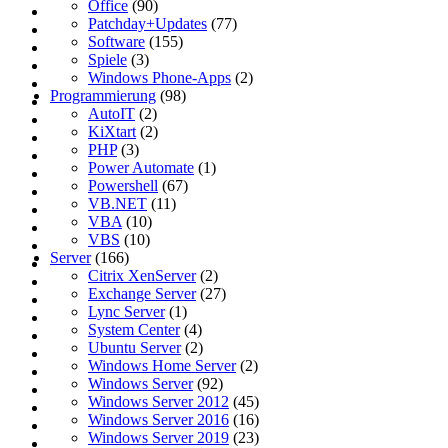
Office
(90)
Patchday+Updates
(77)
Software
(155)
Spiele
(3)
Windows Phone-Apps
(2)
Programmierung
(98)
AutoIT
(2)
KiXtart
(2)
PHP
(3)
Power Automate
(1)
Powershell
(67)
VB.NET
(11)
VBA
(10)
VBS
(10)
Server
(166)
Citrix XenServer
(2)
Exchange Server
(27)
Lync Server
(1)
System Center
(4)
Ubuntu Server
(2)
Windows Home Server
(2)
Windows Server
(92)
Windows Server 2012
(45)
Windows Server 2016
(16)
Windows Server 2019
(23)