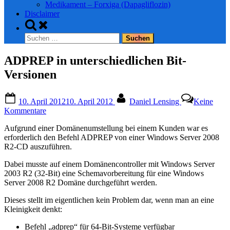
Medikament – Forxiga (Dapagliflozin)
Disclaimer
Toggle
search
Suchen
form
nach:
ADPREP in unterschiedlichen Bit-
Versionen
Posted
By
10. April 2012
10. April 2012
Daniel Lensing
Keine
on
zu
Kommentare
ADPREP
Aufgrund einer Domänenumstellung bei einem Kunden war es
in
erforderlich den Befehl ADPREP von einer Windows Server 2008
unterschiedlichen
R2-CD auszuführen.
Bit-
Versionen
Dabei musste auf einem Domänencontroller mit Windows Server
2003 R2 (32-Bit) eine Schemavorbereitung für eine Windows
Server 2008 R2 Domäne durchgeführt werden.
Dieses stellt im eigentlichen kein Problem dar, wenn man an eine
Kleinigkeit denkt:
Befehl „adprep“ für 64-Bit-Systeme verfügbar