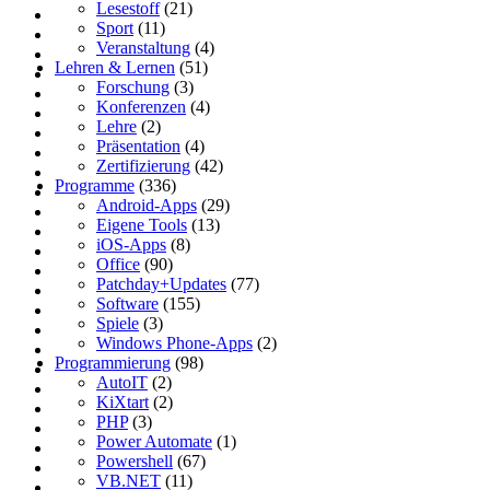
Lesestoff
(21)
Sport
(11)
Veranstaltung
(4)
Lehren & Lernen
(51)
Forschung
(3)
Konferenzen
(4)
Lehre
(2)
Präsentation
(4)
Zertifizierung
(42)
Programme
(336)
Android-Apps
(29)
Eigene Tools
(13)
iOS-Apps
(8)
Office
(90)
Patchday+Updates
(77)
Software
(155)
Spiele
(3)
Windows Phone-Apps
(2)
Programmierung
(98)
AutoIT
(2)
KiXtart
(2)
PHP
(3)
Power Automate
(1)
Powershell
(67)
VB.NET
(11)