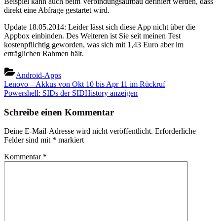
Beispiel kann auch beim Verbindungsaufbau definiert werden, dass
direkt eine Abfrage gestartet wird.
Update 18.05.2014: Leider lässt sich diese App nicht über die
Appbox einbinden. Des Weiteren ist Sie seit meinen Test
kostenpflichtig geworden, was sich mit 1,43 Euro aber im
erträglichen Rahmen hält.
Android-Apps
Beitragsnavigation
Previous
Lenovo – Akkus von Okt 10 bis Apr 11 im Rückruf
Post:
Next
Powershell: SIDs der SIDHistory anzeigen
Post:
Schreibe einen Kommentar
Deine E-Mail-Adresse wird nicht veröffentlicht.
Erforderliche
Felder sind mit
*
markiert
Kommentar
*