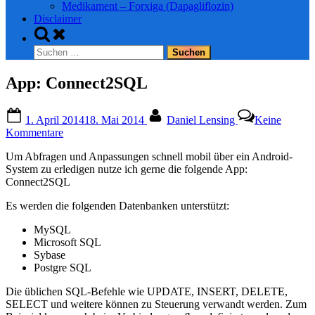
Medikament – Forxiga (Dapagliflozin)
Disclaimer
Toggle
search
Suchen
form
nach:
App: Connect2SQL
Posted
By
1. April 2014
18. Mai 2014
Daniel Lensing
Keine
on
zu
Kommentare
App:
Um Abfragen und Anpassungen schnell mobil über ein Android-
Connect2SQL
System zu erledigen nutze ich gerne die folgende App:
Connect2SQL
Es werden die folgenden Datenbanken unterstützt:
MySQL
Microsoft SQL
Sybase
Postgre SQL
Die üblichen SQL-Befehle wie UPDATE, INSERT, DELETE,
SELECT und weitere können zu Steuerung verwandt werden. Zum