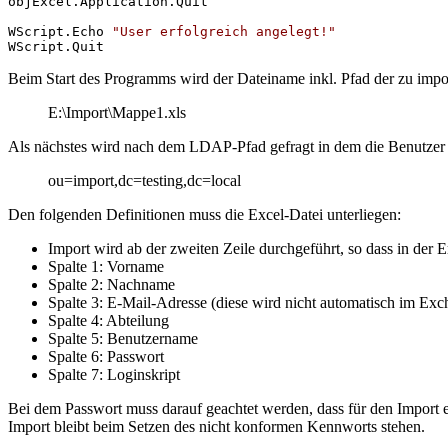
objExcel.Application.Quit

WScript.Echo 
"User erfolgreich angelegt!"
WScript.Quit
Beim Start des Programms wird der Dateiname inkl. Pfad der zu impo
E:\Import\Mappe1.xls
Als nächstes wird nach dem LDAP-Pfad gefragt in dem die Benutzer a
ou=import,dc=testing,dc=local
Den folgenden Definitionen muss die Excel-Datei unterliegen:
Import wird ab der zweiten Zeile durchgeführt, so dass in der E
Spalte 1: Vorname
Spalte 2: Nachname
Spalte 3: E-Mail-Adresse (diese wird nicht automatisch im Exch
Spalte 4: Abteilung
Spalte 5: Benutzername
Spalte 6: Passwort
Spalte 7: Loginskript
Bei dem Passwort muss darauf geachtet werden, dass für den Import e
Import bleibt beim Setzen des nicht konformen Kennworts stehen.