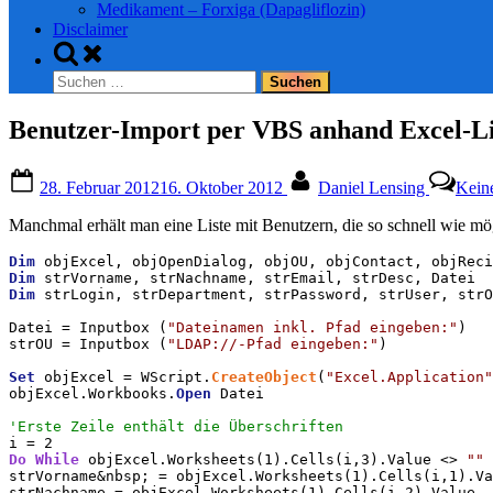
Medikament – Forxiga (Dapagliflozin)
Disclaimer
Toggle
search
Suchen
form
nach:
Benutzer-Import per VBS anhand Excel-Li
Posted
By
28. Februar 2012
16. Oktober 2012
Daniel Lensing
Kein
on
Manchmal erhält man eine Liste mit Benutzern, die so schnell wie mö
Dim
Dim
Dim
 strLogin, strDepartment, strPassword, strUser, strO
Datei = Inputbox (
"Dateinamen inkl. Pfad eingeben:"
)

strOU = Inputbox (
"LDAP://-Pfad eingeben:"
)

Set
 objExcel = WScript.
CreateObject
(
"Excel.Application"
objExcel.Workbooks.
Open
 Datei

'Erste Zeile enthält die Überschriften
Do
While
 objExcel.Worksheets(1).Cells(i,3).Value <> 
""
strVorname&nbsp; = objExcel.Worksheets(1).Cells(i,1).Va
strNachname = objExcel.Worksheets(1).Cells(i,2).Value
