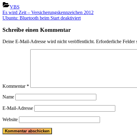
VBS
Beitragsnavigation
Previous
Es wird Zeit – Versicherungskennzeichen 2012
Post:
Next
Ubuntu: Bluetooth beim Start deaktiviert
Post:
Schreibe einen Kommentar
Deine E-Mail-Adresse wird nicht veröffentlicht.
Erforderliche Felder 
Kommentar
*
Name
E-Mail-Adresse
Website