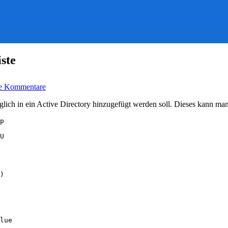
ste
zu
e Kommentare
Benutzer-
Import
glich in ein Active Directory hinzugefügt werden soll. Dieses kann m
per
VBS
anhand
Excel-
U

Liste
)

lue
