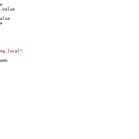
e

.Value

alue

e

ng.local"
ame
