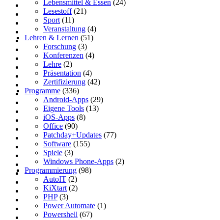
Lebensmittel & Essen
(24)
Lesestoff
(21)
Sport
(11)
Veranstaltung
(4)
Lehren & Lernen
(51)
Forschung
(3)
Konferenzen
(4)
Lehre
(2)
Präsentation
(4)
Zertifizierung
(42)
Programme
(336)
Android-Apps
(29)
Eigene Tools
(13)
iOS-Apps
(8)
Office
(90)
Patchday+Updates
(77)
Software
(155)
Spiele
(3)
Windows Phone-Apps
(2)
Programmierung
(98)
AutoIT
(2)
KiXtart
(2)
PHP
(3)
Power Automate
(1)
Powershell
(67)