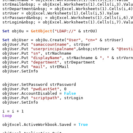
strEmail&nbsp; = objExcel.Worksheets(1).Cells(i,3).Valu
strDepartment&nbsp; = objExcel.Worksheets(1).Cells(i,4)
strUser = objExcel.Worksheets(1).Cells(i,5).Value

strPassword&nbsp; = objExcel.Worksheets(1).Cells(i,6).V
strLogin&nbsp; = objExcel.Worksheets(1).Cells(i,7).Valu
Set
 objOu = 
GetObject
(
"LDAP://"
 & strOU)

Set
 objUser = objOu.Create(
"User"
, 
"cn="
 & strUser)

objUser.Put 
"samaccountname"
, strUser

objUser.Put 
"userprincipalname"
,&nbsp;strUser & 
"@testi
objUser.Put 
"sn"
, strNachname

objUser.Put 
"displayName"
, strNachname & 
", "
 & strVorn
objUser.Put 
"department"
, strDepartment

objUser.Put 
"mail"
, strEMail

objUser.SetInfo

objUser.SetPassword strPassword

objUser.Put 
"pwdLastSet"
, 0

objUser.AccountDisabled = 
False
objUser.Put 
"scriptpath"
, strLogin

objUser.SetInfo

Loop
objExcel.ActiveWorkbook.Saved = 
True